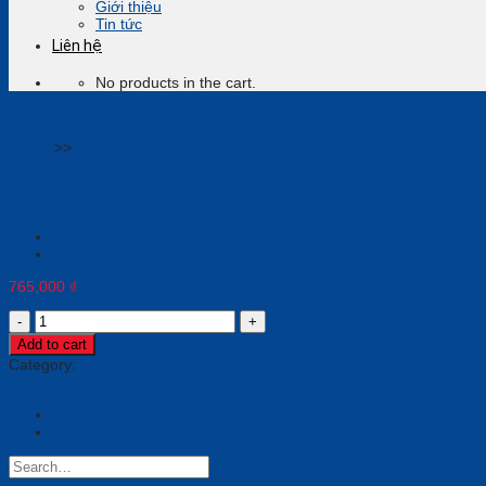
Giới thiệu
Tin tức
Liên hệ
No products in the cart.
Home
>>
Tổng đài
USB Bluetooth Dongle
765,000
₫
USB
Bluetooth
Add to cart
Dongle
Category:
Tổng đài
quantity
Yealink