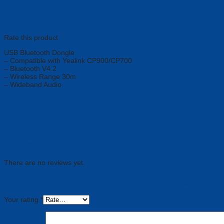
Rate this product
USB Bluetooth Dongle
– Compatible with Yealink CP900/CP700
– Bluetooth V4.2
– Wireless Range 30m
– Wideband Audio
Brand
Yealink
Reviews
There are no reviews yet.
Be the first to review “USB Bluetooth Dongle”
Your rating
*