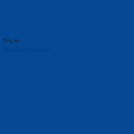
Tổng đài
Điện thoại IP Yealink T31