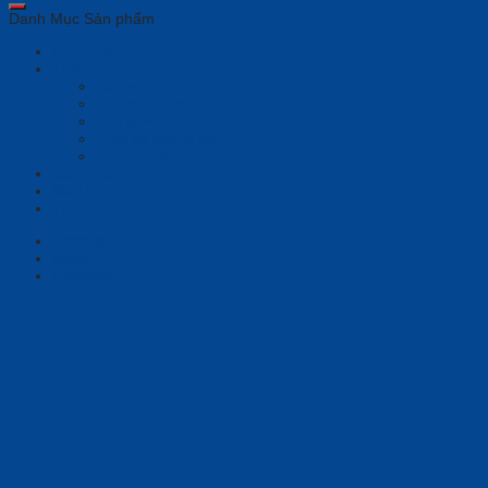
Danh Mục Sản phẩm
Phần mềm
Thiết bị họp
Camera tích hợp
Camera Tracking
Loa & Mic
Chia sẻ không dây
Quản lý tập trung
Tai nghe
Màn hình
Tổng đài
Description
Brand
Reviews (0)