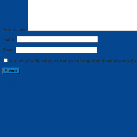
Your review
*
Name
*
Email
*
Lưu tên của tôi, email, và trang web trong trình duyệt này cho lần 
Related products