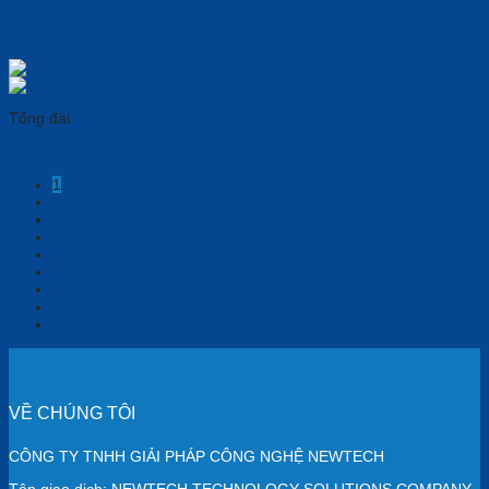
Tổng đài
Điện Thoại IP Grandstream GXP2140 Âm Thanh 𝑭𝒖𝒍𝒍 𝑯𝑫, Giá Tốt
1
2
3
4
…
10
11
12
VỀ CHÚNG TÔI
CÔNG TY TNHH GIẢI PHÁP CÔNG NGHỆ NEWTECH
Tên giao dịch: NEWTECH TECHNOLOGY SOLUTIONS COMPANY