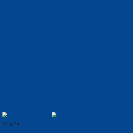
Tổng đài
Điện Thoại IP Grandstream GRP2634: Cao Cấp, 𝑵𝒉𝒐̉ 𝑮𝒐̣𝒏