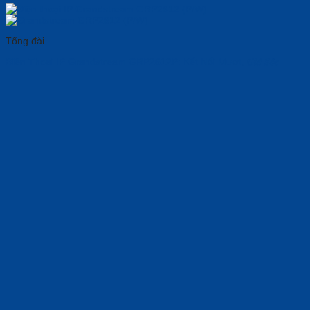
Tổng đài
Điện Thoại IP Grandstream GRP2612P: Kết Nối Mượt, 𝑮𝒊𝒂́ 𝑺𝒐̂́𝒄