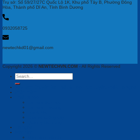
Trụ sở: Số 59/27/27C Quốc Lộ 1K, Khu phố Tây B, Phường Đông
Hòa, Thành phố Dĩ An, Tỉnh Bình Dương
0932058725
newtechkd01@gmail.com
Copyright 2026 ©
NEWTECHVN.COM
- All Rights Reserved
Search
for:
Newtech Chuyên Gia Thiết Bị Họp Trực Tuyến, VoiIP, Tai Nghe
Phần mềm
Thiết bị họp
Camera tích hợp
Camera Tracking
Loa & Mic
Chia sẻ không dây
Quản lý tập trung
Tai nghe
Màn hình
Màn hình hiển thị