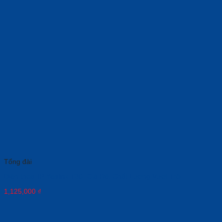
Tổng đài
Điện thoại IP Yealink T30: Giá Rẻ, Chất Lượng Vượt Trội
1,125,000
₫