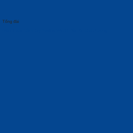
Tổng đài
Điện Thoại Cầm Tay Yealink W57R: Bền Bỉ, Chất Lượng