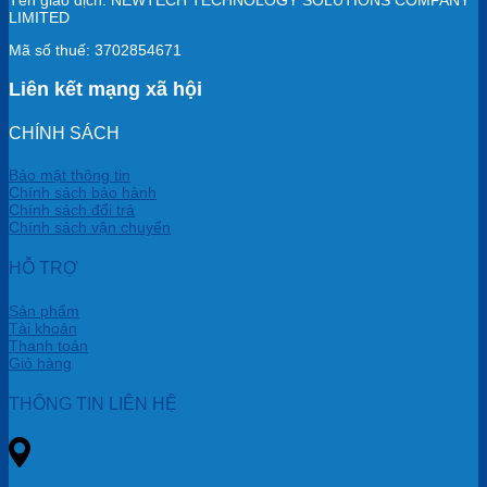
LIMITED
Mã số thuế: 3702854671
Liên kết mạng xã hội
CHÍNH SÁCH
Bảo mật thông tin
Chính sách bảo hành
Chính sách đổi trả
Chính sách vận chuyển
HỖ TRỢ
Sản phẩm
Tài khoản
Thanh toán
Giỏ hàng
THÔNG TIN LIÊN HỆ