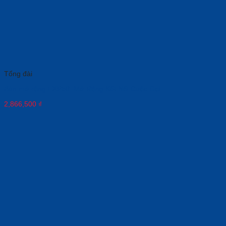
Tổng đài
Bàn mở rộng EXP50: Mở Rộng Kết Nối Cuộc Gọi
2,866,500
₫