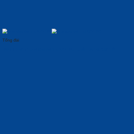
Tổng đài
Điện Thoại IP Grandstream GXP2160: Chất Lượng, 𝑮𝒊𝒂́ 𝑻𝒐̂́𝒕