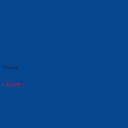
Tổng đài
Điện Thoại VoIP Yealink SIP-T33P: Hiệu Suất Cao, Giá Rẻ
2,350,500
₫