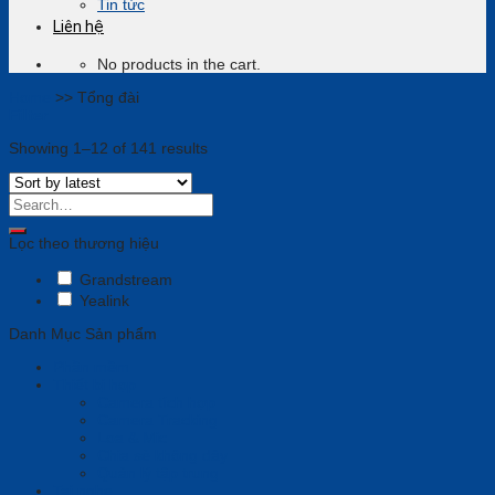
Tin tức
Liên hệ
No products in the cart.
Home
>>
Tổng đài
Filter
Showing 1–12 of 141 results
Lọc theo thương hiệu
Grandstream
Yealink
Danh Mục Sản phẩm
Phần mềm
Thiết bị họp
Camera tích hợp
Camera Tracking
Loa & Mic
Chia sẻ không dây
Quản lý tập trung
Tai nghe