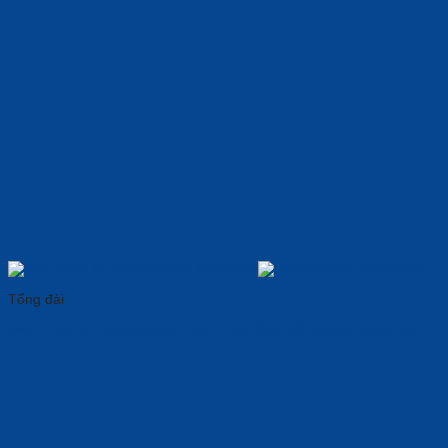
Tổng đài
Điện Thoại IP Grandstream GXP2135: 𝐊ế𝐭 𝐍ố𝐢 𝐍h𝐚n𝐡, Nghe Rõ