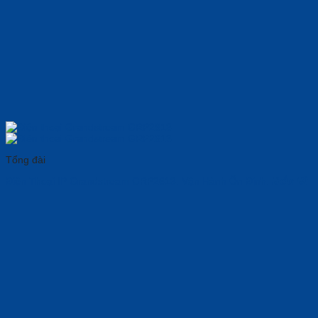
Tổng đài
Điện Thoại IP Grandstream GRP2613: Vận Hành Ổn Định, 𝘽𝙚̂̀𝙣 𝘽𝙞̉