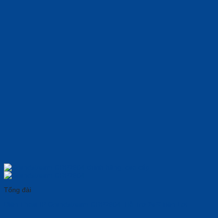
Tổng đài
Điện Thoại IP Grandstream GRP2604: Hỗ Trợ 𝑷𝒐𝑬 Tiện Lợi