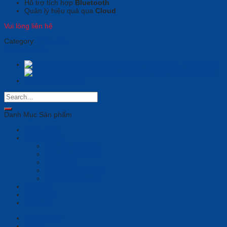
Hỗ trợ tích hợp
Bluetooth
Quản lý hiệu quả qua
Cloud
Vui lòng liên hệ
Category:
Tổng đài
Grandstream
Danh Mục Sản phẩm
Phần mềm
Thiết bị họp
Camera tích hợp
Camera Tracking
Loa & Mic
Chia sẻ không dây
Quản lý tập trung
Tai nghe
Màn hình
Tổng đài
Description
Brand