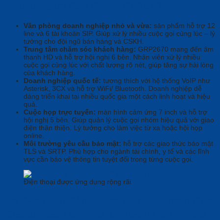
Grandstream Cao Cấp GRP2670
Văn phòng doanh nghiệp nhỏ và vừa:
sản phẩm hỗ trợ 12
line và 6 tài khoản SIP. Giúp xử lý nhiều cuộc gọi cùng lúc – lý
tưởng cho đội ngũ bán hàng và CSKH.
Trung tâm chăm sóc khách hàng:
GRP2670 mang đến âm
thanh HD và hỗ trợ hội nghị 6 bên. Nhân viên xử lý nhiều
cuộc gọi cùng lúc với chất lượng rõ nét, giúp tăng sự hài lòng
của khách hàng.
Doanh nghiệp quốc tế:
tương thích với hệ thống VoIP như
Asterisk, 3CX và hỗ trợ WiFi/ Bluetooth. Doanh nghiệp dễ
dàng triển khai tại nhiều quốc gia một cách linh hoạt và hiệu
quả.
Cuộc họp trực tuyến:
màn hình cảm ứng 7 inch và hỗ trợ
hội nghị 5 bên. Giúp quản lý cuộc gọi nhóm hiệu quả với giao
diện thân thiện. Lý tưởng cho làm việc từ xa hoặc hội họp
online.
Môi trường yêu cầu bảo mật:
hỗ trợ các giao thức bảo mật
TLS và SRTP. Phù hợp cho ngành tài chính, y tế và các lĩnh
vực cần bảo vệ thông tin tuyệt đối trong từng cuộc gọi.
Điện thoại được ứng dụng rộng rãi
So Sánh Với Sản Phẩm Tương Đương Của
Grandstream GRP2670: Yealink SIP-T46U