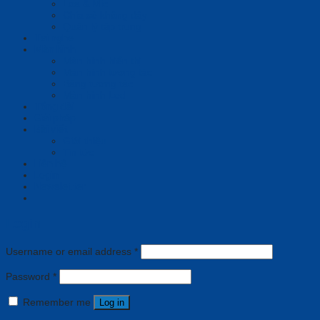
Loa & Mic
Chia sẻ không dây
Quản lý tập trung
Tai nghe
Màn hình
Màn hình hiển thị
Màn hình tương tác
Bảng tương tác
Màn hình Led
Tổng đài
Giải pháp
Bài viết
Giới thiệu
Tin tức
Liên hệ
Login
Newsletter
Login
Username or email address
*
Password
*
Remember me
Log in