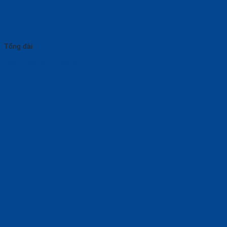
Tổng đài
Điện thoại VoIP Yealink SIP-T31P