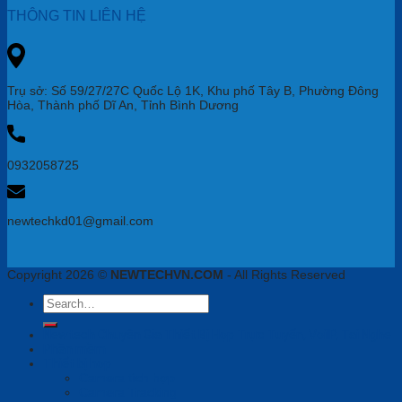
THÔNG TIN LIÊN HỆ
Trụ sở: Số 59/27/27C Quốc Lộ 1K, Khu phố Tây B, Phường Đông
Hòa, Thành phố Dĩ An, Tỉnh Bình Dương
0932058725
newtechkd01@gmail.com
Copyright 2026 ©
NEWTECHVN.COM
- All Rights Reserved
Search
for:
Newtech Chuyên Gia Thiết Bị Họp Trực Tuyến, VoiIP, Tai Nghe
Phần mềm
Thiết bị họp
Camera tích hợp
Camera Tracking