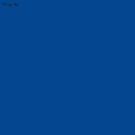
Tổng đài
Điện Thoại IP Grandstream GXP2170 Âm Thanh 𝐇𝐃, Cao Cấp