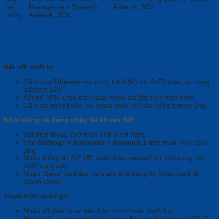
hệ
Management System),
Asterisk, 3CX
thống
Asterisk, 3CX
Hướng Dẫn Sử Dụng Điện Thoại
Grandstream Cao Cấp GRP2670
Kết nối thiết bị
Cắm cáp Ethernet vào cổng LAN (hỗ trợ PoE) hoặc sử dụng
adapter 12V.
Kết nối WiFi (nếu cần) qua menu cài đặt trên màn hình.
Cắm tai nghe hoặc loa ngoài (nếu có) vào cổng tương ứng.
Khởi động và đăng nhập tài khoản SIP
Bật điện thoại, chờ màn hình khởi động.
Vào
Settings > Accounts > Account 1
trên màn hình cảm
ứng.
Nhập thông tin SIP (ID, mật khẩu, server) do nhà cung cấp
VoIP cung cấp.
Nhấn “Save” và kiểm tra trạng thái đăng ký (màu xanh là
thành công).
Thực hiện cuộc gọi
Nhập số điện thoại trên bàn phím hoặc danh bạ.
Nhấn biểu tượng gọi (biểu tượng điện thoại) hoặc nút “Dial”.