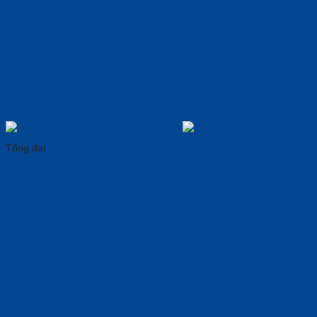
Tổng đài
Điện Thoại IP Grandstream GXP2135: 𝐊ế𝐭 𝐍ố𝐢 𝐍h𝐚n𝐡, Nghe Rõ