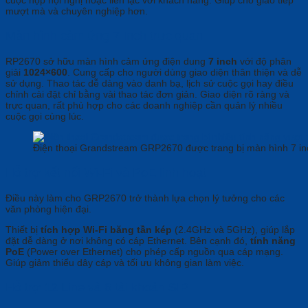
mượt mà và chuyên nghiệp hơn.
Màn hình cảm ứng 7 Inch trực quan
RP2670 sở hữu màn hình cảm ứng điện dung
7 inch
với độ phân
giải
1024×600
. Cung cấp cho người dùng giao diện thân thiện và dễ
sử dụng. Thao tác dễ dàng vào danh bạ, lịch sử cuộc gọi hay điều
chỉnh cài đặt chỉ bằng vài thao tác đơn giản. Giao diện rõ ràng và
trực quan, rất phù hợp cho các doanh nghiệp cần quản lý nhiều
cuộc gọi cùng lúc.
Điện thoại Grandstream GRP2670 được trang bị màn hình 7 in
Hỗ trợ kết nối Wi-Fi và PoE linh hoạt
Điều này làm cho GRP2670 trở thành lựa chọn lý tưởng cho các
văn phòng hiện đại.
Thiết bị
tích hợp Wi-Fi băng tần kép
(2.4GHz và 5GHz), giúp lắp
đặt dễ dàng ở nơi không có cáp Ethernet. Bên cạnh đó,
tính năng
PoE
(Power over Ethernet) cho phép cấp nguồn qua cáp mạng.
Giúp giảm thiểu dây cáp và tối ưu không gian làm việc.
Hỗ trợ 12 Line và 6 tài khoản SIP