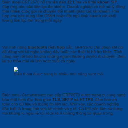
Điện thoại GRP2670 hỗ trợ lên đến
12 Line
và
6 tài khoản SIP
,
đáp ứng nhu cầu liên lạc đa nhiệm. Doanh nghiệp có thể xử lý đồng
thời nhiều cuộc gọi và chuyển đổi nhanh giữa các tài khoản. Phù
hợp cho các trung tâm CSKH hoặc đội ngũ kinh doanh với khối
lượng liên lạc lớn trong mỗi ngày.
Điện thoại Grandstream cao cấp GRP2670 tích hợp
Bluetooth tiện lợi
Với tính năng
Bluetooth tích hợp
sẵn, GRP2670 cho phép kết nối
dễ dàng với tai nghe không dây hoặc các thiết bị hỗ trợ khác. Tính
năng này rất tiện lợi cho những người thường xuyên di chuyển, đem
lại sự thỏa mái và linh hoạt suốt cả ngày.
Điện thoại được trang bị nhiều tính năng vượt trội.
Bảo mật mạnh mẽ cho doanh nghiệp
Điện thoại Grandstream cao cấp GRP2670 được trang bị công nghệ
bảo mật hiện đại. Bao gồm
TLS, SRTP và HTTPS
, đảm bảo an
toàn cho dữ liệu và thông tin liên lạc. Nhờ vậy, các doanh nghiệp
đặc biệt là trong lĩnh vực tài chính và y tế. Có thể yên tâm sử dụng
mà không lo ngại về rủi ro bị rò rỉ những thông tin quan trọng.
Ứng Dụng Thực Tế Của Điện Thoại