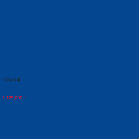
Tổng đài
Điện thoại IP Yealink T30
1,125,000
₫