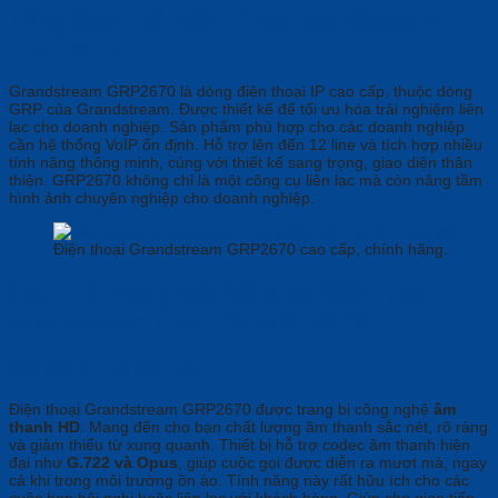
Tổng Quan Về Điện Thoại Grandstream
GRP2670
Grandstream GRP2670 là dòng điện thoại IP cao cấp, thuộc dòng
GRP của Grandstream. Được thiết kế để tối ưu hóa trải nghiệm liên
lạc cho doanh nghiệp. Sản phẩm phù hợp cho các doanh nghiệp
cần hệ thống VoIP ổn định. Hỗ trợ lên đến 12 line và tích hợp nhiều
tính năng thông minh, cùng với thiết kế sang trọng, giao diện thân
thiện. GRP2670 không chỉ là một công cụ liên lạc mà còn nâng tầm
hình ảnh chuyên nghiệp cho doanh nghiệp.
Điện thoại Grandstream GRP2670 cao cấp, chính hãng.
Các Tính Năng Nổi Bật Của Điện Thoại
Grandstream Cao Cấp GRP2670
Âm thanh HD sắc nét
Điện thoại
Grandstream
GRP2670 được trang bị công nghệ
âm
thanh HD
. Mang đến cho bạn chất lượng âm thanh sắc nét, rõ ràng
và giảm thiểu từ xung quanh. Thiết bị hỗ trợ codec âm thanh hiện
đại như
G.722 và Opus
, giúp cuộc gọi được diễn ra mượt mà, ngay
cả khi trong môi trường ồn ào. Tính năng này rất hữu ích cho các
cuộc họp hội nghị hoặc liên lạc với khách hàng. Giúp cho giao tiếp