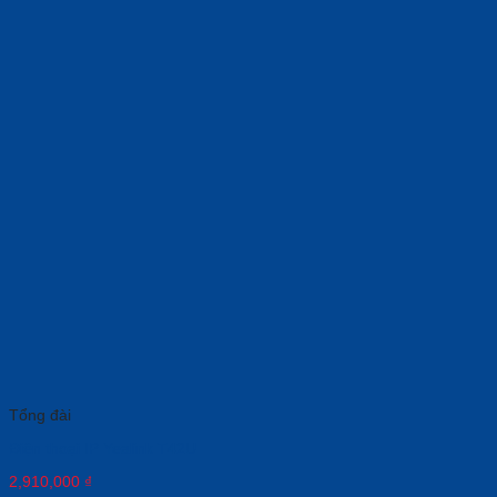
Tổng đài
Điện thoại IP Yealink T42U
2,910,000
₫