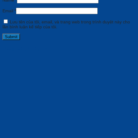
Name
*
Email
*
Lưu tên của tôi, email, và trang web trong trình duyệt này cho
lần bình luận kế tiếp của tôi.
Related products