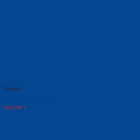
Tổng đài
Điện thoại IP Yealink T43U
3,261,000
₫