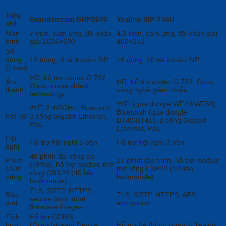
Tiêu
Grandstream GRP2670
Yealink SIP-T46U
chí
Màn
7 inch, cảm ứng, độ phân
4.3 inch, cảm ứng, độ phân giải
hình
giải 1024×600
480×272
Số
dòng
12 dòng, 6 tài khoản SIP
16 dòng, 10 tài khoản SIP
(Lines)
HD, hỗ trợ codec G.722,
Âm
HD, hỗ trợ codec G.722, Opus,
Opus, noise shield
thanh
công nghệ giảm nhiễu
technology
WiFi (qua dongle WF40/WF50),
WiFi 2.4/5GHz, Bluetooth,
Bluetooth (qua dongle
Kết nối
2 cổng Gigabit Ethernet,
BT40/BT41), 2 cổng Gigabit
PoE
Ethernet, PoE
Hội
Hỗ trợ hội nghị 5 bên
Hỗ trợ hội nghị 3 bên
nghị
48 phím đa năng ảo
Phím
27 phím lập trình, hỗ trợ module
(VPKs), hỗ trợ module mở
chức
mở rộng EXP40 (40 liên
rộng GBX20 (40 liên
năng
lạc/module)
lạc/module)
TLS, SRTP, HTTPS,
Bảo
TLS, SRTP, HTTPS, AES
secure boot, dual
mật
encryption
firmware images
Tích
Hỗ trợ GDMS
hợp
(Grandstream Device
Hỗ trợ hệ thống quản lý Yealink,