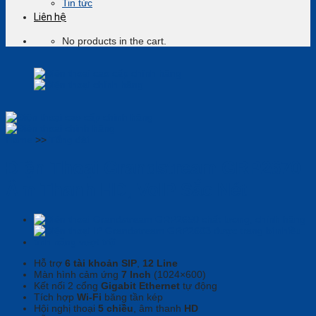
Tin tức
Liên hệ
No products in the cart.
Home
>>
Tổng đài
Điện Thoại Grandstream GRP2670:
Âm Thanh HD, VoIP Sắc Nét
Hỗ trợ
6 tài khoản SIP
,
12 Line
Màn hình cảm ứng
7 Inch
(1024×600)
Kết nối 2 cổng
Gigabit Ethernet
tự động
Tích hợp
Wi-Fi
băng tần kép
Hội nghị thoại
5 chiều
, âm thanh
HD