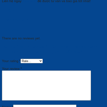
Liên hệ ngay
Newtech
để được tư vấn và báo giá tốt nhất!
Brand
Grandstream
Reviews
There are no reviews yet.
Be the first to review “Điện Thoại Grandstream
GRP2670: Âm Thanh HD, VoIP Sắc Nét”
Your rating
*
Your review
*