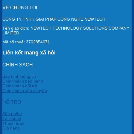
VỀ CHÚNG TÔI
CÔNG TY TNHH GIẢI PHÁP CÔNG NGHỆ NEWTECH
Tên giao dịch: NEWTECH TECHNOLOGY SOLUTIONS COMPANY
LIMITED
Mã số thuế: 3702854671
Liên kết mạng xã hội
CHÍNH SÁCH
Bảo mật thông tin
Chính sách bảo hành
Chính sách đổi trả
Chính sách vận chuyển
HỖ TRỢ
Sản phẩm
Tài khoản
Thanh toán
Giỏ hàng