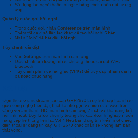
Sử dụng loa ngoài hoặc tai nghe bằng cách nhấn nút tương
ứng.
Quản lý cuộc gọi hội nghị
Trong cuộc gọi, nhấn
Conference
trên màn hình.
Thêm tối đa 4 số liên lạc khác để tạo hội nghị 5 bên.
Nhấn “Join” để bắt đầu hội nghị.
Tùy chỉnh cài đặt
Vào
Settings
trên màn hình cảm ứng.
Điều chỉnh âm lượng, nhạc chuông, hoặc cài đặt WiFi/
Bluetooth.
Tùy chỉnh phím đa năng ảo (VPKs) để truy cập nhanh danh
bạ hoặc chức năng.
Kết Luận
Điện thoại Grandstream cao cấp GRP2670 là sự kết hợp hoàn hảo
giữa công nghệ hiện đại, thiết kế nhỏ gọn và hiệu suất vượt trội.
Cùng với âm thanh HD, màn hình cảm ứng 7 inch và khả năng kết
nối linh hoạt. Đây là lựa chọn lý tưởng cho các doanh nghiệp muốn
nâng cấp hệ thống liên lạc VoIP. Nếu bạn đang tìm kiếm một chiếc
điện thoại IP đáng tin cậy, GRP2670 chắc chắn sẽ không làm bạn
thất vọng.