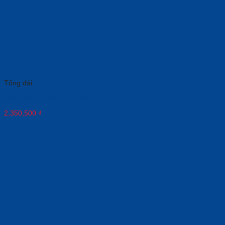
Tổng đài
Điện thoại IP Yealink T33P
2,350,500
₫