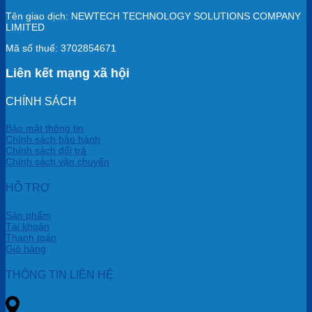
Tên giao dịch: NEWTECH TECHNOLOGY SOLUTIONS COMPANY
LIMITED
Mã số thuế: 3702854671
Liên kết mạng xã hội
CHÍNH SÁCH
Bảo mật thông tin
Chính sách bảo hành
Chính sách đổi trả
Chính sách vận chuyển
HỖ TRỢ
Sản phẩm
Tài khoản
Thanh toán
Giỏ hàng
THÔNG TIN LIÊN HỆ