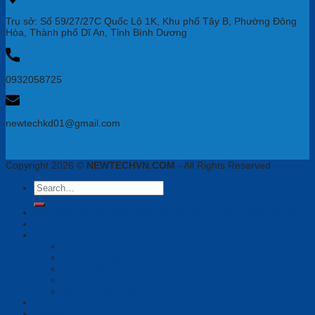
Trụ sở: Số 59/27/27C Quốc Lộ 1K, Khu phố Tây B, Phường Đông
Hòa, Thành phố Dĩ An, Tỉnh Bình Dương
0932058725
newtechkd01@gmail.com
Copyright 2026 ©
NEWTECHVN.COM
- All Rights Reserved
Search
for:
Newtech Chuyên Gia Thiết Bị Họp Trực Tuyến, VoiIP, Tai Nghe
Phần mềm
Thiết bị họp
Camera tích hợp
Camera Tracking
Loa & Mic
Chia sẻ không dây
Quản lý tập trung
Tai nghe
Màn hình