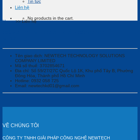
Tin tức
Liên hệ
No products in the cart.
Home
>>
Liên hệ
CÔNG TY TNHH GIẢI PHÁP CÔNG NGHỆ
NEWTECH
Tên giao dịch: NEWTECH TECHNOLOGY SOLUTIONS
COMPANY LIMITED
Mã số thuế: 3702854671
Địa chỉ: Số 59/27/27C Quốc Lộ 1K, Khu phố Tây B, Phường
Đông Hòa, Thành phố Hồ Chí Minh
Hotline: 0932 058 725
Email: newtechkd01@gmail.com
VỀ CHÚNG TÔI
CÔNG TY TNHH GIẢI PHÁP CÔNG NGHỆ NEWTECH