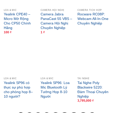
LOA & MIC
CAMERA HỘI NGHỊ
CAMERA TÍCH HỢP
Yealink CPE40 –
Camera Jabra
Rocware RC08P:
Micro Mở Rộng
PanaCast 55 VBS –
Webcam All-In-One
Cho CP50 Chính
Camera Hội Nghị
Chuyên Nghiệp
Hãng
Chuyên Nghiệp
100
₫
1
₫
LOA & MIC
LOA & MIC
TAI NGHE
Yealink SP96 có
Yealink SP96: Loa
Tai Nghe Poly
thực sự phù hợp
Mic Bluetooth Lý
Blackwire 5220:
cho phòng họp 8–
Tưởng Họp 8-10
Đàm Thoại Chuyên
10 người?
Người
Nghiệp
3,795,000
₫