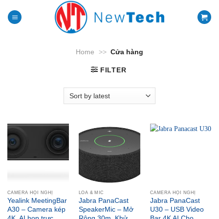
Skip
to
content
Home
>>
Cửa hàng
FILTER
CAMERA HỘI NGHỊ
LOA & MIC
CAMERA HỘI NGHỊ
Yealink MeetingBar
Jabra PanaCast
Jabra PanaCast
A30 – Camera kép
SpeakerMic – Mở
U30 – USB Video
4K, AI họp trực
Rộng 30m, Khử
Bar 4K AI Cho