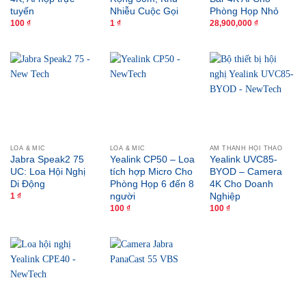
tuyến
Nhiễu Cuộc Gọi
Phòng Họp Nhỏ
100
₫
1
₫
28,900,000
₫
LOA & MIC
LOA & MIC
ÂM THANH HỘI THẢO
Jabra Speak2 75
Yealink CP50 – Loa
Yealink UVC85-
UC: Loa Hội Nghị
tích hợp Micro Cho
BYOD – Camera
Di Động
Phòng Họp 6 đến 8
4K Cho Doanh
người
Nghiệp
1
₫
100
₫
100
₫