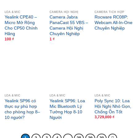
LOA & MIC
CAMERA HỘI NGHỊ
CAMERA TÍCH HỢP
Yealink CPE40 –
Camera Jabra
Rocware RC08P:
Micro Mở Rộng
PanaCast 55 VBS –
Webcam All-In-One
Cho CP50 Chính
Camera Hội Nghị
Chuyên Nghiệp
Hãng
Chuyên Nghiệp
100
₫
1
₫
LOA & MIC
LOA & MIC
LOA & MIC
Yealink SP96 có
Yealink SP96: Loa
Poly Sync 10: Loa
thực sự phù hợp
Mic Bluetooth Lý
Hội Nghị Nhỏ Gọn,
cho phòng họp 8–
Tưởng Họp 8-10
Chống Ồn Tốt
10 người?
Người
3,729,000
₫