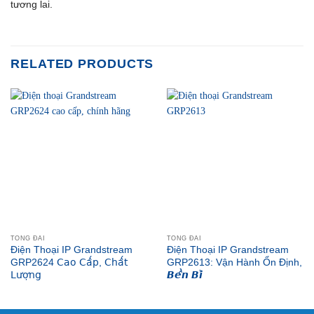
tương lai.
RELATED PRODUCTS
TỔNG ĐÀI
TỔNG ĐÀI
Điện Thoại IP Grandstream
Điện Thoại IP Grandstream
GRP2624 𝖢𝖺𝗈 𝖢𝖺̂́𝗉, 𝖢𝗁𝖺̂́𝗍
GRP2613: Vận Hành Ổn Định,
𝖫𝗎̛𝗈̛̣𝗇𝗀
𝘽𝙚̂̀𝙣 𝘽𝙞̉