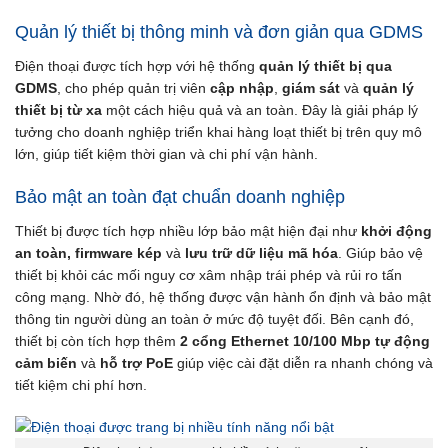
Quản lý thiết bị thông minh và đơn giản qua GDMS
Điện thoại được tích hợp với hệ thống
quản lý thiết bị qua
GDMS
, cho phép quản trị viên
cập nhập
,
giám sát
và
quản lý
thiết bị từ xa
một cách hiệu quả và an toàn. Đây là giải pháp lý
tưởng cho doanh nghiệp triển khai hàng loạt thiết bị trên quy mô
lớn, giúp tiết kiệm thời gian và chi phí vận hành.
Bảo mật an toàn đạt chuẩn doanh nghiệp
Thiết bị được tích hợp nhiều lớp bảo mật hiện đại như
khởi động
an toàn, firmware kép
và
lưu trữ dữ liệu mã hóa
. Giúp bảo vệ
thiết bị khỏi các mối nguy cơ xâm nhập trái phép và rủi ro tấn
công mạng. Nhờ đó, hệ thống được vận hành ổn định và bảo mật
thông tin người dùng an toàn ở mức độ tuyệt đối. Bên cạnh đó,
thiết bị còn tích hợp thêm
2 cổng Ethernet 10/100 Mbp tự động
cảm biến
và
hỗ trợ PoE
giúp việc cài đặt diễn ra nhanh chóng và
tiết kiệm chi phí hơn.