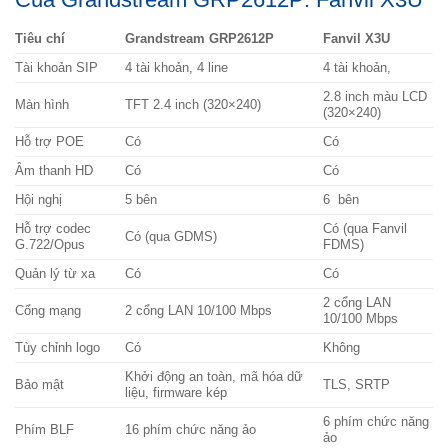
Tiêu chí
Grandstream GRP2612P
Fanvil X3U
Tài khoản SIP
4 tài khoản, 4 line
4 tài khoản,
2.8 inch màu LCD
Màn hình
TFT 2.4 inch (320×240)
(320×240)
Hỗ trợ POE
Có
Có
Âm thanh HD
Có
Có
Hội nghị
5 bên
6 bên
Hỗ trợ codec
Có (qua Fanvil
Có (qua GDMS)
G.722/Opus
FDMS)
Quản lý từ xa
Có
Có
2 cổng LAN
Cổng mạng
2 cổng LAN 10/100 Mbps
10/100 Mbps
Tùy chỉnh logo
Có
Không
Khởi động an toàn, mã hóa dữ
Bảo mật
TLS, SRTP
liệu, firmware kép
6 phím chức năng
Phím BLF
16 phím chức năng ảo
ảo