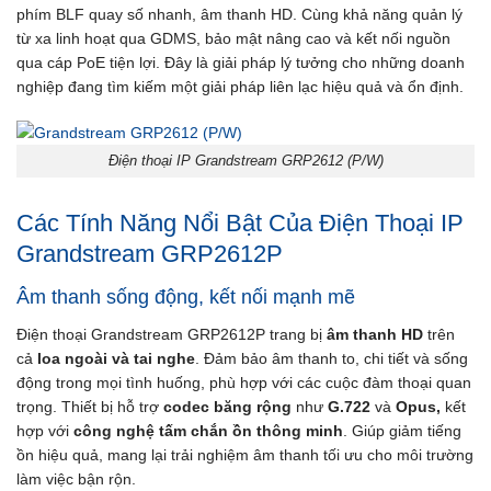
phím BLF quay số nhanh, âm thanh HD. Cùng khả năng quản lý
từ xa linh hoạt qua GDMS, bảo mật nâng cao và kết nối nguồn
qua cáp PoE tiện lợi. Đây là giải pháp lý tưởng cho những doanh
nghiệp đang tìm kiếm một giải pháp liên lạc hiệu quả và ổn định.
Điện thoại IP Grandstream GRP2612 (P/W)
Các Tính Năng Nổi Bật Của Điện Thoại IP
Grandstream GRP2612P
Âm thanh sống động, kết nối mạnh mẽ
Điện thoại Grandstream GRP2612P trang bị
âm thanh HD
trên
cả
loa ngoài và tai nghe
. Đảm bảo âm thanh to, chi tiết và sống
động trong mọi tình huống, phù hợp với các cuộc đàm thoại quan
trọng. Thiết bị hỗ trợ
codec băng rộng
như
G.722
và
Opus,
kết
hợp với
công nghệ tấm chắn ồn thông minh
. Giúp giảm tiếng
ồn hiệu quả, mang lại trải nghiệm âm thanh tối ưu cho môi trường
làm việc bận rộn.