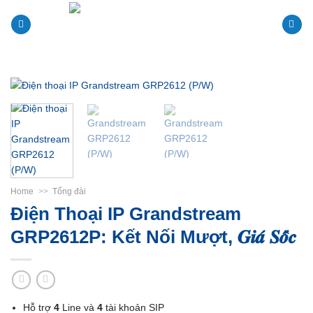
Skip
to
content
Home
>>
Tổng đài
Điện Thoại IP Grandstream
GRP2612P: Kết Nối Mượt, 𝑮𝒊𝒂́ 𝑺𝒐̂́𝒄
Hỗ trợ
4
Line và
4
tài khoản SIP