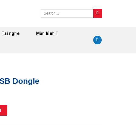
Search
for:
Tai nghe
Màn hình
USB Dongle
ity
T