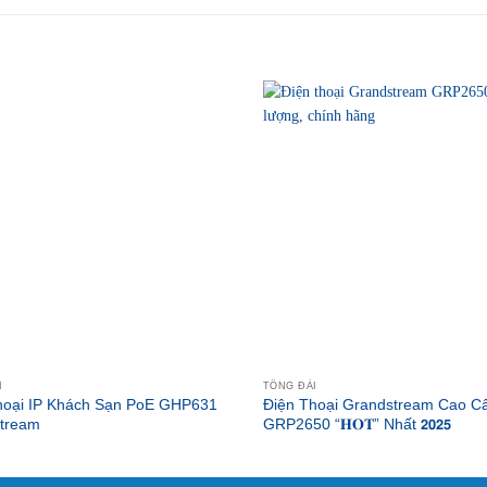
I
TỔNG ĐÀI
hoại IP Khách Sạn PoE GHP631
Điện Thoại Grandstream Cao C
tream
GRP2650 “𝐇𝐎𝐓” Nhất 𝟮𝟬𝟮𝟱