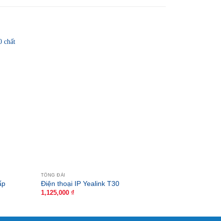
TỔNG ĐÀI
TỔNG ĐÀI
ấp
Điện Thoại
Điện thoại IP Yealink T30
Thanh 𝐇𝐃,
1,125,000
₫