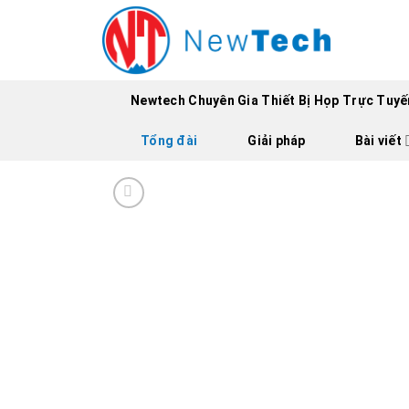
Skip
to
content
Newtech Chuyên Gia Thiết Bị Họp Trực Tuyến
Tổng đài
Giải pháp
Bài viết