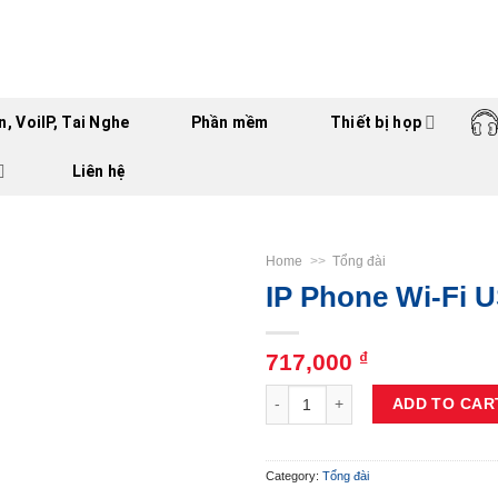
, VoiIP, Tai Nghe
Phần mềm
Thiết bị họp
Liên hệ
Home
>>
Tổng đài
IP Phone Wi-Fi 
717,000
₫
IP Phone Wi-Fi USB Dongle quant
ADD TO CAR
Category:
Tổng đài