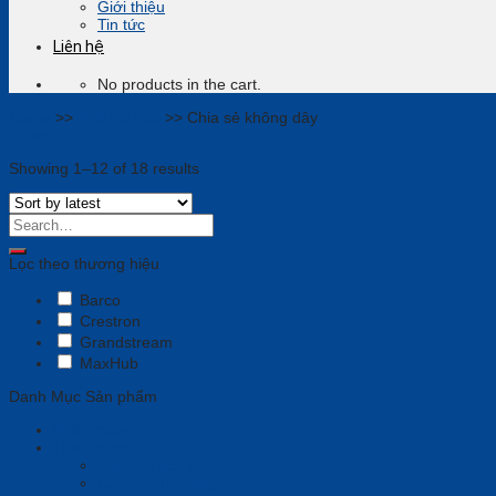
Giới thiệu
Tin tức
Liên hệ
No products in the cart.
Home
>>
Thiết bị họp
>>
Chia sẻ không dây
Filter
Showing 1–12 of 18 results
Lọc theo thương hiệu
Barco
Crestron
Grandstream
MaxHub
Danh Mục Sản phẩm
Phần mềm
Thiết bị họp
Camera tích hợp
Camera Tracking