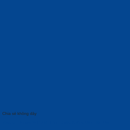
Chia sẻ không dây
Maxhub Dongle WT13M: Trình Chiếu Không Dây Hiện Đại