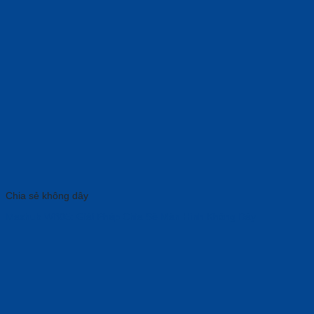
Chia sẻ không dây
Maxhub WB05: Giải Pháp Chia Sẻ Màn Hình Không Dây