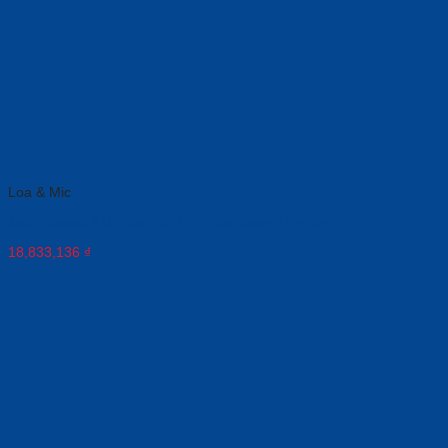
Loa & Mic
Jabra Speak 810: Loa Hội Nghị Cho Doanh Nghiệp
18,833,136
₫