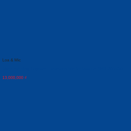
Loa & Mic
Micro mở rộng Logitech Expansion Mic for MeetUp (989-000405)
13,000,000
₫