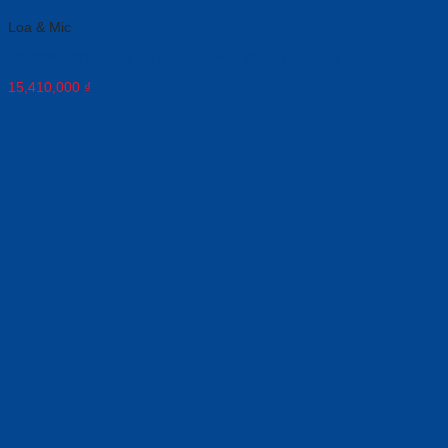
Loa & Mic
EXPAND 80T – Loa hội họp tích hợp Micro có chứng nhận Teams
15,410,000
₫