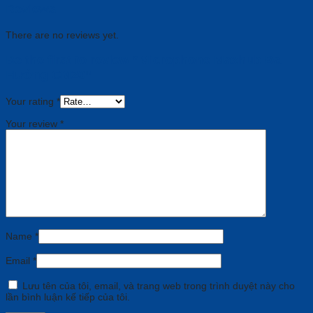
Reviews
There are no reviews yet.
Be the first to review “Microphone Maxhub Đa
Hướng CM20”
Your rating
*
Your review
*
Name
*
Email
*
Lưu tên của tôi, email, và trang web trong trình duyệt này cho
lần bình luận kế tiếp của tôi.