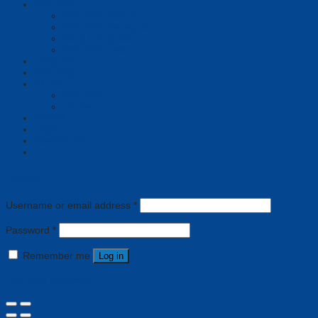
Màn hình
Màn hình hiển thị
Màn hình tương tác
Bảng tương tác
Màn hình Led
Tổng đài
Giải pháp
Bài viết
Giới thiệu
Tin tức
Liên hệ
Login
Newsletter
Login
Username or email address
*
Password
*
Remember me
Log in
Lost your password?