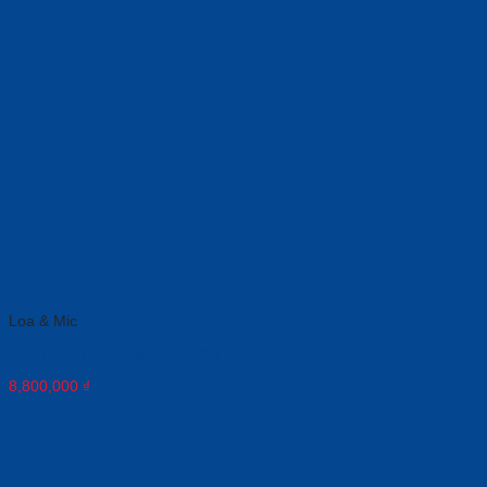
Loa & Mic
LOA LOGITECH (960-001230)
8,800,000
₫