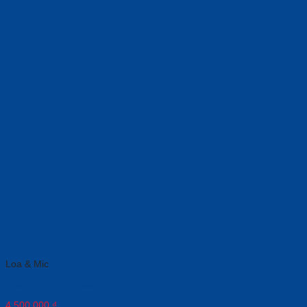
Loa & Mic
Loa/Mic hội họp Yealink CP900
4,500,000
₫