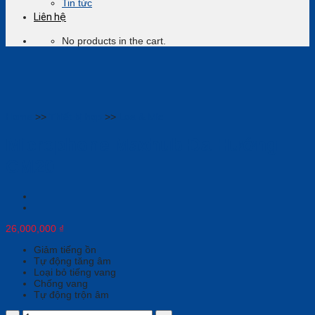
Tin tức
Liên hệ
No products in the cart.
Home
>>
Thiết bị họp
>>
Loa & Mic
Microphone Maxhub Đa Hướng
CM20
26,000,000
₫
Giảm tiếng ồn
Tự động tăng âm
Loại bỏ tiếng vang
Chống vang
Tự động trộn âm
Microphone