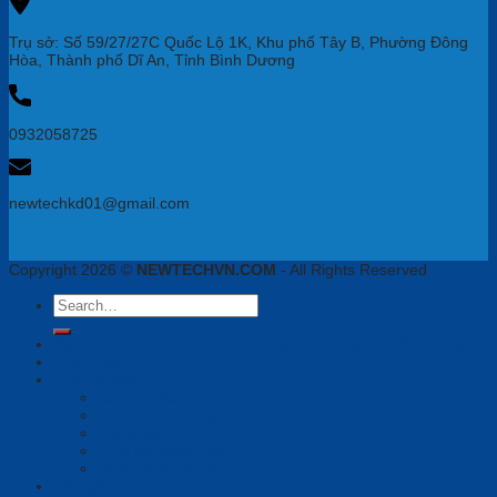
Trụ sở: Số 59/27/27C Quốc Lộ 1K, Khu phố Tây B, Phường Đông
Hòa, Thành phố Dĩ An, Tỉnh Bình Dương
0932058725
newtechkd01@gmail.com
Copyright 2026 ©
NEWTECHVN.COM
- All Rights Reserved
Search
for:
Newtech Chuyên Gia Thiết Bị Họp Trực Tuyến, VoiIP, Tai Nghe
Phần mềm
Thiết bị họp
Camera tích hợp
Camera Tracking
Loa & Mic
Chia sẻ không dây
Quản lý tập trung
Tai nghe