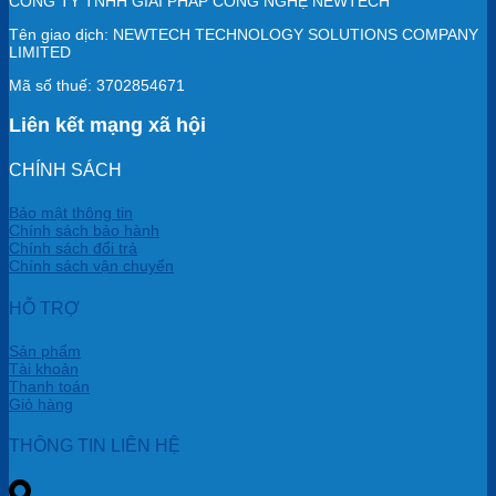
CÔNG TY TNHH GIẢI PHÁP CÔNG NGHỆ NEWTECH
Tên giao dịch: NEWTECH TECHNOLOGY SOLUTIONS COMPANY
LIMITED
Mã số thuế: 3702854671
Liên kết mạng xã hội
CHÍNH SÁCH
Bảo mật thông tin
Chính sách bảo hành
Chính sách đổi trả
Chính sách vận chuyển
HỖ TRỢ
Sản phẩm
Tài khoản
Thanh toán
Giỏ hàng
THÔNG TIN LIÊN HỆ