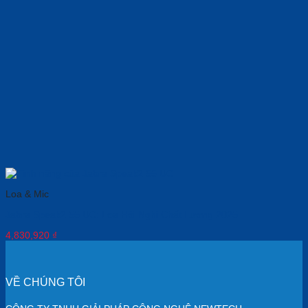
Loa & Mic
Jabra Speak2 55 UC: Loa Hội Nghị Chất Lượng 2025
4,830,920
₫
VỀ CHÚNG TÔI