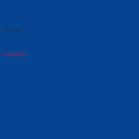
Loa & Mic
Bộ kết nối micro mở rộng Logitech RALLY MIC POD HUB 939-
001647
8,400,000
₫