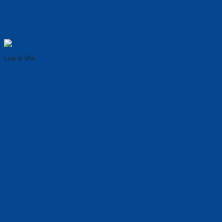
Loa & Mic
Loa Hội Nghị Bluetooth Yealink SP92: Cao Cấp, ᏀᏆÁ ᎢỐᎢ