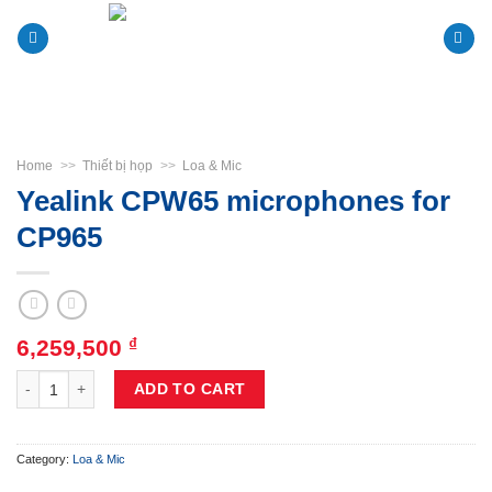
Skip
to
content
Home
>>
Thiết bị họp
>>
Loa & Mic
Yealink CPW65 microphones for
CP965
6,259,500
₫
Yealink CPW65 microphones for CP965 quantity
ADD TO CART
Category:
Loa & Mic