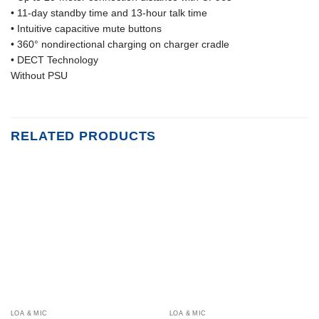
• 11-day standby time and 13-hour talk time
• Intuitive capacitive mute buttons
• 360° nondirectional charging on charger cradle
• DECT Technology
Without PSU
RELATED PRODUCTS
LOA & MIC
LOA & MIC