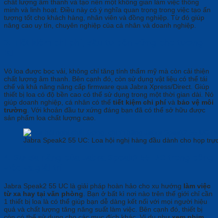
chất lượng âm thanh và tạo nên một không gian làm việc thông
minh và linh hoạt. Điều này có ý nghĩa quan trọng trong việc tạo ấn
tượng tốt cho khách hàng, nhân viên và đồng nghiệp. Từ đó giúp
nâng cao uy tín, chuyên nghiệp của cá nhân và doanh nghiệp.
3. Tiết kiệm chi phí, đầu tư bền vững cho tương
lai
Vỏ loa được bọc vải, không chỉ tăng tính thẩm mỹ mà còn cải thiện
chất lượng âm thanh. Bên cạnh đó, còn sử dụng vật liệu có thể tái
chế và khả năng nâng cấp firmware qua Jabra Xpress/Direct. Giúp
thiết bị loa có độ bền cao có thể sử dụng trong một thời gian dài. Nó
giúp doanh nghiệp, cá nhân có thể
tiết kiệm chi phí
và
bảo vệ môi
trường
. Với khoản đầu tư xứng đáng bạn đã có thể sở hữu được
sản phẩm loa chất lượng cao.
Jabra Speak2 55 UC: Loa hội nghị hàng đầu dành cho họp trực
4. Sự đa năng của Jabra Speak2 55 UC trong công
việc và giải trí
Jabra Speak2 55 UC là giải pháp hoàn hảo cho xu hướng
làm việc
từ xa hay tại văn phòng
. Bạn ở bất kì nơi nào trên thế giới chỉ cần
1 thiết bị loa là có thể giúp bạn dễ dàng kết nối với mọi người hiệu
quả và chất lượng tăng năng suất làm việc. Bên cạnh đó, thiết bị
còn có thế sử dụng cho các mục đích khác. Ví dụ như
xem phim,