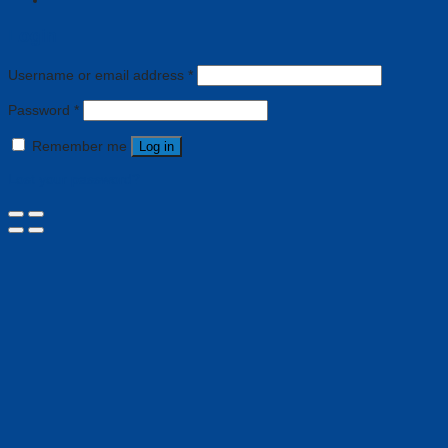
Login
Username or email address
*
Password
*
Remember me
Log in
Lost your password?