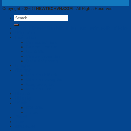
Copyright 2026 ©
NEWTECHVN.COM
- All Rights Reserved
Search
for:
Newtech Chuyên Gia Thiết Bị Họp Trực Tuyến, VoiIP, Tai Nghe
Phần mềm
Thiết bị họp
Camera tích hợp
Camera Tracking
Loa & Mic
Chia sẻ không dây
Quản lý tập trung
Tai nghe
Màn hình
Màn hình hiển thị
Màn hình tương tác
Bảng tương tác
Màn hình Led
Tổng đài
Giải pháp
Bài viết
Giới thiệu
Tin tức
Liên hệ
Login
Newsletter