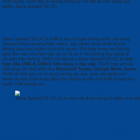
chất lượng. Dưới đây là những thông tin
chi tiết về tính năng sản
phẩm Jabra Speak2 55 UC
.
Jabra Speak2 55 UC – Loa Hội Nghị Dành
Cho Làm Việc Hybrid 2025
Jabra Speak2 55 UC là thiết bị loa hội nghị thông minh của dòng
Speak2 thuộc thương hiệu Jabra. Sản phẩm được thiết kế cho
phòng họp trực tuyến có từ 4-6 người. Phù hợp trong mọi không
gian làm việc như làm việc từ xa và cả ở văn phòng hay đang di
chuyển trên đường. Điểm nổi bật của Jabra Speak2 55 UC là
tích
hợp đầu USB-A, USB-C trên cùng 1 dây cáp
. Thích hợp với các
nền tảng UC phổ biến như
Microsoft Teams, Google Meet, Zoom.
Thiết kế nhỏ gọn và có dung lượng pin cao, giúp sản phẩm trở
thành sự lựa chọn hàng đầu cho những ai cần một thiết bị họp trực
tuyến chất lượng cao.
Jabra Speak2 55 UC có 4 micro và được trang bị nhiều tính năn
Tại Sao Jabra Speak2 55 UC Là Lựa Chọn
Tốt Nhất?
1. Trải nghiệm chất lượng âm thanh sống động
với công nghệ Full Deplex