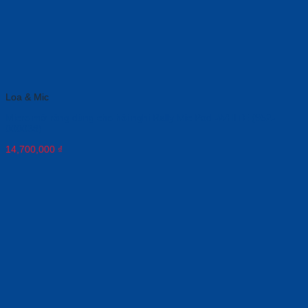
Loa & Mic
Micro mở rộng dùng cho hội nghị Rally Mic Pod -WHITE (952-
000038)
14,700,000
₫