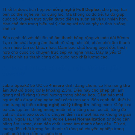
Thiết bị được tích hợp với
công nghệ Full Deplex,
cho phép hai
bên có thể nghe và nói cùng lúc. Mà không có độ trễ, từ đó giúp
cuộc trò chuyện trực tuyến được diễn ra suôn sẻ và tự nhiên hơn.
Hạn chế tình trạng hiểu sai ý của người nói và gây ra tình huống
khó xử.
Bên cạnh đó với dải tần số âm thanh băng rộng và toàn dải 50mm.
Tạo nên chất lượng âm thanh rõ ràng, chi tiết, phân phối âm thanh
trên nhiều tần số khác nhau. Đảm bảo chất lượng tuyệt đối, thích
hợp cho cuộc trò chuyện trực tiếp và nghe nhạc. Đây là yếu tố
quyết định sự thành công của cuộc họp chất lượng cao.
2. Micro linh hoạt với công nghệ khử tiếng ồn
vượt trôi
Jabra Speak2 55 UC có
4 micro
định dạng chùm, có khả năng
thu
âm 360 độ
trong cự ly khoảng 2.3m. Điều này cho phép ghi âm
giọng nói rõ ràng từ mọi hướng trong phòng họp. Đảm bảo mọi
người đều được lắng nghe một cách trọn vẹn. Bên cạnh đó, thiết bị
còn trang bị thêm
công nghệ xử lý tiếng ồn
thông minh. Giúp loại
bỏ các tạp âm không mong muốn như tiếng quạt, xe cộ, tiếng đồ
vật rơi, đảm bảo cuộc trò chuyện diễn ra mượt mà và không bị gián
đoạn. Ngoài ra, tính năng
Voice Level Normalization
tự động cân
bằng âm lượng, đem đến chất lượng âm thanh đồng đều. Từ đó,
mang đến chất lượng âm thanh rõ ràng và chuyên nghiệp trong
suốt quá trình diễn ra cuộc họp