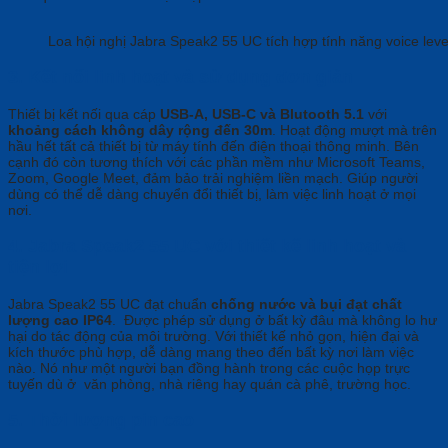
Loa hội nghị Jabra Speak2 55 UC tích hợp tính năng voice level
3. Kết nối linh hoạt và sử dụng đơn giản
Thiết bị kết nối qua cáp
USB-A, USB-C và Blutooth 5.1
với
khoảng cách không dây rộng đến 30m
. Hoạt động mượt mà trên
hầu hết tất cả thiết bị từ máy tính đến điện thoại thông minh. Bên
cạnh đó còn tương thích với các phần mềm như Microsoft Teams,
Zoom, Google Meet, đảm bảo trải nghiệm liền mạch. Giúp người
dùng có thể dễ dàng chuyển đổi thiết bị, làm việc linh hoạt ở mọi
nơi.
4. Jabra Speak2 55 UC với thiết kế linh hoạt và
tiện lợi
Jabra Speak2 55 UC đạt chuẩn
chống nước và bụi đạt chất
lượng cao IP64
. Được phép sử dụng ở bất kỳ đâu mà không lo hư
hại do tác động của môi trường. Với thiết kế nhỏ gọn, hiện đại và
kích thước phù hợp, dễ dàng mang theo đến bất kỳ nơi làm việc
nào. Nó như một người bạn đồng hành trong các cuộc họp trực
tuyến dù ở văn phòng, nhà riêng hay quán cà phê, trường học.
5. Thời lượng pin cao