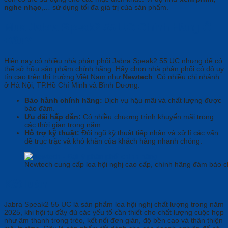
nghe nhạc
,… sử dụng tối đa giá trị của sản phẩm.
Mua Jabra Speak2 55 UC Chính Hãng Ở
Đâu?
Hiện nay có nhiều nhà phân phối Jabra Speak2 55 UC nhưng để có
thể sở hữu sản phẩm chính hãng. Hãy chọn nhà phân phối có độ uy
tín cao trên thị trường Việt Nam như
Newtech
. Có nhiều chi nhánh
ở Hà Nội, TP.Hồ Chí Minh và Bình Dương.
Bảo hành chính hãng:
Dịch vụ hậu mãi và chất lượng được
bảo đảm.
Ưu đãi hấp dẫn:
Có nhiều chương trình khuyến mãi trong
các thời gian trong năm.
Hỗ trợ kỹ thuật:
Đội ngũ kỹ thuật tiếp nhận và xử lí các vấn
đề trục trặc và khó khăn của khách hàng nhanh chóng.
Newtech cung cấp loa hội nghị cao cấp, chính hãng đảm bảo c
Kết luận
Jabra Speak2 55 UC là sản phẩm loa hội nghị chất lượng trong năm
2025, khi hội tụ đầy đủ các yếu tố cần thiết cho chất lượng cuộc họp
như âm thanh trong trẻo, kết nối đơn giản, độ bền cao và thân thiện