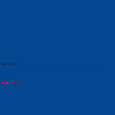
Loa & Mic
Bộ kết nối micro mở rộng Logitech RALLY MIC POD HUB 939-
001647
8,400,000
₫