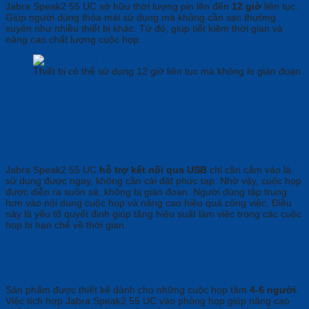
Jabra Speak2 55 UC sở hữu thời lượng pin lên đến
12 giờ
liên tục.
Giúp người dùng thỏa mái sử dụng mà không cần sạc thường
xuyên như nhiều thiết bị khác. Từ đó, giúp tiết kiệm thời gian và
nâng cao chất lượng cuộc họp.
Thiết bị có thể sử dụng 12 giờ liên tục mà không lo gián đoạn.
Lợi Ích Vượt Trội Khi Sử Dụng Jabra
Speak2 55 UC
1. Tăng hiệu suất làm việc
Jabra Speak2 55 UC
hỗ trợ kết nối qua USB
chỉ cần cắm vào là
sử dụng được ngay, không cần cài đặt phức tạp. Nhờ vậy, cuộc họp
được diễn ra suôn sẻ, không bị gián đoạn. Người dùng tập trung
hơn vào nội dung cuộc họp và nâng cao hiệu quả công việc. Điều
này là yếu tố quyết định giúp tăng hiệu suất làm việc trong các cuộc
họp bị hạn chế về thời gian.
2. Thiết kế phù hợp cho cuộc họp nhỏ tầm 4-6
người
Sản phẩm được thiết kế dành cho những cuộc họp tầm
4-6 người
.
Việc tích hợp Jabra Speak2 55 UC vào phòng họp giúp nâng cao