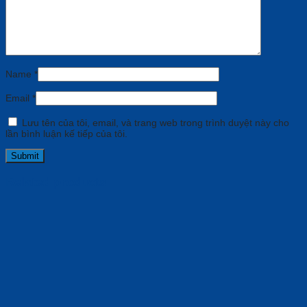
Name
*
Email
*
Lưu tên của tôi, email, và trang web trong trình duyệt này cho
lần bình luận kế tiếp của tôi.
Related products