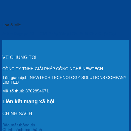
Loa & Mic
Jabra Engage 50 II: Giải Pháp Tăng Hiệu Suất Cho Cuộc Gọi
VỀ CHÚNG TÔI
CÔNG TY TNHH GIẢI PHÁP CÔNG NGHỆ NEWTECH
Tên giao dịch: NEWTECH TECHNOLOGY SOLUTIONS COMPANY
LIMITED
Mã số thuế: 3702854671
Liên kết mạng xã hội
CHÍNH SÁCH
Bảo mật thông tin
Chính sách bảo hành