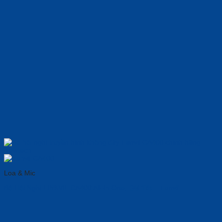
Loa & Mic
Bộ Hội Nghị LINKVIL CA400 All-In-One, 𝐆i𝐚́ 𝐓ố𝐭 – Fanvil