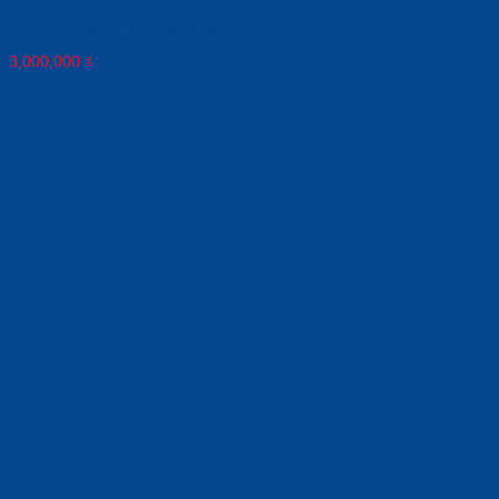
Loa/Mic hội họp Yealink CP700
3,000,000
₫