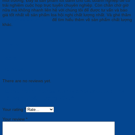
môi trường. Đây là sản phẩm tốt dành cho các doanh nghiệp để có
trải nghiệm cuộc họp trực tuyến chuyên nghiệp. Còn chần chờ giờ
nữa mà không nhanh liên hệ với chúng tôi để được tư vấn và báo
giá tốt nhất về sản phẩm loa hội nghị chất lượng nhất. Và ghé thăm
https://newtechvn.com/
để tìm hiểu thêm về sản phẩm chất lượng
khác.
Brand
Jabra
Reviews
There are no reviews yet.
Be the first to review “Jabra Speak2 55 UC: Loa
Hội Nghị Chất Lượng 2025”
Your rating
*
Your review
*