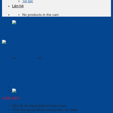
Tin tức
Liên hệ
No products in the cart.
Home
>>
Thiết bị họp
>>
Loa & Mic
Jabra Speak2 55 UC: Loa Hội Nghị
Chất Lượng 2025
4,830,920
₫
Kết nối đa dạng thiết bị khác nhau
Chất lượng âm thanh trong trẻo, tự nhiên