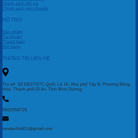
Chính sách đổi trả
Chính sách vận chuyển
HỖ TRỢ
Sản phẩm
Tài khoản
Thanh toán
Giỏ hàng
THÔNG TIN LIÊN HỆ
Trụ sở: Số 59/27/27C Quốc Lộ 1K, Khu phố Tây B, Phường Đông
Hòa, Thành phố Dĩ An, Tỉnh Bình Dương
0932058725
newtechkd01@gmail.com