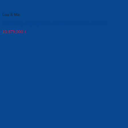
Loa & Mic
Loa di động Poly Sync 40+ -M USB-A USB-C SP +BT700A
10,879,000
₫