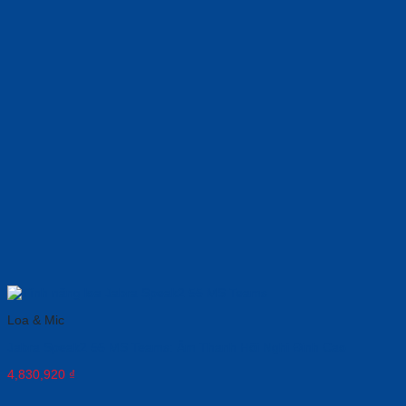
Loa & Mic
Jabra Speak2 55 MS Teams: Âm Thanh Hội Nghị Đỉnh Cao
4,830,920
₫