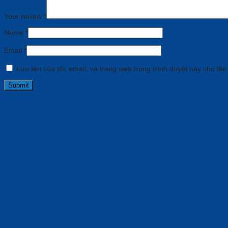
Your review
*
Name
*
Email
*
Lưu tên của tôi, email, và trang web trong trình duyệt này cho lần 
Related products