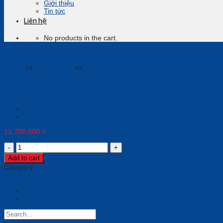
Giới thiệu
Tin tức
Liên hệ
No products in the cart.
Home
>>
Thiết bị họp
>>
Loa & Mic
Micro mở rộng Logitech EXPANSI
11,700,000
₫
Micro
mở
Add to cart
rộng
Category:
Loa & Mic
Logitech
Logitech
EXPANSION
MICROPHONE-
3.5
MM
(989-
000171)