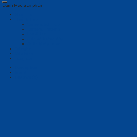
quantity
Danh Mục Sản phẩm
Phần mềm
Thiết bị họp
Camera tích hợp
Camera Tracking
Loa & Mic
Chia sẻ không dây
Quản lý tập trung
Tai nghe
Màn hình
Tổng đài
Description
Brand
Reviews (0)