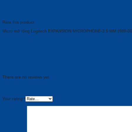
Rate this product
Micro mở rộng Logitech EXPANSION MICROPHONE-3.5 MM (989-0
Brand
Logitech
Reviews
There are no reviews yet.
Be the first to review “Micro mở rộng Logitech
Your rating
*