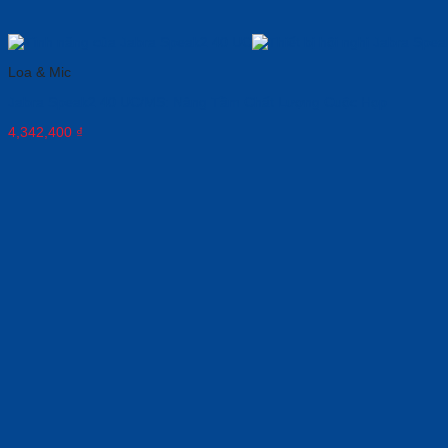
Loa & Mic
Jabra Speak2 40 UC/MS: Nâng Tầm Chất Lượng Cuộc Họp
4,342,400
₫