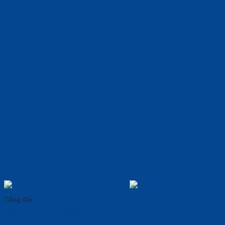
Tổng đài
Điện Thoại IP Grandstream GXP2170 Âm Thanh 𝐇𝐃, Cao Cấp