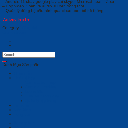
– Android 11 chạy google play cài skype, Microsoft team, Zoom..
– Họp video 3 bên và audio 10 bên đồng thời
– Quản lý đồng bộ cấu hình qua cloud toàn bộ hệ thống
Vui lòng liên hệ
Category:
Tổng đài
Grandstream
Danh Mục Sản phẩm
Phần mềm
Thiết bị họp
Camera tích hợp
Camera Tracking
Loa & Mic
Chia sẻ không dây
Quản lý tập trung
Tai nghe
Màn hình
Tổng đài
Description
Brand