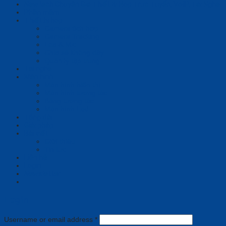
Newtech Chuyên Gia Thiết Bị Họp Trực Tuyến, VoiIP, Tai Nghe
Phần mềm
Thiết bị họp
Camera tích hợp
Camera Tracking
Loa & Mic
Chia sẻ không dây
Quản lý tập trung
Tai nghe
Màn hình
Màn hình hiển thị
Màn hình tương tác
Bảng tương tác
Màn hình Led
Tổng đài
Giải pháp
Bài viết
Giới thiệu
Tin tức
Liên hệ
Login
Newsletter
Login
Username or email address
*