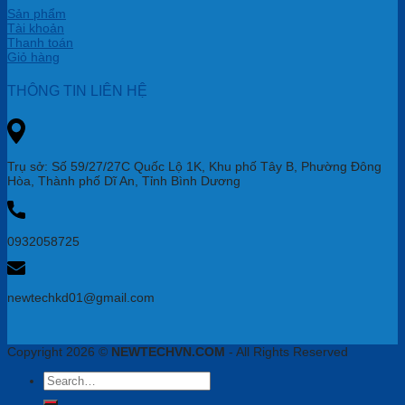
Sản phẩm
Tài khoản
Thanh toán
Giỏ hàng
THÔNG TIN LIÊN HỆ
Trụ sở: Số 59/27/27C Quốc Lộ 1K, Khu phố Tây B, Phường Đông
Hòa, Thành phố Dĩ An, Tỉnh Bình Dương
0932058725
newtechkd01@gmail.com
Copyright 2026 ©
NEWTECHVN.COM
- All Rights Reserved
Search
for: