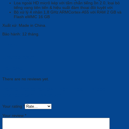
Loa ngoài HD micrô kép với tấm chắn tiếng ồn 2.0, loại bỏ
tiếng vang tiên tiến & hiệu suất đàm thoại đôi tuyệt vời
Bộ xử lý 4 nhân 1,8 GHz ARMCortex-A55 với RAM 2 GB và
Flash eMMC 16 GB
Xuất xứ: Made in China.
Bảo hành: 12 tháng.
Brand
Grandstream
Reviews
There are no reviews yet.
Be the first to review “Điện Thoại IP Video
Grandstream GXV3450”
Your rating
*
Your review
*