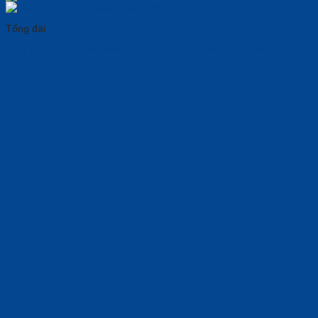
Tổng đài
Điện Thoại IP Grandstream GRP2613: Vận Hành Ổn Định, 𝘽𝙚̂̀𝙣 𝘽𝙞̉