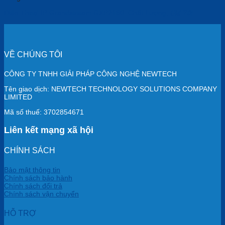
Điện Thoại IP Grandstream GXP2160: Chất Lượng, 𝑮𝒊𝒂́ 𝑻𝒐̂́𝒕
VỀ CHÚNG TÔI
CÔNG TY TNHH GIẢI PHÁP CÔNG NGHỆ NEWTECH
Tên giao dịch: NEWTECH TECHNOLOGY SOLUTIONS COMPANY
LIMITED
Mã số thuế: 3702854671
Liên kết mạng xã hội
CHÍNH SÁCH
Bảo mật thông tin
Chính sách bảo hành
Chính sách đổi trả
Chính sách vận chuyển
HỖ TRỢ