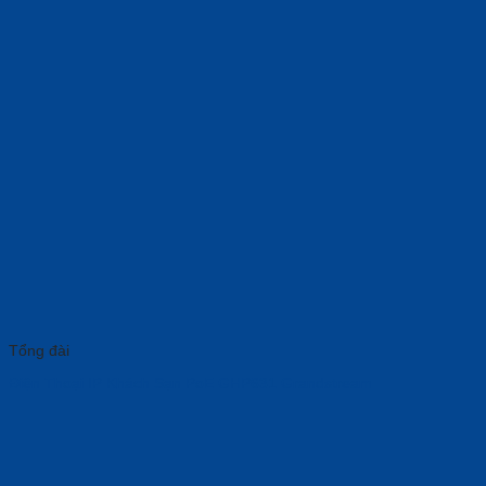
Tổng đài
Điện Thoại IP Khách Sạn PoE GHP631 Grandstream