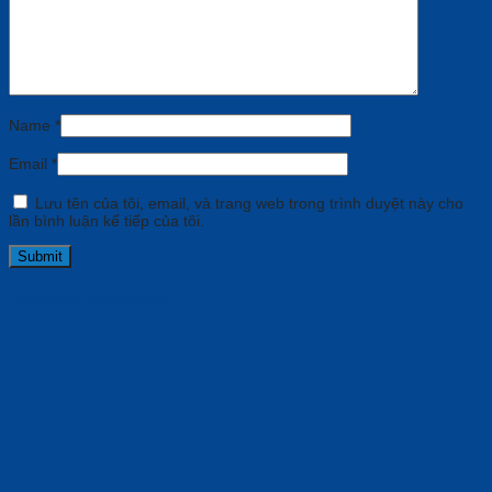
Name
*
Email
*
Lưu tên của tôi, email, và trang web trong trình duyệt này cho
lần bình luận kế tiếp của tôi.
Related products