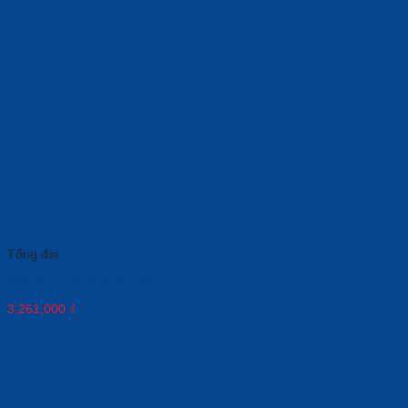
Tổng đài
Điện thoại IP Yealink T43U
3,261,000
₫