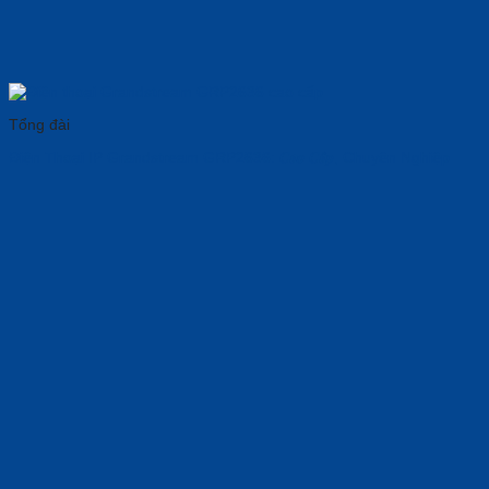
Tổng đài
Điện Thoại IP Grandstream GRP2636: 𝑪𝙖𝒐 𝑪𝙖̂́𝒑, Chuyên Nghiệp