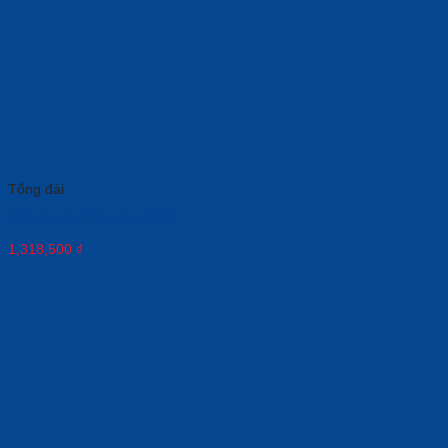
Tổng đài
Điện thoại IP Yealink T30P
1,318,500
₫