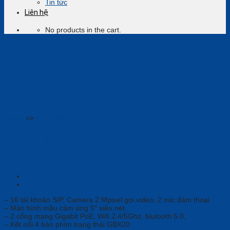
Tin tức
Liên hệ
No products in the cart.
Home
>>
Tổng đài
Điện Thoại IP Video Grandstream
GXV3450
– 16 tài khoản SIP, Camera 2 Mpixel gọi video, 2 mic đàm thoại
– Màn hình mầu cảm ứng 5″ siêu nét,
– 2 cổng mạng Gigabit PoE, Wifi 2.4/5Ghz, blutooth 5.0,
– Kết nối 4 bàn phím trạng thái GBX20