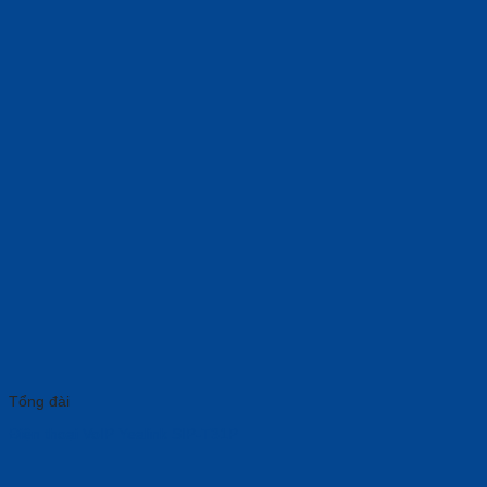
Tổng đài
Điện thoại VoIP Yealink SIP-T31P