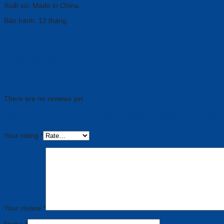
Xuất xứ: Made in China.
Bảo hành: 12 tháng.
Brand
Grandstream
Reviews
There are no reviews yet.
Be the first to review “Điện Thoại IP Video Grand
Your rating
*
Your review
*