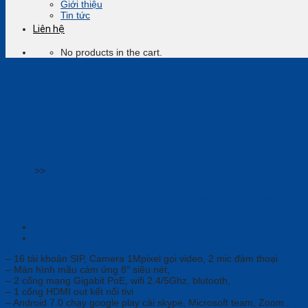
Giới thiệu
Tin tức
Liên hệ
No products in the cart.
Home
>>
Tổng đài
Điện Thoại IP Video Grandstream 
– 16 tài khoản SIP, Camera 1Mpixel gọi video, 2 mic đàm thoại
– Màn hình mầu cảm ứng 8″ siêu nét,
– 2 cổng mạng Gigabit PoE, wifi 2.4/5Ghz, blutooth,
– 1 cổng HDMI out kết nối tivi
– Android 7.0 chạy google play cài skype, Microsoft team, Zoom..