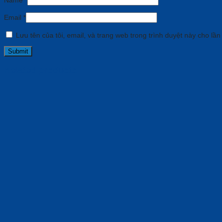
Name
*
Email
*
Lưu tên của tôi, email, và trang web trong trình duyệt này cho lần 
Related products