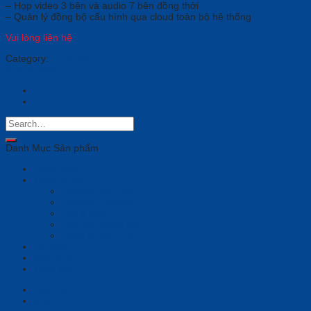
– Họp video 3 bên và audio 7 bên đồng thời
– Quản lý đồng bộ cấu hình qua cloud toàn bộ hệ thống
Vui lòng liên hệ
Category:
Tổng đài
Grandstream
Danh Mục Sản phẩm
Phần mềm
Thiết bị họp
Camera tích hợp
Camera Tracking
Loa & Mic
Chia sẻ không dây
Quản lý tập trung
Tai nghe
Màn hình
Tổng đài
Description
Brand