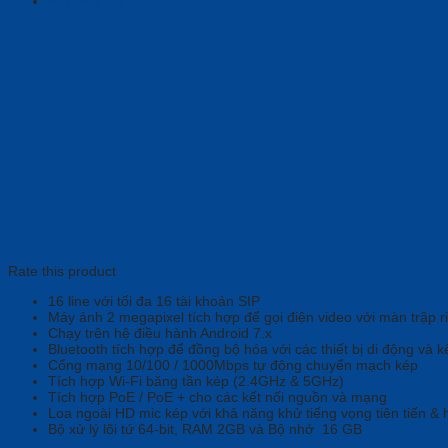
Reviews (0)
Rate this product
16 line với tối đa 16 tài khoản SIP
Máy ảnh 2 megapixel tích hợp để gọi điện video với màn trập r
Chạy trên hệ điều hành Android 7.x
Bluetooth tích hợp để đồng bộ hóa với các thiết bị di động và kế
Cổng mạng 10/100 / 1000Mbps tự động chuyển mạch kép
Tích hợp Wi-Fi băng tần kép (2.4GHz & 5GHz)
Tích hợp PoE / PoE + cho các kết nối nguồn và mạng
Loa ngoài HD mic kép với khả năng khử tiếng vọng tiên tiến & 
Bộ xử lý lõi tứ 64-bit, RAM 2GB và Bộ nhớ 16 GB