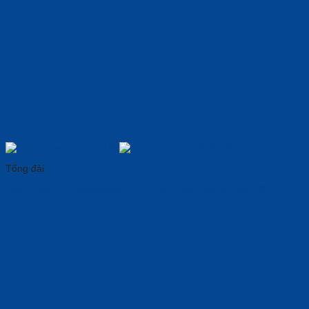
Tổng đài
Điện Thoại IP Grandstream GXP2160: Chất Lượng, 𝑮𝒊𝒂́ 𝑻𝒐̂́𝒕