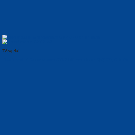
Tổng đài
Điện Thoại IP Grandstream GXP2140 Âm Thanh 𝑭𝒖𝒍𝒍 𝑯𝑫, Giá Tốt