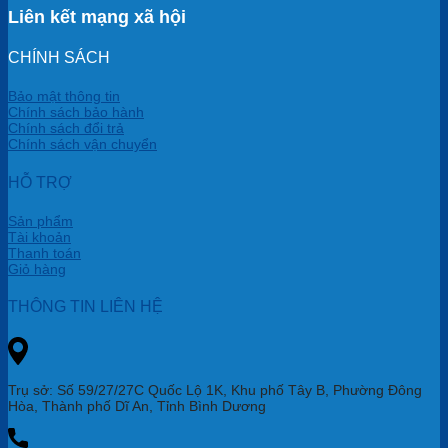
Liên kết mạng xã hội
CHÍNH SÁCH
Bảo mật thông tin
Chính sách bảo hành
Chính sách đổi trả
Chính sách vận chuyển
HỖ TRỢ
Sản phẩm
Tài khoản
Thanh toán
Giỏ hàng
THÔNG TIN LIÊN HỆ
Trụ sở: Số 59/27/27C Quốc Lộ 1K, Khu phố Tây B, Phường Đông
Hòa, Thành phố Dĩ An, Tỉnh Bình Dương