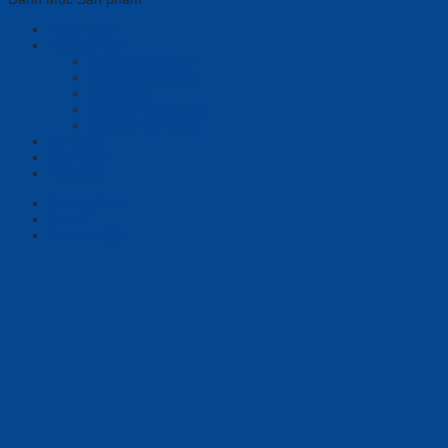
Phần mềm
Thiết bị họp
Camera tích hợp
Camera Tracking
Loa & Mic
Chia sẻ không dây
Quản lý tập trung
Tai nghe
Màn hình
Tổng đài
Description
Brand
Reviews (0)