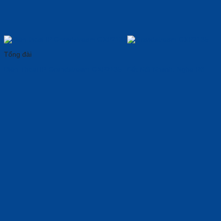
Tổng đài
Điện Thoại IP Grandstream GXP2135: 𝐊ế𝐭 𝐍ố𝐢 𝐍h𝐚n𝐡, Nghe Rõ