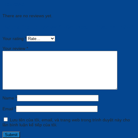
Reviews
There are no reviews yet.
Be the first to review “Điện thoại IP Yealink T46U”
Your rating
*
Your review
*
Name
*
Email
*
Lưu tên của tôi, email, và trang web trong trình duyệt này cho
lần bình luận kế tiếp của tôi.