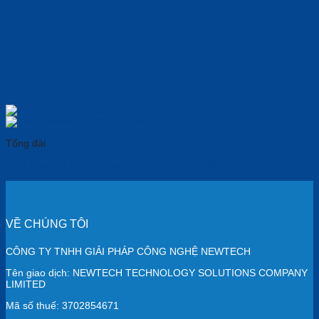
Tổng đài
Điện Thoại IP Grandstream GRP2612P: Kết Nối Mượt, 𝑮𝒊𝒂́ 𝑺𝒐̂́𝒄
VỀ CHÚNG TÔI
CÔNG TY TNHH GIẢI PHÁP CÔNG NGHỆ NEWTECH
Tên giao dịch: NEWTECH TECHNOLOGY SOLUTIONS COMPANY
LIMITED
Mã số thuế: 3702854671