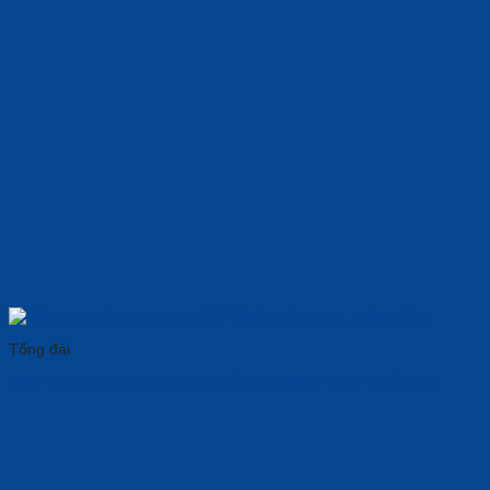
Tổng đài
Điện Thoại Grandstream Cao Cấp GRP2650 “𝐇𝐎𝐓” Nhất 𝟮𝟬𝟮𝟱