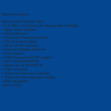
Rate this product
Điện thoại IP Yealink T46U
• 4.3″ 480 x 272-pixel color display with backlight
• Opus codec support
• Dual USB ports
• T4U Auto-P template unified
• T4U firmware unified
• Up to 16 SIP accounts
• Dual-port Gigabit Ethernet
• PoE support
• USB headset and EHS support
• Wi-Fi via WF40/WF50
• Bluetooth via BT40/BT41
• USB recording
• Supports expansion modules
• Stand with two adjustable angles
• Wall mountable
without PSU
Brand
Yealink