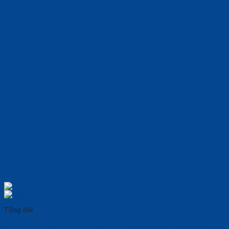
Tổng đài
Điện Thoại IP Grandstream GRP2624 𝖢𝖺𝗈 𝖢𝖺̂́𝗉, 𝖢𝗁𝖺̂́𝗍 𝖫𝗎̛𝗈̛̣𝗇𝗀