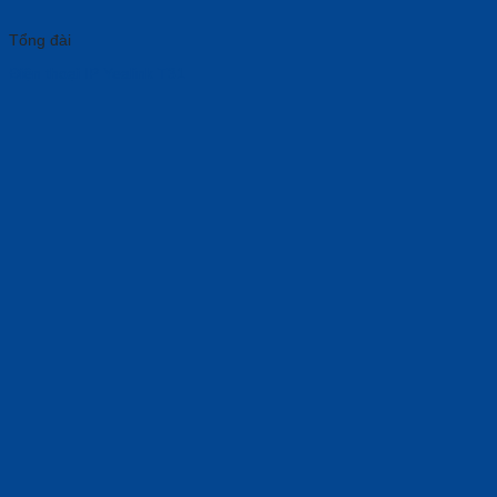
Tổng đài
Điện thoại IP Yealink T31