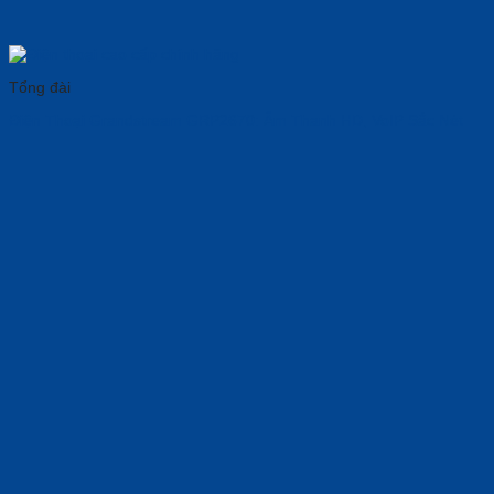
Tổng đài
Điện Thoại Grandstream GRP2670: Âm Thanh HD, VoIP Sắc Nét