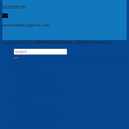
0932058725
newtechkd01@gmail.com
Copyright 2026 ©
NEWTECHVN.COM
- All Rights Reserved
Search
for:
Newtech Chuyên Gia Thiết Bị Họp Trực Tuyến, VoiIP, Tai Nghe
Phần mềm
Thiết bị họp
Camera tích hợp
Camera Tracking
Loa & Mic
Chia sẻ không dây
Quản lý tập trung
Tai nghe
Màn hình
Màn hình hiển thị
Màn hình tương tác
Bảng tương tác
Màn hình Led
Tổng đài