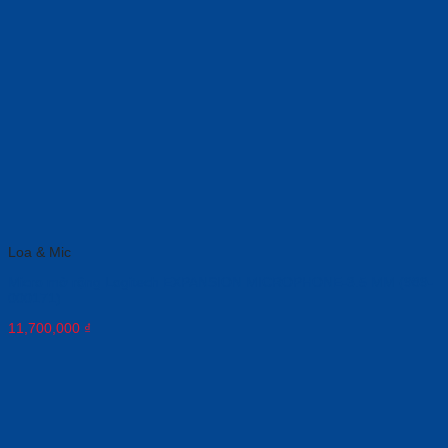
Loa & Mic
Micro mở rộng Logitech EXPANSION MICROPHONE-3.5 MM (989-
000171)
11,700,000
₫