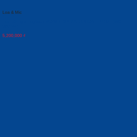
Loa & Mic
Loa hội nghị Logitech MOBILE SPEAKERPHONE P710E (980-
000744)
5,200,000
₫