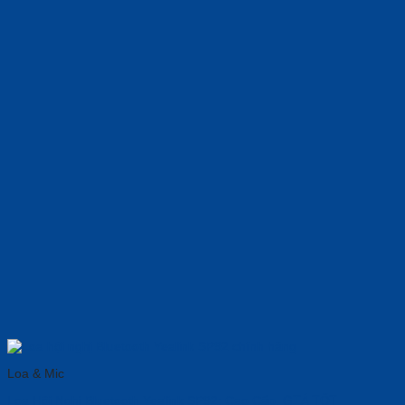
Loa & Mic
Loa Hội Nghị Bluetooth Yealink SP92: Cao Cấp, ᏀᏆÁ ᎢỐᎢ