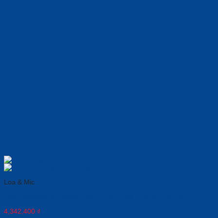
Loa & Mic
Jabra Speak2 40 UC/MS: Nâng Tầm Chất Lượng Cuộc Họp
4,342,400
₫