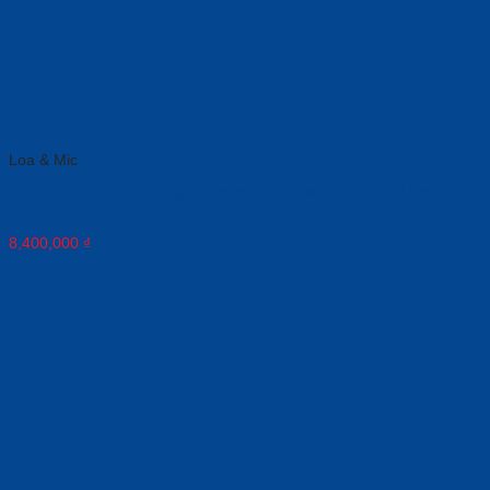
Loa & Mic
Bộ kết nối micro mở rộng Logitech RALLY MIC POD HUB 939-
001647
8,400,000
₫