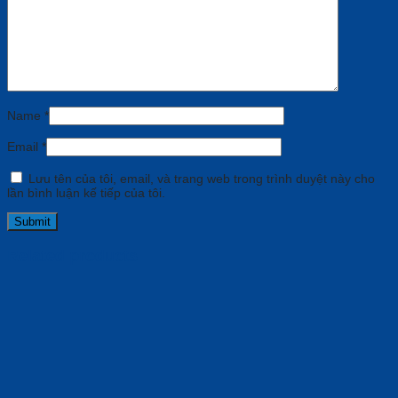
Name
*
Email
*
Lưu tên của tôi, email, và trang web trong trình duyệt này cho
lần bình luận kế tiếp của tôi.
Related products