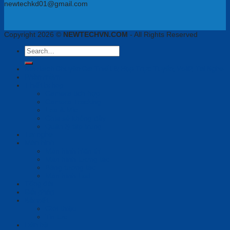
newtechkd01@gmail.com
Copyright 2026 ©
NEWTECHVN.COM
- All Rights Reserved
Search
for:
Newtech Chuyên Gia Thiết Bị Họp Trực Tuyến, VoiIP, Tai Nghe
Phần mềm
Thiết bị họp
Camera tích hợp
Camera Tracking
Loa & Mic
Chia sẻ không dây
Quản lý tập trung
Tai nghe
Màn hình
Màn hình hiển thị
Màn hình tương tác
Bảng tương tác
Màn hình Led
Tổng đài
Giải pháp
Bài viết
Giới thiệu
Tin tức
Liên hệ