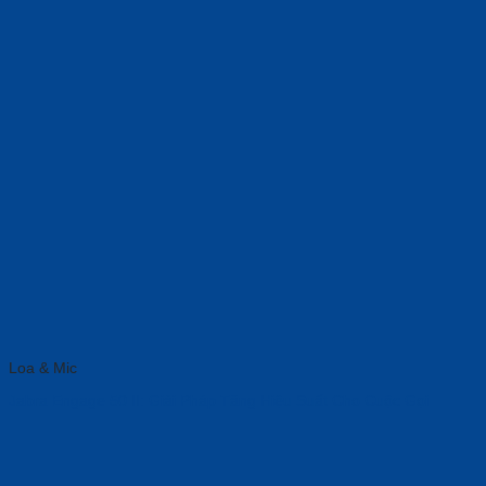
Loa & Mic
Jabra Engage 50 II: Giải Pháp Tăng Hiệu Suất Cho Cuộc Gọi