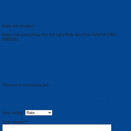
Rate this product
Micro mở rộng dùng cho hội nghị Rally Mic Pod -WHITE (952-
000038)
Brand
Logitech
Reviews
There are no reviews yet.
Be the first to review “Micro mở rộng dùng cho
hội nghị Rally Mic Pod -WHITE (952-000038)”
Your rating
*
Your review
*