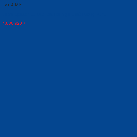
Loa & Mic
Jabra Speak2 55 UC: Loa Hội Nghị Chất Lượng 2025
4,830,920
₫