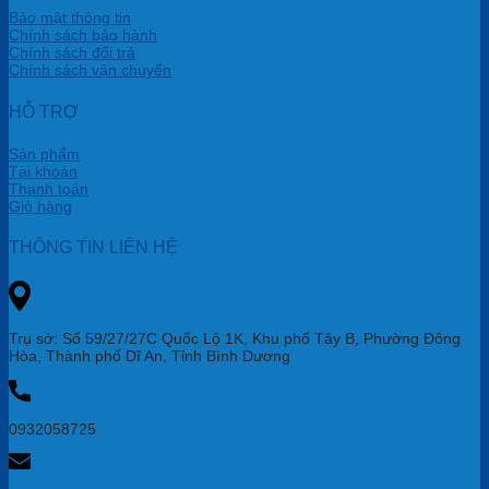
Bảo mật thông tin
Chính sách bảo hành
Chính sách đổi trả
Chính sách vận chuyển
HỖ TRỢ
Sản phẩm
Tài khoản
Thanh toán
Giỏ hàng
THÔNG TIN LIÊN HỆ
Trụ sở: Số 59/27/27C Quốc Lộ 1K, Khu phố Tây B, Phường Đông
Hòa, Thành phố Dĩ An, Tỉnh Bình Dương
0932058725