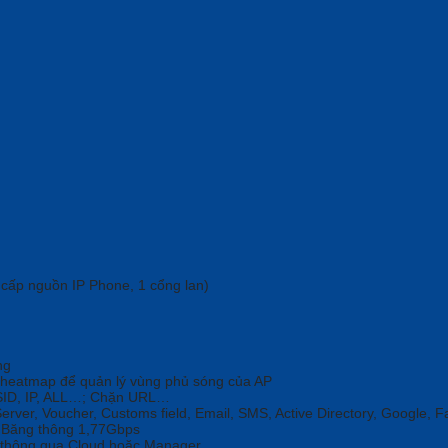
t cấp nguồn IP Phone, 1 cổng lan)
ng
t heatmap để quản lý vùng phủ sóng của AP
 SSID, IP, ALL…; Chặn URL…
erver, Voucher, Customs field, Email, SMS, Active Directory, Google, F
 Băng thông 1,77Gbps
ng thông qua Cloud hoặc Manager