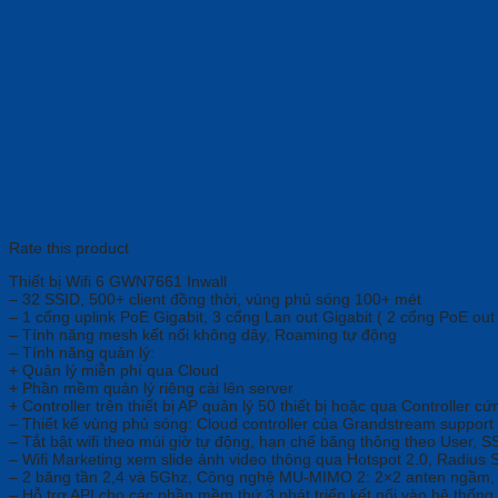
Rate this product
Thiết bị Wifi 6 GWN7661 Inwall
– 32 SSID, 500+ client đồng thời, vùng phủ sóng 100+ mét
– 1 cổng uplink PoE Gigabit, 3 cổng Lan out Gigabit ( 2 cổng PoE ou
– Tính năng mesh kết nối không dây, Roaming tự động
– Tính năng quản lý:
+ Quản lý miễn phí qua Cloud
+ Phần mềm quản lý riêng cài lên server
+ Controller trên thiết bị AP quản lý 50 thiết bị hoặc qua Controller cứ
– Thiết kế vùng phủ sóng: Cloud controller của Grandstream suppor
– Tắt bật wifi theo múi giờ tự động, hạn chế băng thông theo User,
– Wifi Marketing xem slide ảnh video thông qua Hotspot 2.0, Radius S
– 2 băng tần 2,4 và 5Ghz, Công nghệ MU-MIMO 2: 2×2 anten ngầm,
– Hỗ trợ API cho các phần mềm thứ 3 phát triển kết nối vào hệ thố