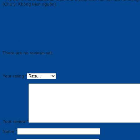
(Chú ý: Không kèm nguồn)
Brand
Grandstream
Reviews
There are no reviews yet.
Be the first to review “Thiết Bị Mạng Nội Bộ Khô
Your rating
*
Your review
*
Name
*