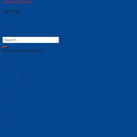
Vui lòng liên hệ
Category:
Thiết Bị Mạng
Grandstream
Danh Mục Sản phẩm
Phần mềm
Thiết bị họp
Camera tích hợp
Camera Tracking
Loa & Mic
Chia sẻ không dây
Quản lý tập trung
Tai nghe
Màn hình
Tổng đài
Description
Brand
Reviews (0)