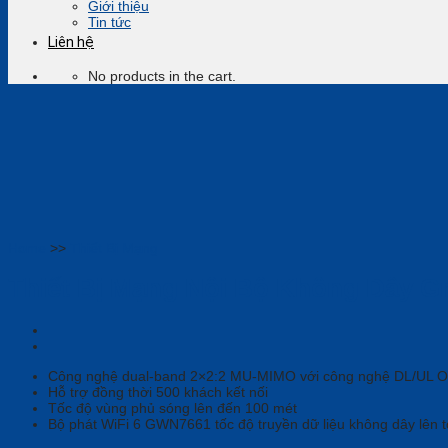
Giới thiệu
Tin tức
Liên hệ
No products in the cart.
Home
>>
Thiết Bị Mạng
Thiết Bị Mạng Nội Bộ Không Dây 
Công nghệ dual-band 2×2:2 MU-MIMO với công nghệ DL/UL 
Hỗ trợ đồng thời 500 khách kết nối
Tốc độ vùng phủ sóng lên đến 100 mét
Bộ phát WiFi 6 GWN7661 tốc độ truyền dữ liệu không dây lên t