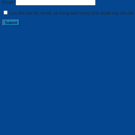
Email
*
Lưu tên của tôi, email, và trang web trong trình duyệt này cho lần 
Related products