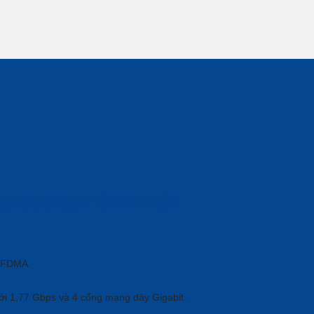
Grandstream GWN7661
OFDMA.
ới 1,77 Gbps và 4 cổng mạng dây Gigabit.