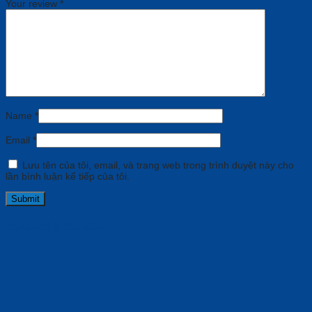
Your review
*
Name
*
Email
*
Lưu tên của tôi, email, và trang web trong trình duyệt này cho
lần bình luận kế tiếp của tôi.
Related products