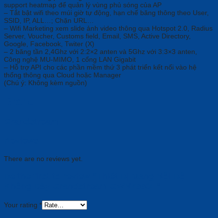
support heatmap để quản lý vùng phủ sóng của AP
– Tắt bật wifi theo múi giờ tự động, hạn chế băng thông theo User,
SSID, IP, ALL…; Chặn URL…
– Wifi Marketing xem slide ảnh video thông qua Hotspot 2.0, Radius
Server, Voucher, Customs field, Email, SMS, Active Directory,
Google, Facebook, Twiter (X)
– 2 băng tần 2,4Ghz với 2:2×2 anten và 5Ghz với 3:3×3 anten,
Công nghệ MU-MIMO, 1 cổng LAN Gigabit
– Hỗ trợ API cho các phần mềm thứ 3 phát triển kết nối vào hệ
thống thông qua Cloud hoặc Manager
(Chú ý: Không kèm nguồn)
Brand
Grandstream
Reviews
There are no reviews yet.
Be the first to review “Thiết Bị Mạng Nội Bộ
Không Dây Grandstream GWN7660E”
Your rating
*