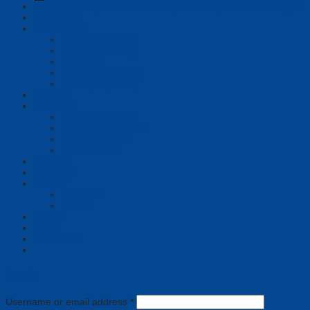
Newtech Chuyên Gia Thiết Bị Họp Trực Tuyến, VoiIP, Tai Nghe
Phần mềm
Thiết bị họp
Camera tích hợp
Camera Tracking
Loa & Mic
Chia sẻ không dây
Quản lý tập trung
Tai nghe
Màn hình
Màn hình hiển thị
Màn hình tương tác
Bảng tương tác
Màn hình Led
Tổng đài
Giải pháp
Bài viết
Giới thiệu
Tin tức
Liên hệ
Login
Newsletter
Login
Username or email address
*