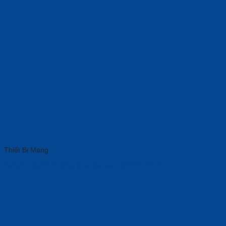
Thiết Bị Mạng
Switch Gigabit 8 Cổng Grandstream GWN7701PA