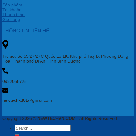
Sản phẩm
Tài khoản
Thanh toán
Giỏ hàng
THÔNG TIN LIÊN HỆ
Trụ sở: Số 59/27/27C Quốc Lộ 1K, Khu phố Tây B, Phường Đông
Hòa, Thành phố Dĩ An, Tỉnh Bình Dương
0932058725
newtechkd01@gmail.com
Copyright 2026 ©
NEWTECHVN.COM
- All Rights Reserved
Search
for: