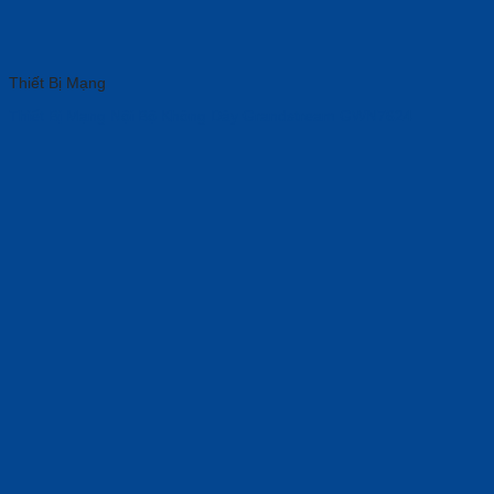
Thiết Bị Mạng
Thiết Bị Mạng Nội Bộ Không Dây Grandstream GWN7624