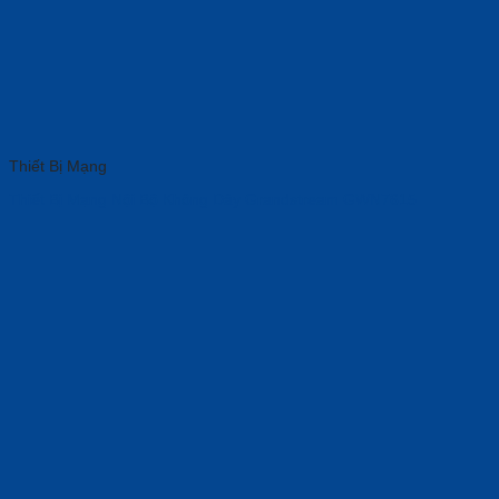
Thiết Bị Mạng
Thiết Bị Mạng Nội Bộ Không Dây Grandstream GWN7615