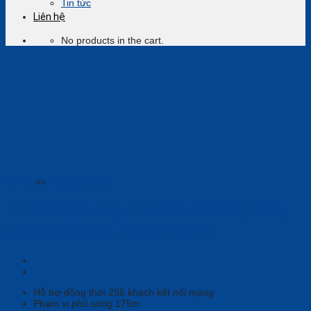
Tin tức
Liên hệ
No products in the cart.
Home
>>
Thiết Bị Mạng
Thiết Bị Mạng Nội Bộ Không Dây
Grandstream GWN7660E
Hỗ trợ đồng thời 256 khách kết nối mạng
Phạm vi phủ sóng 175m