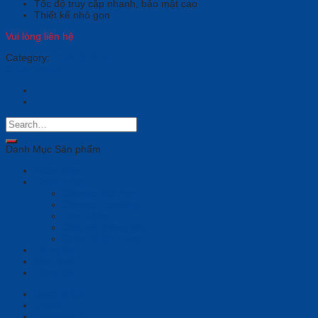
Tốc độ truy cập nhanh, bảo mật cao
Thiết kế nhỏ gọn
Vui lòng liên hệ
Category:
Thiết Bị Mạng
Grandstream
Danh Mục Sản phẩm
Phần mềm
Thiết bị họp
Camera tích hợp
Camera Tracking
Loa & Mic
Chia sẻ không dây
Quản lý tập trung
Tai nghe
Màn hình
Tổng đài
Description
Brand
Reviews (0)