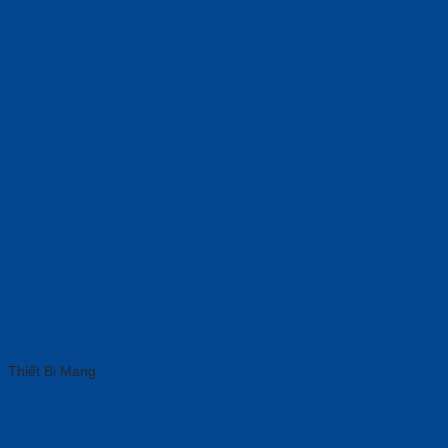
Thiết Bị Mạng
Thiết Bị Mạng Nội Bộ Không Dây Grandstream GWN7630