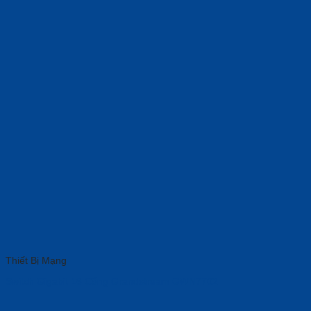
Thiết Bị Mạng
Switch Gigabit 16 Cổng Grandstream GWN7702