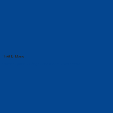
Thiết Bị Mạng
Switch Gigabit 5 Cổng Grandstream GWN7700M