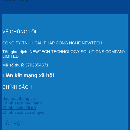
Thiết Bị Mạng Nội Bộ Không Dây Grandstream GWN7660LR
VỀ CHÚNG TÔI
CÔNG TY TNHH GIẢI PHÁP CÔNG NGHỆ NEWTECH
Tên giao dịch: NEWTECH TECHNOLOGY SOLUTIONS COMPANY
LIMITED
Mã số thuế: 3702854671
Liên kết mạng xã hội
CHÍNH SÁCH
Bảo mật thông tin
Chính sách bảo hành
Chính sách đổi trả
Chính sách vận chuyển
HỖ TRỢ