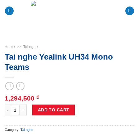
Skip
to
content
Home
>>
Tai nghe
Tai nghe Yealink UH34 Mono
Teams
1,294,500
₫
Tai nghe Yealink UH34 Mono Teams quantity
ADD TO CART
Category:
Tai nghe