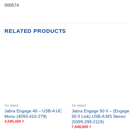
000574
RELATED PRODUCTS
TAI NGHE
TAI NGHE
Jabra Engage 40 – USB-A UC
Jabra Engage 50 II – (Engage
Mono (4093-410-279)
50 II Link) USB-A MS Stereo
(5099-299-2119)
4,595,400
₫
7,948,800
₫