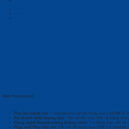
Tổng đài
Description
Brand
Reviews (0)
Rate this product
Thu âm mạnh mẽ:
7 microphone với độ nhạy cao (-26dBFS) thu
Âm thanh chất lượng cao:
Tần số lấy mẫu 32K và băng thôn
Công nghệ Beamforming thông minh:
Tự động theo dõi và t
Plug and Play tiện lợi:
Kết nối dễ dàng qua USB 2.0 (digital)