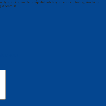
dạng (trắng và đen), lắp đặt linh hoạt (treo trần, tường, âm bàn).
g 3.5mm in.
tek CM807”