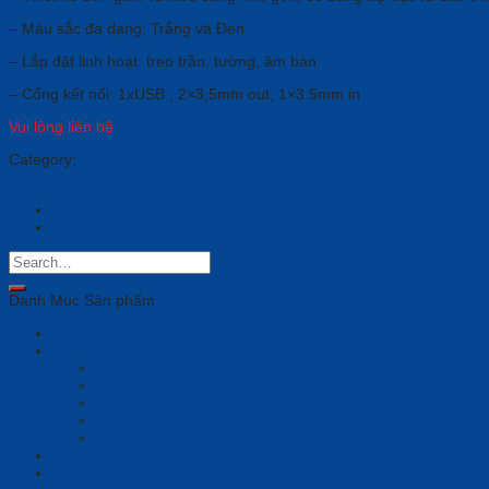
– Màu sắc đa dạng: Trắng và Đen
– Lắp đặt linh hoạt: treo trần, tường, âm bàn
– Cổng kết nối: 1xUSB , 2×3,5mm out, 1×3.5mm in
Vui lòng liên hệ
Category:
Loa & Mic
Hatek
Danh Mục Sản phẩm
Phần mềm
Thiết bị họp
Camera tích hợp
Camera Tracking
Loa & Mic
Chia sẻ không dây
Quản lý tập trung
Tai nghe
Màn hình