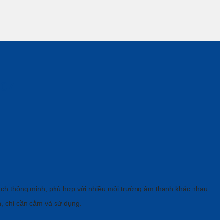
807
ch thông minh, phù hợp với nhiều môi trường âm thanh khác nhau.
h, chỉ cần cắm và sử dụng.