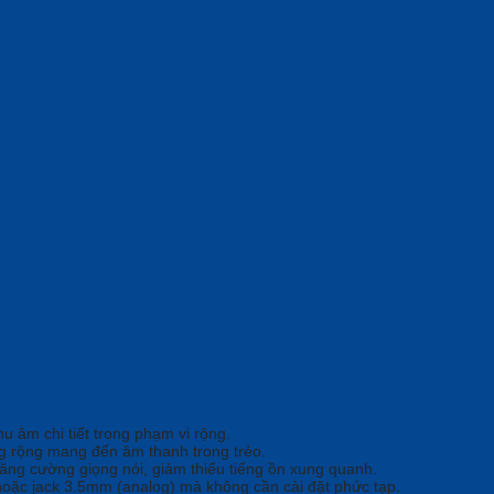
 âm chi tiết trong phạm vi rộng.
g rộng mang đến âm thanh trong trẻo.
ăng cường giọng nói, giảm thiểu tiếng ồn xung quanh.
 hoặc jack 3.5mm (analog) mà không cần cài đặt phức tạp.