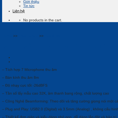
Giới thiệu
Tin tức
Liên hệ
No products in the cart.
Home
>>
Thiết bị họp
>>
Loa & Mic
Micro Mảng Kỹ Thuật Số Hatek CM
– Tích hợp 7 Microphone thu âm
– Bán kính thu âm 8m
– Độ nhạy cực tốt -26dBFS
– Tần số lấy mẫu cao 32K, âm thanh bang rộng, chất lượng cao
– Công Nghệ Beamforming: Theo dõi và tăng cường giọng nói một cá
– Plug and Play: USB2.0 (Digital) và 3.5mm (Analog) , không cấu hìn
– Thiết kế đơn giản và kiểu dáng nhỏ gọn, dễ dàng lắp đặt và bảo trì.