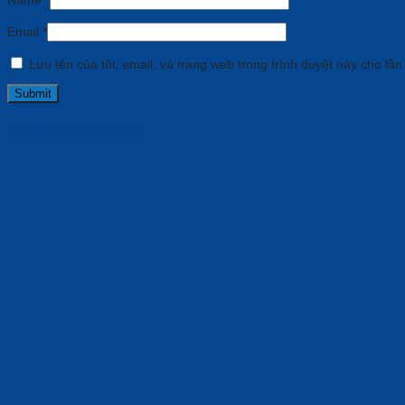
Name
*
Email
*
Lưu tên của tôi, email, và trang web trong trình duyệt này cho lần 
Related products