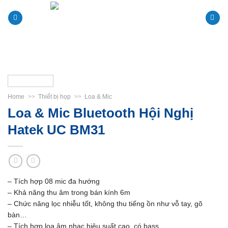
Skip
to
content
Home
>>
Thiết bị họp
>>
Loa & Mic
Loa & Mic Bluetooth Hội Nghị
Hatek UC BM31
– Tích hợp 08 mic đa hướng
– Khả năng thu âm trong bán kính 6m
– Chức năng lọc nhiễu tốt, không thu tiếng ồn như vỗ tay, gõ
bàn…
– Tích hợp loa âm nhạc hiệu suất cao, có bass