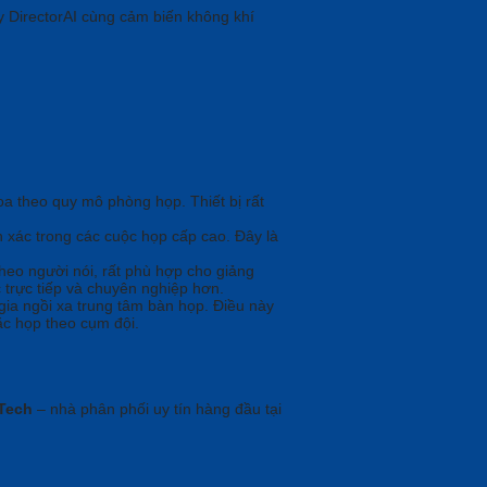
y DirectorAI cùng cảm biến không khí
a theo quy mô phòng họp. Thiết bị rất
nh xác trong các cuộc họp cấp cao. Đây là
theo người nói, rất phù hợp cho giảng
 trực tiếp và chuyên nghiệp hơn.
 gia ngồi xa trung tâm bàn họp. Điều này
ặc họp theo cụm đội.
Tech
– nhà phân phối uy tín hàng đầu tại