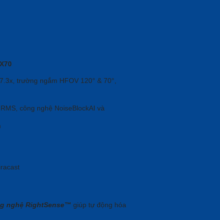
 X70
 7.3x, trường ngắm HFOV 120° & 70°,
 RMS, công nghệ NoiseBlockAI và
m
iracast
g nghệ RightSense™
giúp tự động hóa