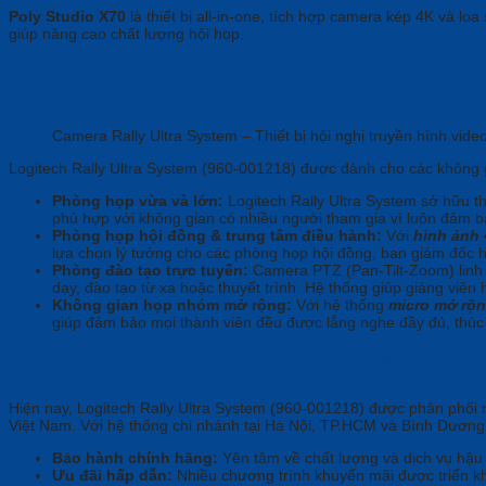
Poly Studio X70
là thiết bị all-in-one, tích hợp camera kép 4K và l
giúp nâng cao chất lượng hội họp.
Ứng Dụng Thực Tế Của Logitech Rally Ultra
Camera Rally Ultra System – Thiết bị hội nghị truyền hình vide
Logitech Rally Ultra System (960-001218) được dành cho các không 
Phòng họp vừa và lớn:
Logitech Rally Ultra System sở hữu th
phù hợp với không gian có nhiều người tham gia vì luôn đảm bả
Phòng họp hội đồng & trung tâm điều hành:
Với
hình ảnh
lựa chọn lý tưởng cho các phòng họp hội đồng, ban giám đốc h
Phòng đào tạo trực tuyến:
Camera PTZ (Pan-Tilt-Zoom) linh
dạy, đào tạo từ xa hoặc thuyết trình. Hệ thống giúp giảng viê
Không gian họp nhóm mở rộng:
Với hệ thống
micro mở rộn
giúp đảm bảo mọi thành viên đều được lắng nghe đầy đủ, thúc
Mua Logitech Rally Ultra System (960-0012
Hiện nay, Logitech Rally Ultra System (960-001218) được phân phố
Việt Nam. Với hệ thống chi nhánh tại Hà Nội, TP.HCM và Bình Dương
Bảo hành chính hãng:
Yên tâm về chất lượng và dịch vụ hậu
Ưu đãi hấp dẫn:
Nhiều chương trình khuyến mãi được triển kh