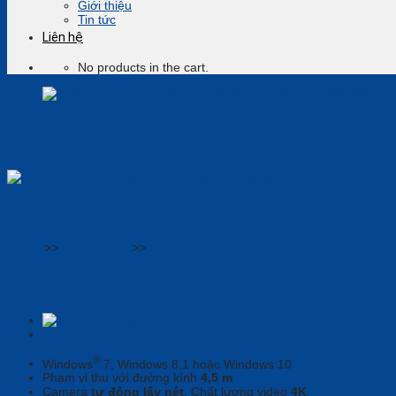
Giới thiệu
Tin tức
Liên hệ
No products in the cart.
Home
>>
Thiết bị họp
>>
Camera tích hợp
Logitech Rally Ultra System (960-00
®
Windows
7, Windows 8.1 hoặc Windows 10
Phạm vi thu với đường kính
4,5 m
Camera
tự động lấy nét
, Chất lượng video
4K