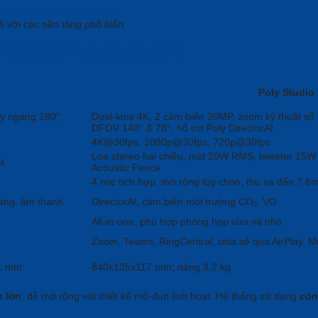
 với các nền tảng phổ biến.
1218) Với Poly Studio X70
Poly Studio
ay ngang 180°,
Dual-lens 4K, 2 cảm biến 20MP, zoom kỹ thuật số
DFOV 140° & 78°, hỗ trợ Poly DirectorAI
4K@30fps, 1080p@30fps, 720p@30fps
Loa stereo hai chiều, mid 20W RMS, tweeter 15W
t
Acoustic Fence
4 mic tích hợp, mở rộng tùy chọn, thu xa đến 7.6
sáng, âm thanh
DirectorAI, cảm biến môi trường CO₂, VO
All-in-one, phù hợp phòng họp vừa và nhỏ
Zoom, Teams, RingCentral, chia sẻ qua AirPlay, M
21 mm
840x135x117 mm; nặng 3.2 kg
 lớn
, dễ mở rộng với thiết kế mô-đun linh hoạt. Hệ thống sử dụng
côn