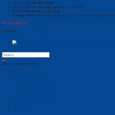
Thu phóng
15x HD zoom
Công nghệ tiên tiến
độc quyền
từ Logitech
Kết nối
linh hoạt
và dễ dàng
Tương thích
nhiều ứng dụng hội nghị: Zoom, Google, Micros
Vui lòng liên hệ
Category:
Camera tích hợp
Logitech
Danh Mục Sản phẩm
Phần mềm
Thiết bị họp
Camera tích hợp
Camera Tracking
Loa & Mic
Chia sẻ không dây
Quản lý tập trung
Tai nghe
Màn hình
Tổng đài