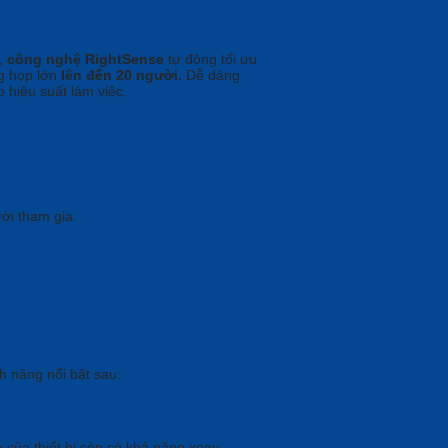
,
công nghệ RightSense
tự động tối ưu
g họp lớn
lên đến 20 người.
Dễ dàng
 hiệu suất làm việc.
ời tham gia.
h năng nổi bật sau:
 của thiết bị còn có khả năng xoay,