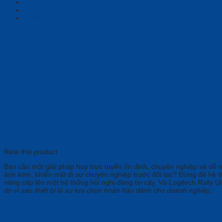
Description
Brand
Reviews (0)
Rate this product
Bạn cần một giải pháp họp trực tuyến ổn định, chuyên nghiệp và dễ 
ảnh kém, khiến mất đi sự chuyên nghiệp trước đối tác? Đừng để hệ t
nâng cấp lên một hệ thống hội nghị đáng tin cậy. Và Logitech Rally 
do vì sao thiết bị là sự lựa chọn hoàn hảo dành cho doanh nghiệp.
Tổng Quan Về Logitech Rally Ultra System (