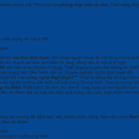
oa stereo mạnh mẽ. Phù hợp với
phòng họp vừa và nhỏ.
Tính năng Pol
 System (960-001218)
o chất lượng 4K Ultra-HD
gian:
iết kế
mô-đun linh hoạt
, cho phép người dùng dễ mở rộng micro và lo
o âm thanh và hình ảnh luôn rõ ràng, đồng đều ở mọi vị trí ngồi.
 4K
sắc nét và âm thanh rõ ràng. Thiết bị giúp truyền đạt thông tin chí
oặc trung tâm điều hành cần sự chuyên nghiệp và ổn định tuyệt đối.
 hoạt kết hợp
công nghệ RightSight™
. Giúp tự động lấy khung hình 
n hoặc người hướng dẫn luôn nổi bật trong khung hình. Tạo sự tương tác
g đa điểm
, Rally Ultra System thu âm rõ ràng ngay cả khi người tham
 đẩy sự tham gia và hợp tác hiệu quả trong các cuộc họp nhóm lớn ho
18) Chính Hãng Ở Đâu?
i rộng rãi, nhưng để đảm bảo sản phẩm chính hãng. Bạn nên chọn
New
. Bạn sẽ được:
 mãi.
ai xuyên suốt trong năm.