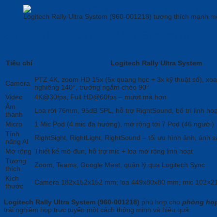
Logitech Rally Ultra System (960-001218) tương thích mạnh mẽ
So Sánh Logitech Rally Ultra System (960-00
Tiêu chí
Logitech Rally Ultra System
PTZ 4K, zoom HD 15x (5x quang học + 3x kỹ thuật số), xo
Camera
nghiêng 140°, trường ngắm chéo 90°
Video
4K@30fps, Full HD@60fps – mượt mà hơn
Âm
Loa rời 76mm, 95dB SPL, hỗ trợ RightSound, bố trí linh hoạ
thanh
Micro
1 Mic Pod (4 mic đa hướng), mở rộng tới 7 Pod (46 người)
Tính
RightSight, RightLight, RightSound – tối ưu hình ảnh, ánh 
năng AI
Mở rộng
Thiết kế mô-đun, hỗ trợ mic + loa mở rộng linh hoạt
Tương
Zoom, Teams, Google Meet, quản lý qua Logitech Sync
thích
Kích
Camera 182x152x152 mm; loa 449x80x80 mm; mic 102×
thước
Logitech Rally Ultra System (960-001218)
phù hợp cho
phòng họp
trải nghiệm họp trực tuyến một cách thông minh và hiệu quả.