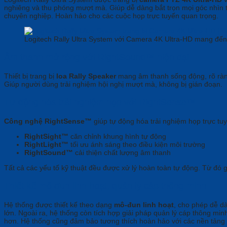
nghiêng và thu phóng mượt mà. Giúp dễ dàng bắt trọn mọi góc nhìn
chuyên nghiệp. Hoàn hảo cho các cuộc họp trực tuyến quan trọng.
Logitech Rally Ultra System với Camera 4K Ultra-HD mang đến 
Âm thanh mở rộng với RightSound™ hiện đại
Thiết bị trang bị
loa Rally Speaker
mang âm thanh sống động, rõ ràn
Giúp người dùng trải nghiệm hội nghị mượt mà, không bị gián đoạn.
Tự động hóa trải nghiệm họp với RightSense™
Công nghệ RightSense™
giúp tự động hóa trải nghiệm họp trực tu
RightSight™
căn chỉnh khung hình tự động
RightLight™
tối ưu ánh sáng theo điều kiện môi trường
RightSound™
cải thiện chất lượng âm thanh
Tất cả các yếu tố kỹ thuật đều được xử lý hoàn toàn tự động. Từ đó g
Thiết kế mô-đun linh hoạt, quản lý cáp thông minh
Hệ thống được thiết kế theo dạng
mô-đun linh hoạt
, cho phép dễ d
lớn. Ngoài ra, hệ thống còn tích hợp giải pháp quản lý cáp thông min
hơn. Hệ thống cũng đảm bảo tương thích hoàn hảo với các nền tảng