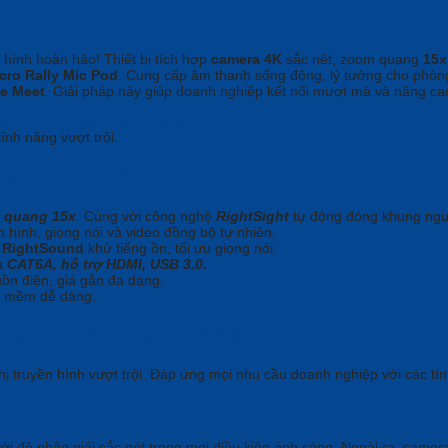
gì?
 hình hoàn hảo! Thiết bị tích hợp
camera 4K
sắc nét, zoom quang
15x
cro Rally Mic Pod
. Cung cấp âm thanh sống động, lý tưởng cho phòn
e Meet
. Giải pháp này giúp doanh nghiệp kết nối mượt mà và nâng cao
ính năng vượt trội.
 (960-001218)
m quang 15x
.
Cùng với công nghệ
RightSight
tự động đóng khung ngư
 hình, giọng nói và video đồng bộ tự nhiên.
 RightSound
khử tiếng ồn, tối ưu giọng nói.
ua
CAT6A, hỗ trợ HDMI, USB 3.0.
uồn điện, giá gắn đa dạng.
ần mềm dễ dàng.
ltra System (960-001218)
ị truyền hình vượt trội. Đáp ứng mọi nhu cầu doanh nghiệp với các tín
ới độ phân giải sắc nét trong mọi điều kiện ánh sáng. Ngoài ra, camera