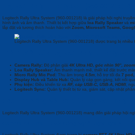
Logitech Rally Ultra System (960-001218) là 
Logitech Rally Ultra System (960-001218) là giải pháp hội nghị truyền
hình ảnh và âm thanh. Thiết bị kết hợp giữa
loa Rally Speaker
và
mi
lắp đặt và tương thích hoàn hảo với
Zoom, Microsoft Teams, Googl
Logitech Rally Ultra System (960-001218) được trang bị nhiều t
Thành phần của Logitech Rally Ultra System
Camera Rally:
Độ phân giải
4K Ultra HD, góc nhìn 90°, zoo
Loa Rally Speaker:
Âm thanh mạnh mẽ, thiết kế đặt trước màn
Micro Rally Mic Pod:
Thu âm trong
4.5m
, hỗ trợ tối đa
7 pod,
Display Hub và Table Hub:
Quản lý cáp gọn gàng, kết nối q
Phụ kiện:
Điều khiển từ xa
RF, cáp USB-C, USB-A, HDMI
, ng
Logitech Sync:
Quản lý thiết bị từ xa, giám sát, cập nhật ph
Các Tính Năng Nổi Bật Của Logitech Rally U
Logitech Rally Ultra System (960-001218) mang đến giải pháp hội ngh
Camera 4K Ultra-HD với Công Nghệ RightLight™
Logitech Rally Ultra System được trang bị
camera PTZ 4K Ultra-HD
v