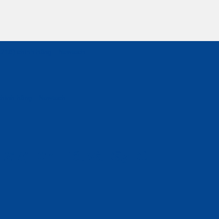
1218): Chi Tiết Và Đầy Đủ