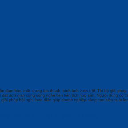
n đảm bảo chất lượng âm thanh, hình ảnh vượt trội. Thì bộ giải pháp h
ài đặt đơn giản cùng công nghệ tiên tiến tích hợp sẵn. Người dùng có 
à giải pháp hội nghị toàn diện giúp doanh nghiệp nâng cao hiệu suất làm
lly Bar Mini + Tap IP (991-000388)