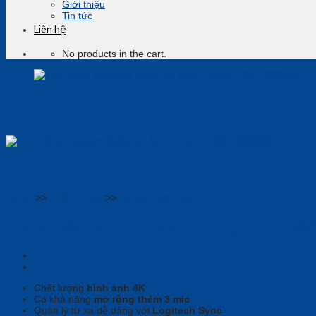
Giới thiệu
Tin tức
Liên hệ
No products in the cart.
Home
>>
Thiết bị họp
>>
Camera tích hợp
Rally Bar Mini + Tap IP Logitech (99
Chất lượng
hình ảnh 4K
Có khả năng
mở rộng thêm 3 mic
Quản lý từ xa dễ dàng với
Logitech Sync