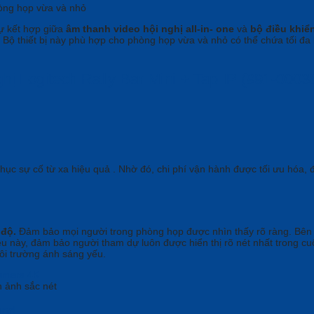
hòng họp vừa và nhỏ
sự kết hợp giữa
âm thanh video hội nghị all-in- one
và
bộ điều khiể
. Bộ thiết bị này phù hợp cho phòng họp vừa và nhỏ có thể chứa tối đa
ị Logitech Rally Bar Mini + Tap IP (991-0003
ục sự cố từ xa hiệu quả . Nhờ đó, chi phí vận hành được tối ưu hóa, 
 độ.
Đảm bảo mọi người trong phòng họp được nhìn thấy rõ ràng. Bên 
u này, đảm bảo người tham dự luôn được hiển thị rõ nét nhất trong cu
ôi trường ánh sáng yếu.
h ảnh sắc nét
und