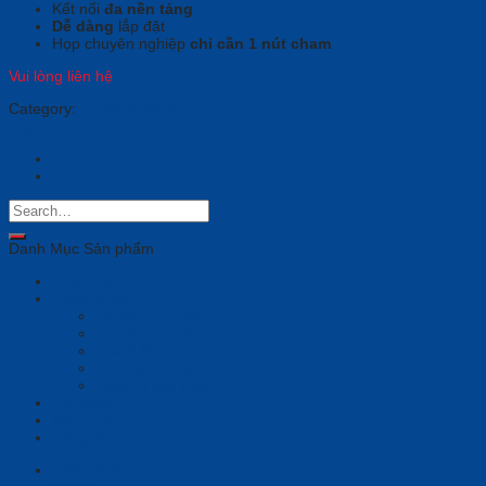
Kết nối
đa nền tảng
Dễ dàng
lắp đặt
Họp chuyên nghiệp
chỉ cần 1 nút cham
Vui lòng liên hệ
Category:
Camera tích hợp
Logitech
Danh Mục Sản phẩm
Phần mềm
Thiết bị họp
Camera tích hợp
Camera Tracking
Loa & Mic
Chia sẻ không dây
Quản lý tập trung
Tai nghe
Màn hình
Tổng đài
Description