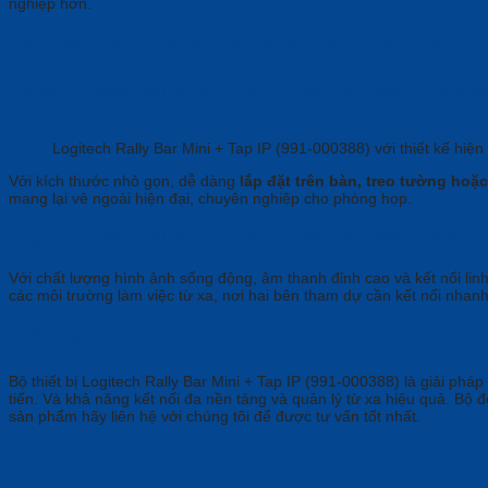
nghiệp hơn.
Tại Sao Nên Chọn
Logitech Rally Bar Mini +
Logitech Rally Bar Mini + Tap IP (991-000388):
Thiết k
Logitech Rally Bar Mini + Tap IP (991-000388) với thiết kế hiện
Với kích thước nhỏ gọn, dễ dàng
lắp đặt trên bàn, treo tường hoặc
mang lại vẻ ngoài hiện đại, chuyên nghiệp cho phòng họp.
Logitech Rally Bar Mini + Tap IP (991-000388):
Nâng ca
Với chất lượng hình ảnh sống động, âm thanh đỉnh cao và kết nối lin
các môi trường làm việc từ xa, nơi hai bên tham dự cần kết nối nhan
Kết luận
Bộ thiết bị Logitech Rally Bar Mini + Tap IP (991-000388) là giải ph
tiến. Và khả năng kết nối đa nền tảng và quản lý từ xa hiệu quả. Bộ 
sản phẩm hãy liên hệ với chúng tôi để được tư vấn tốt nhất.
Brand