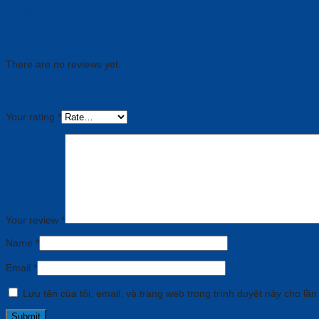
Logitech
Reviews
There are no reviews yet.
Be the first to review “Rally Bar Mini + Tap IP Logi
Your rating
*
Your review
*
Name
*
Email
*
Lưu tên của tôi, email, và trang web trong trình duyệt này cho lần 