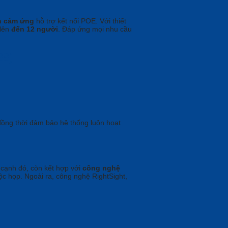
n cảm ứng
hỗ trợ kết nối POE. Với thiết
 lên
đến 12 người
. Đáp ứng mọi nhu cầu
88)
đồng thời đảm bảo hệ thống luôn hoạt
cạnh đó, còn kết hợp với
công nghệ
ộc họp. Ngoài ra, công nghệ RightSight,