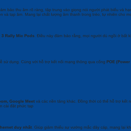
Đảm bảo thu âm rõ ràng, tập trung vào giọng nói người phát biểu và h
ền và tạp âm. Mang lại chất lượng âm thanh trong trẻo, tự nhiên cho m
m
3 Rally Mic Pods
. Điều này đảm bảo rằng, mọi người dù ngồi ở bất kì
 dễ sử dụng. Cùng với hỗ trợ kết nối mạng thông qua cổng
POE (Power 
oom, Google Meet
và các nền tảng khác. Đồng thời có thể hỗ trợ kết 
ần cài đặt phức tạp
hernet duy nhất
. Giúp giảm thiểu sự vướng mắc dây cáp, mang lại 