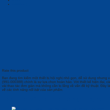
Brand
Reviews (0)
Rate this product
Bạn đang tìm kiếm một thiết bị hội nghị nhỏ gọn, dễ sử dụng nhưng vẫ
(991-000388) chính là sự lựa chọn hoàn hảo. Với thiết kế hiện đại, c
vài thao tác đơn giản mà không cần lo lắng về vấn đề kỹ thuật. Đây l
về các tính năng nổi bật của sản phẩm.
Tổng Quan Về Giải Pháp Hội Nghị Logitech Ra