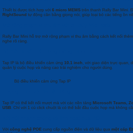
Thiết bị được tích hợp với
6 micro MEMS
trên thanh Rally Bar Mini. 
RightSound
tự động cân bằng giọng nói, giúp loại bỏ các tiếng ồn n
Mở rộng phạm vi thu âm với 3 Rally Mic Pods
Rally Bar Mini hỗ trợ mở rộng phạm vi thu âm bằng cách kết nối thê
nghe rõ ràng.
Bộ điều khiển cảm ứng thông minh Tap IP
Tap IP là bộ điều khiển cảm ứng
10.1 inch
, với giao diện trực quan,
quản lý cuộc họp và nâng cao trải nghiệm cho người dùng.
Bộ điều khiển cảm ứng Tap IP
Tương thích với đa nền tảng
Tap IP có thể kết nối mượt mà với các nền tảng
Microsoft Teams, Z
USB
. Chỉ với 1 cú click chuột là có thể bắt đầu cuộc họp mà không c
Kết nối nhanh chóng và linh hoạt qua POE
Với
công nghệ POE
cung cấp nguồn điện và dữ liệu qua
một cáp Et