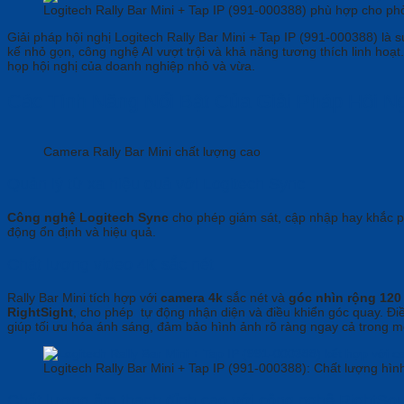
Logitech Rally Bar Mini + Tap IP (991-000388) phù hợp cho p
Giải pháp hội nghị Logitech Rally Bar Mini + Tap IP (991-000388) là 
kế nhỏ gọn, công nghệ AI vượt trội và khả năng tương thích linh hoạt
họp hội nghị của doanh nghiệp nhỏ và vừa.
Các Tính Năng Nổi Bật Của Giải Pháp Hội Ngh
Camera Rally Bar Mini chất lượng cao
Quản lý từ xa hiệu quả với Logitech Sync
Công nghệ Logitech Sync
cho phép giám sát, cập nhập hay khắc ph
động ổn định và hiệu quả.
Chất lượng video 4K sắc nét
Rally Bar Mini tích hợp với
camera 4k
sắc nét và
góc nhìn rộng 120
RightSight
, cho phép tự động nhận diện và điều khiển góc quay. Điề
giúp tối ưu hóa ánh sáng, đảm bảo hình ảnh rõ ràng ngay cả trong m
Logitech Rally Bar Mini + Tap IP (991-000388): Chất lượng hìn
Chất lượng âm thanh đỉnh cao với công nghệ RightSo