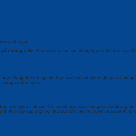
 Tap IP (991-000388)
?
ế nhỏ gọn và hiện đại
 đại và nhỏ gọn
 gắn trên giá đỡ
. Phù hợp cho cho các phòng họp từ nhỏ đến vừa. Đồn
o hiệu suất họp trực tuyến
h hoạt. Mang đến trải nghiệm họp trực tuyến chuyên nghiệp và hiệu quả
h chóng và liền mạch.
áp họp trực tuyến đỉnh cao. Với sự kết hợp hoàn hảo giữa chất lượng hì
đôi thiết bị này đáp ứng mọi nhu cầu làm việc trực tuyến của doanh ng