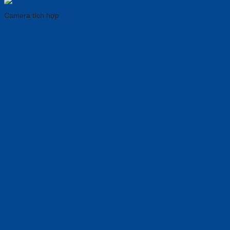
Camera tích hợp
Rally Bar Mini + Tap IP Logitech (991-000388): Giá Tốt Nhất