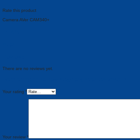
Rate this product
Camera AVer CAM340+
Brand
Aver
Reviews
There are no reviews yet.
Be the first to review “Camera AVer CAM340+”
Your rating
*
Your review
*