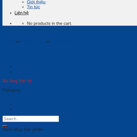
Giới thiệu
Tin tức
Liên hệ
No products in the cart.
Home
>>
Thiết bị họp
>>
Camera tích hợp
Camera AVer CAM340+
Vui lòng liên hệ
Category:
Camera tích hợp
Aver
Danh Mục Sản phẩm