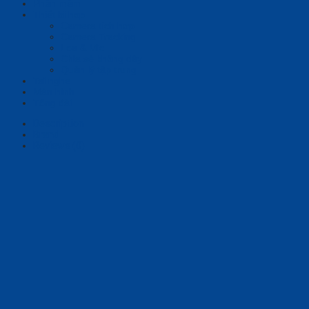
Phần mềm
Thiết bị họp
Camera tích hợp
Camera Tracking
Loa & Mic
Chia sẻ không dây
Quản lý tập trung
Tai nghe
Màn hình
Tổng đài
Description
Brand
Reviews (0)