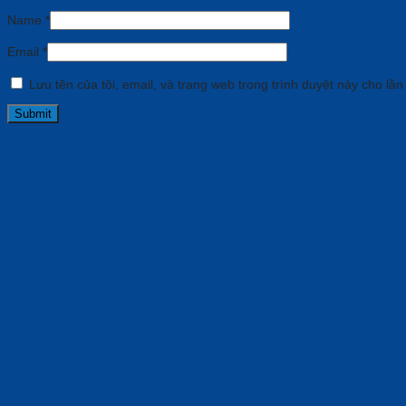
Name
*
Email
*
Lưu tên của tôi, email, và trang web trong trình duyệt này cho lần 
Related products