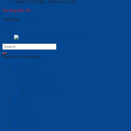
Hàng chính hãng, chất lượng cao
Vui lòng liên hệ
Category:
Loa & Mic
Jabra
Danh Mục Sản phẩm
Phần mềm
Thiết bị họp
Camera tích hợp
Camera Tracking
Loa & Mic
Chia sẻ không dây
Quản lý tập trung
Tai nghe
Màn hình
Tổng đài
Description
Brand
Reviews (0)