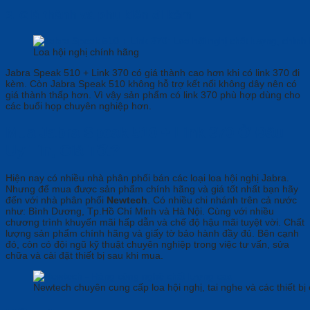
3. Giá thành và phụ kiện đi kèm
Loa hội nghị chính hãng
Jabra Speak 510 + Link 370 có giá thành cao hơn khi có link 370 đi
kèm. Còn Jabra Speak 510 không hỗ trợ kết nối không dây nên có
giá thành thấp hơn. Vì vậy sản phẩm có link 370 phù hợp dùng cho
các buổi họp chuyên nghiệp hơn.
Mua Jabra Speak 510 + Link 370 Ở Đâu
Uy Tín, Giá Tốt?
Hiện nay có nhiều nhà phân phối bán các loại loa hội nghị Jabra.
Nhưng để mua được sản phẩm chính hãng và giá tốt nhất bạn hãy
đến với nhà phân phối
Newtech
. Có nhiều chi nhánh trên cả nước
như: Bình Dương, Tp.Hồ Chí Minh và Hà Nội. Cùng với nhiều
chương trình khuyến mãi hấp dẫn và chế độ hậu mãi tuyệt vời. Chất
lượng sản phẩm chính hãng và giấy tờ bảo hành đầy đủ. Bên cạnh
đó, còn có đội ngũ kỹ thuật chuyên nghiệp trong việc tư vấn, sửa
chữa và cài đặt thiết bị sau khi mua.
Newtech chuyên cung cấp loa hội nghị, tai nghe và các thiết b