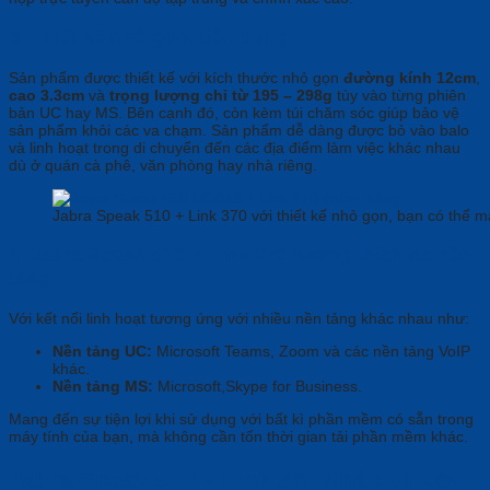
3. Thiết kế nhỏ gọn, tiện dụng
Sản phẩm được thiết kế với kích thước nhỏ gọn
đường kính 12cm
,
cao 3.3cm
và
trọng lượng chỉ từ 195 – 298g
tùy vào từng phiên
bản UC hay MS. Bên cạnh đó, còn kèm túi chăm sóc giúp bảo vệ
sản phẩm khỏi các va chạm. Sản phẩm dễ dàng được bỏ vào balo
và linh hoạt trong di chuyển đến các địa điểm làm việc khác nhau
dù ở quán cà phê, văn phòng hay nhà riêng.
Jabra Speak 510 + Link 370 với thiết kế nhỏ gọn, bạn có thể m
4. Jabra Speak 510 + Link 370 tương thích đa nền
tảng
Với kết nối linh hoạt tương ứng với nhiều nền tảng khác nhau như:
Nền tảng UC:
Microsoft Teams, Zoom và các nền tảng VoIP
khác.
Nền tảng MS:
Microsoft,Skype for Business.
Mang đến sự tiện lợi khi sử dụng với bất kì phần mềm có sẵn trong
máy tính của bạn, mà không cần tốn thời gian tải phần mềm khác.
Jabra Speak 510 + Link 370 Khác Gì Với