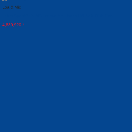
Loa & Mic
Jabra Speak2 55 MS Teams: Âm Thanh Hội Nghị Đỉnh Cao
4,830,920
₫