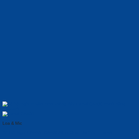
Loa & Mic
Bộ Hội Nghị LINKVIL CA400 All-In-One, 𝐆i𝐚́ 𝐓ố𝐭 – Fanvil