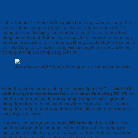
1. Kết nối không dây với Link 370
Jabra Speak 510 + Link 370 là phiên bản nâng cấp của sản phẩm
cũ với kết nối không dây vượt trội. Sự kết hợp với Bluetooth 4.2
mang đến chất lượng kết nối mạnh mẽ, ổn định và phạm vi hoạt
động lên tới 30 mét. Kết nối loa với các thiết bị như điện thoại, máy
tính bàn một cách nhanh chóng mà không cần đến bất kỳ thiết bị hỗ
trợ nào. Nó giúp ích rất lớn trong việc di chuyển tới một vị trí khác
trong quá trình cuộc họp đang diễn ra.
Jabra Speak 510 + Link 370 với phạm vi kết nối lên tới 30m.
2. Chất lượng âm thanh vượt trội
Điểm thu hút các doanh nghiệp của Jabra Speak 510 + Link 370 là
chất lượng âm thanh hoàn hảo
. Với
micro đa hướng 360 độ
, có
thể thu âm từ mọi góc độ trong phòng. Giọng nói của người sử
dụng được truyền tải một cách chuyên nghiệp và chi tiết, dù bạn
đang đứng ở vị trí nào trong phòng. Đó là điểm cộng lớn trong các
cuộc họp trực tuyến.
Ngoài ra, còn sử dụng công nghệ
HD Voice
kết hợp với loa. Giúp
âm thanh được phát không bị nhiễm tạp âm và tiếng vọng giúp
giọng nói tự nhiên, trong trẻo. Là lựa chọn hoàn hảo cho các cuộc
họp trực tuyến cần độ tập trung và chính xác cao.