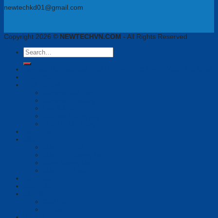
newtechkd01@gmail.com
Copyright 2026 ©
NEWTECHVN.COM
- All Rights Reserved
Search
for:
Newtech Chuyên Gia Thiết Bị Họp Trực Tuyến, VoiIP, Tai Nghe
Phần mềm
Thiết bị họp
Camera tích hợp
Camera Tracking
Loa & Mic
Chia sẻ không dây
Quản lý tập trung
Tai nghe
Màn hình
Màn hình hiển thị
Màn hình tương tác
Bảng tương tác
Màn hình Led
Tổng đài
Giải pháp
Bài viết
Giới thiệu
Tin tức
Liên hệ