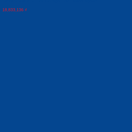
Jabra Speak 810: Loa Hội Nghị Cho Doanh Nghiệp
18,833,136
₫