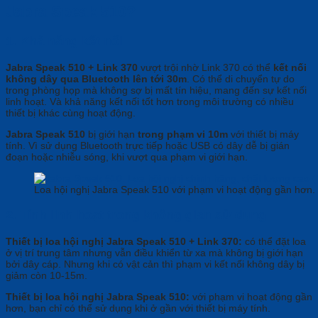
Jabra Speak 510?
1. Khả năng kết nối
Jabra Speak 510 + Link 370
vượt trội nhờ Link 370 có thể
kết nối
không dây qua Bluetooth lên tới 30m
. Có thể di chuyển tự do
trong phòng họp mà không sợ bị mất tín hiệu, mang đến sự kết nối
linh hoạt. Và khả năng kết nối tốt hơn trong môi trường có nhiều
thiết bị khác cùng hoạt động.
Jabra Speak 510
bị giới hạn
trong phạm vi 10m
với thiết bị máy
tính. Vì sử dụng Bluetooth trực tiếp hoặc USB có dây dễ bị gián
đoạn hoặc nhiễu sóng, khi vượt qua phạm vi giới hạn.
Loa hội nghị Jabra Speak 510 với phạm vi hoạt động gần hơn.
2. Tính linh hoạt trong không gian sử dụng
Thiết bị loa hội nghị Jabra Speak 510 + Link 370:
có thể đặt loa
ở vị trí trung tâm nhưng vẫn điều khiển từ xa mà không bị giới hạn
bởi dây cáp. Nhưng khi có vật cản thì phạm vi kết nối không dây bị
giảm còn 10-15m.
Thiết bị loa hội nghị Jabra Speak 510:
với phạm vi hoạt động gần
hơn, bạn chỉ có thể sử dụng khi ở gần với thiết bị máy tính.