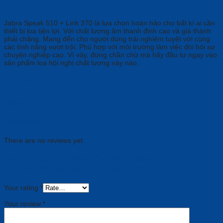
Kết luận
Jabra Speak 510 + Link 370 là lựa chọn hoàn hảo cho bất kì ai cần
thiết bị loa tiện lợi. Với chất lượng âm thanh đỉnh cao và giá thành
phải chăng. Mang đến cho người dùng trải nghiệm tuyệt vời cùng
các tính năng vượt trội. Phù hợp với môi trường làm việc đòi hỏi sự
chuyên nghiệp cao. Vì vậy, đừng chần chừ mà hãy đầu tư ngay vào
sản phẩm loa hội nghị chất lượng này nào.
Brand
Jabra
Reviews
There are no reviews yet.
Be the first to review “Jabra Speak 510 + Link 370:
Kết Nối Không Dây, Họp Mọi Nơi”
Your rating
*
Your review
*