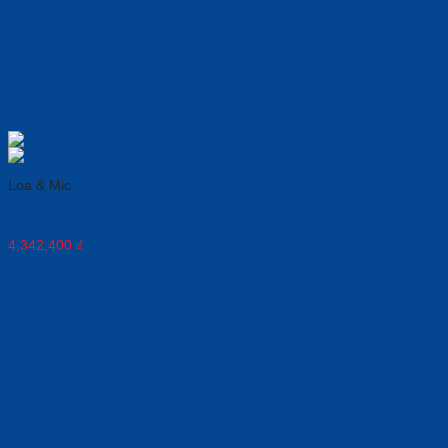
Loa & Mic
Jabra Speak2 40 UC/MS: Nâng Tầm Chất Lượng Cuộc Họp
4,342,400
₫