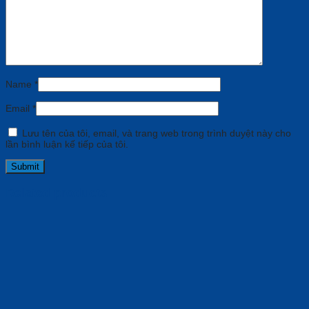
Name
*
Email
*
Lưu tên của tôi, email, và trang web trong trình duyệt này cho
lần bình luận kế tiếp của tôi.
Related products