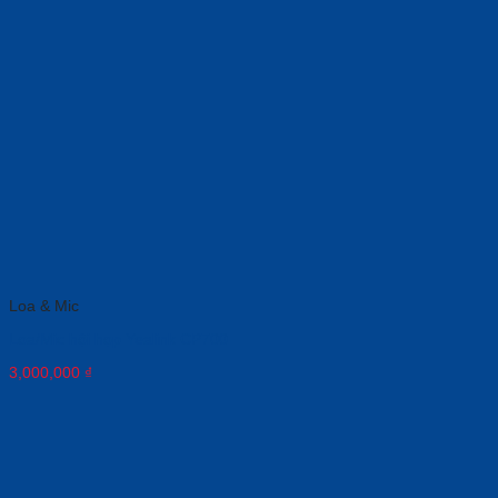
Loa & Mic
Loa/Mic hội họp Yealink CP700
3,000,000
₫