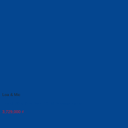
Loa & Mic
Loa di động Poly Sync 10 -M Speakerphone
3,729,000
₫