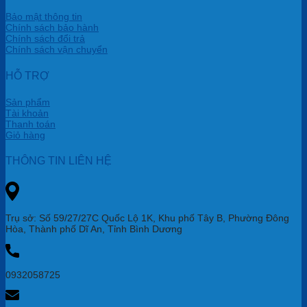
Bảo mật thông tin
Chính sách bảo hành
Chính sách đổi trả
Chính sách vận chuyển
HỖ TRỢ
Sản phẩm
Tài khoản
Thanh toán
Giỏ hàng
THÔNG TIN LIÊN HỆ
Trụ sở: Số 59/27/27C Quốc Lộ 1K, Khu phố Tây B, Phường Đông
Hòa, Thành phố Dĩ An, Tỉnh Bình Dương
0932058725