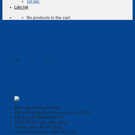
Tin tức
Liên hệ
No products in the cart.
Home
>>
Thiết bị họp
>>
Loa & Mic
Jabra Speak 510 + Link 370: Kết
Nối Không Dây, Họp Mọi Nơi
Micro đa hướng 360 độ
Kết nối không dây linh hoạt với Link 370
Kết hợp với Bluetooth 4.2
Thiết kế nhỏ gọn, tiện dụng
Tương thích đa nền tảng
Loa kết hợp công nghệ HD Voice