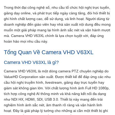
Trong thời đại công nghệ số, nhu cầu tổ chức hội nghị trực tuyến,
giảng dạy online, và phát trực tiếp ngày càng tăng, đòi hỏi thiết bị
ghi hình chất lượng cao, dễ sử dụng, và linh hoạt. Người dùng từ
doanh nghiệp đến giáo viên hay nhà sản xuất nội dung đều mong
muốn một giải pháp mang lại hình ảnh sắc nét và vận hành mượt
mà. Camera VHD V63XL chính là lựa chọn tuyệt vời, đáp ứng
hoàn hảo mọi nhu cầu này.
Tổng Quan Về Camera VHD V63XL
Camera VHD V63XL là gì?
Camera VHD V63XL là một dòng camera PTZ chuyên nghiệp do
ValueHD Corporation sản xuất. Được thiết kế để đáp ứng các nhu
cầu hội nghị truyền hình, livestream, giảng dạy trực tuyến hay
giám sát không gian lớn. Với chất lượng hình ảnh Full HD 1080p,
tích hợp công nghệ AI thông minh và khả năng kết nối đa dạng
như NDI HX, HDMI, SDI, USB 3.0. Thiết bị này mang đến trải
nghiệm hình ảnh sắc nét, âm thanh rõ ràng và vận hành linh
hoạt. Đây là giải pháp lý tưởng cho những ai cần một thiết bị ghi