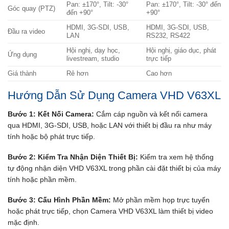
Pan: ±170°, Tilt: -30°
Pan: ±170°, Tilt: -30° đến
Góc quay (PTZ)
đến +90°
+90°
HDMI, 3G-SDI, USB,
HDMI, 3G-SDI, USB,
Đầu ra video
LAN
RS232, RS422
Hội nghị, dạy học,
Hội nghị, giáo dục, phát
Ứng dụng
livestream, studio
trực tiếp
Giá thành
Rẻ hơn
Cao hơn
Hướng Dẫn Sử Dụng Camera VHD V63XL
Bước 1: Kết Nối Camera:
Cắm cáp nguồn và kết nối camera
qua HDMI, 3G-SDI, USB, hoặc LAN với thiết bị đầu ra như máy
tính hoặc bộ phát trực tiếp.
Bước 2: Kiểm Tra Nhận Diện Thiết Bị:
Kiểm tra xem hệ thống
tự động nhận diện VHD V63XL trong phần cài đặt thiết bị của máy
tính hoặc phần mềm.
Bước 3: Cấu Hình Phần Mềm:
Mở phần mềm họp trực tuyến
hoặc phát trực tiếp, chọn Camera VHD V63XL làm thiết bị video
mặc định.