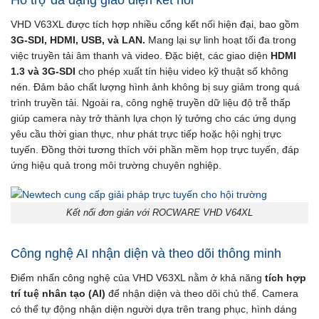
VHD V63XL được tích hợp nhiều cổng kết nối hiện đại, bao gồm
3G-SDI, HDMI, USB, và LAN.
Mang lại sự linh hoạt tối đa trong
việc truyền tải âm thanh và video. Đặc biệt, các giao diện
HDMI
1.3 và 3G-SDI
cho phép xuất tín hiệu video kỹ thuật số không
nén. Đảm bảo chất lượng hình ảnh không bị suy giảm trong quá
trình truyền tải. Ngoài ra, công nghệ truyền dữ liệu độ trễ thấp
giúp camera này trở thành lựa chọn lý tưởng cho các ứng dụng
yêu cầu thời gian thực, như phát trực tiếp hoặc hội nghị trực
tuyến. Đồng thời tương thích với phần mềm họp trực tuyến, đáp
ứng hiệu quả trong môi trường chuyên nghiệp.
Kết nối đơn giản với ROCWARE VHD V64XL
Công nghệ AI nhận diện và theo dõi thông minh
Điểm nhấn công nghệ của VHD V63XL nằm ở khả năng
tích hợp
trí tuệ nhân tạo (AI)
để nhận diện và theo dõi chủ thể. Camera
có thể tự động nhận diện người dựa trên trang phục, hình dáng