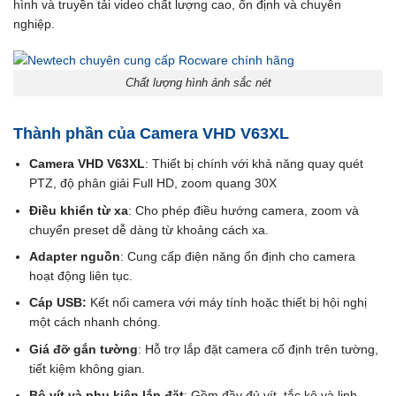
hình và truyền tải video chất lượng cao, ổn định và chuyên
nghiệp.
Chất lượng hình ảnh sắc nét
Thành phần của Camera VHD V63XL
Camera VHD V63XL
: Thiết bị chính với khả năng quay quét
PTZ, độ phân giải Full HD, zoom quang 30X
Điều khiển từ xa
: Cho phép điều hướng camera, zoom và
chuyển preset dễ dàng từ khoảng cách xa.
Adapter nguồn
: Cung cấp điện năng ổn định cho camera
hoạt động liên tục.
Cáp USB:
Kết nối camera với máy tính hoặc thiết bị hội nghị
một cách nhanh chóng.
Giá đỡ gắn tường
: Hỗ trợ lắp đặt camera cố định trên tường,
tiết kiệm không gian.
Bộ vít và phụ kiện lắp đặt
: Gồm đầy đủ vít, tắc kê và linh