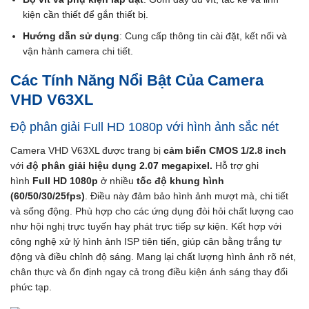
kiện cần thiết để gắn thiết bị.
Hướng dẫn sử dụng
: Cung cấp thông tin cài đặt, kết nối và
vận hành camera chi tiết.
Các Tính Năng Nổi Bật Của Camera
VHD V63XL
Độ phân giải Full HD 1080p với hình ảnh sắc nét
Camera VHD V63XL được trang bị
cảm biến CMOS 1/2.8 inch
với
độ phân giải hiệu dụng 2.07 megapixel.
Hỗ trợ ghi
hình
Full HD 1080p
ở nhiều
tốc độ khung hình
(60/50/30/25fps)
. Điều này đảm bảo hình ảnh mượt mà, chi tiết
và sống động. Phù hợp cho các ứng dụng đòi hỏi chất lượng cao
như hội nghị trực tuyến hay phát trực tiếp sự kiện. Kết hợp với
công nghệ xử lý hình ảnh ISP tiên tiến, giúp cân bằng trắng tự
động và điều chỉnh độ sáng. Mang lại chất lượng hình ảnh rõ nét,
chân thực và ổn định ngay cả trong điều kiện ánh sáng thay đổi
phức tạp.