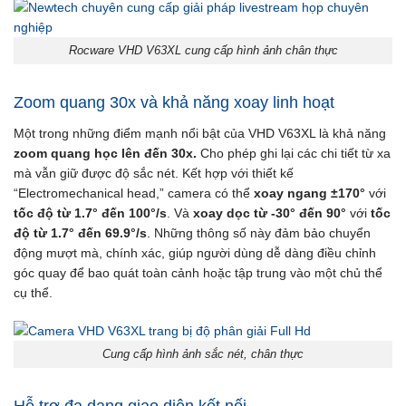
Rocware VHD V63XL cung cấp hình ảnh chân thực
Zoom quang 30x và khả năng xoay linh hoạt
Một trong những điểm mạnh nổi bật của VHD V63XL là khả năng
zoom quang học lên đến 30x.
Cho phép ghi lại các chi tiết từ xa
mà vẫn giữ được độ sắc nét. Kết hợp với thiết kế
“Electromechanical head,” camera có thể
xoay ngang ±170°
với
tốc độ từ 1.7° đến 100°/s
. Và
xoay dọc từ -30° đến 90°
với
tốc
độ từ 1.7° đến 69.9°/s
. Những thông số này đảm bảo chuyển
động mượt mà, chính xác, giúp người dùng dễ dàng điều chỉnh
góc quay để bao quát toàn cảnh hoặc tập trung vào một chủ thể
cụ thể.
Cung cấp hình ảnh sắc nét, chân thực
Hỗ trợ đa dạng giao diện kết nối