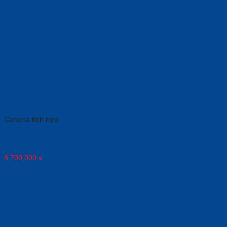
Camera tích hợp
Webcam truyền hình Logitech BRIO ULTRA HD PRO BUSINESS
WEBCAM-N/A-USB-N/A-WW 960-001105
8,700,000
₫