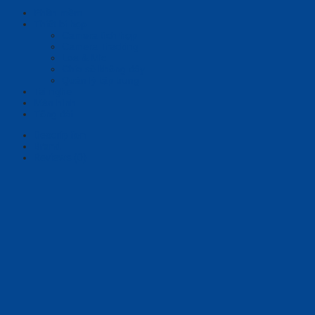
Phần mềm
Thiết bị họp
Camera tích hợp
Camera Tracking
Loa & Mic
Chia sẻ không dây
Quản lý tập trung
Tai nghe
Màn hình
Tổng đài
Description
Brand
Reviews (0)