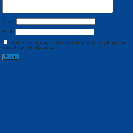
Name
*
Email
*
Lưu tên của tôi, email, và trang web trong trình duyệt này cho
lần bình luận kế tiếp của tôi.
Related products