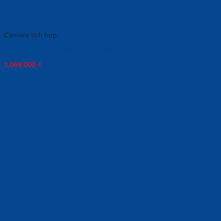
Camera tích hợp
Camera họp trực tuyến Poly Studio P5
3,069,000
₫