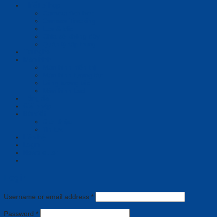
Thiết bị họp
Camera tích hợp
Camera Tracking
Loa & Mic
Chia sẻ không dây
Quản lý tập trung
Tai nghe
Màn hình
Màn hình hiển thị
Màn hình tương tác
Bảng tương tác
Màn hình Led
Tổng đài
Giải pháp
Bài viết
Giới thiệu
Tin tức
Liên hệ
Login
Newsletter
Login
Username or email address
*
Password
*