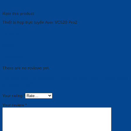
Rate this product
Thiết bị họp trực tuyến Aver VC520 Pro2
Brand
Aver
Reviews
There are no reviews yet.
Be the first to review “Thiết bị họp trực tuyến Aver
VC520 Pro2”
Your rating
*
Your review
*