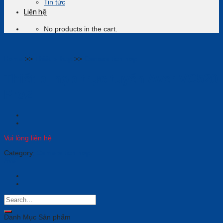
Tin tức
Liên hệ
No products in the cart.
Home
>>
Thiết bị họp
>>
Camera tích hợp
Thiết bị họp trực tuyến Aver VC520
Pro2
Vui lòng liên hệ
Category:
Camera tích hợp
Aver
Danh Mục Sản phẩm