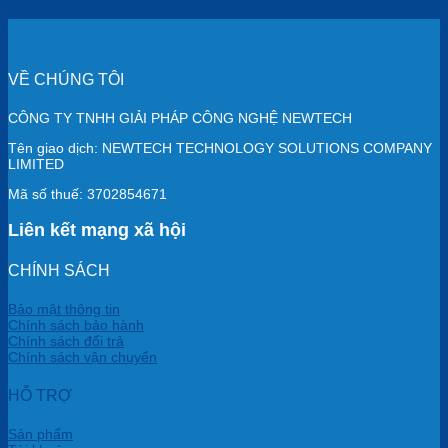
VỀ CHÚNG TÔI
CÔNG TY TNHH GIẢI PHÁP CÔNG NGHỆ NEWTECH
Tên giao dịch: NEWTECH TECHNOLOGY SOLUTIONS COMPANY
LIMITED
Mã số thuế: 3702854671
Liên kết mạng xã hội
CHÍNH SÁCH
Bảo mật thông tin
Chính sách bảo hành
Chính sách đổi trả
Chính sách vận chuyển
HỖ TRỢ
Sản phẩm