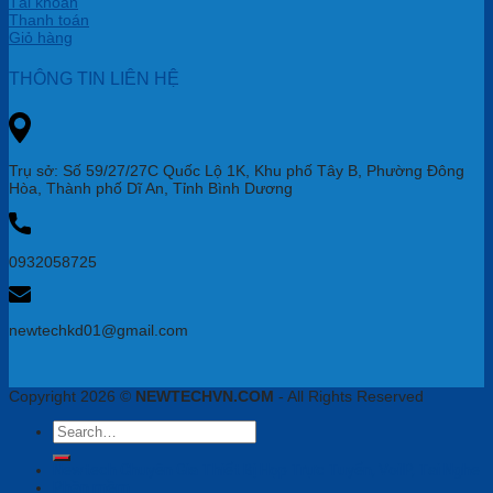
Tài khoản
Thanh toán
Giỏ hàng
THÔNG TIN LIÊN HỆ
Trụ sở: Số 59/27/27C Quốc Lộ 1K, Khu phố Tây B, Phường Đông
Hòa, Thành phố Dĩ An, Tỉnh Bình Dương
0932058725
newtechkd01@gmail.com
Copyright 2026 ©
NEWTECHVN.COM
- All Rights Reserved
Search
for:
Newtech Chuyên Gia Thiết Bị Họp Trực Tuyến, VoiIP, Tai Nghe
Phần mềm