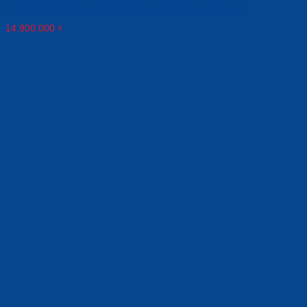
Camera hội nghị truyền hình Jabra PanaCast 8100-119
14,900,000
₫