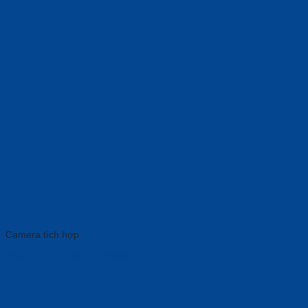
Camera tích hợp
Video Bar PTZ AVER VB350