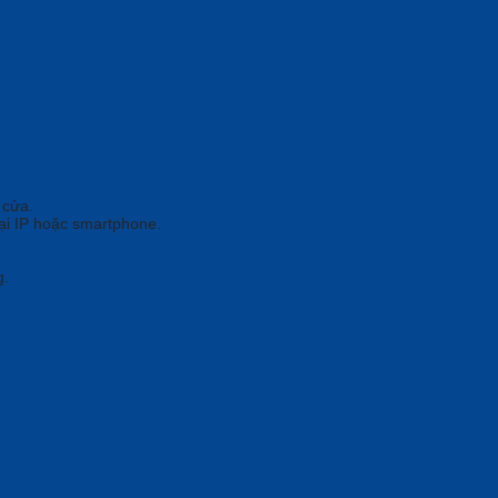
 cửa.
oại IP hoặc smartphone.
g.