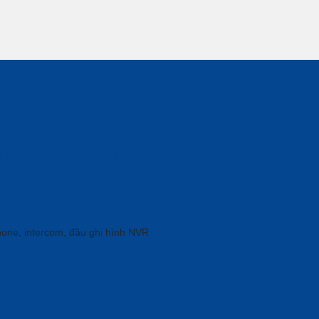
stream GDS3712
phone, intercom, đầu ghi hình NVR