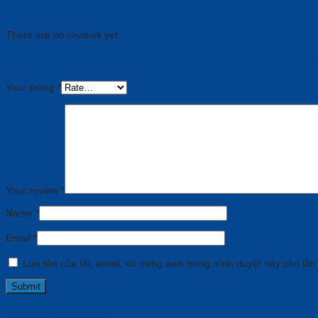
Reviews
There are no reviews yet.
Be the first to review “Thiết Bị Video Door Syste
Your rating
*
Your review
*
Name
*
Email
*
Lưu tên của tôi, email, và trang web trong trình duyệt này cho lần 
Related products