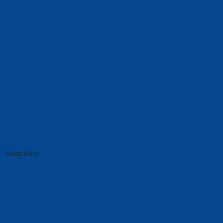
Video Door
Thiết Bị Video Door System Grandstream GDS3702