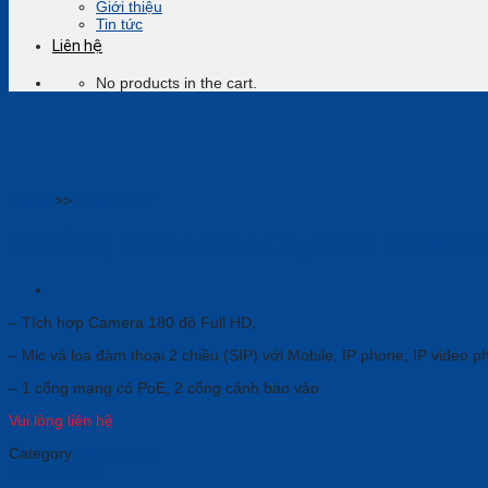
Giới thiệu
Tin tức
Liên hệ
No products in the cart.
Home
>>
Video Door
Thiết Bị Video Door System Grand
– Tích hợp Camera 180 độ Full HD,
– Mic và loa đàm thoại 2 chiều (SIP) với Mobile, IP phone, IP video 
– 1 cổng mạng có PoE, 2 cổng cảnh báo vào
Vui lòng liên hệ
Category:
Video Door
Grandstream