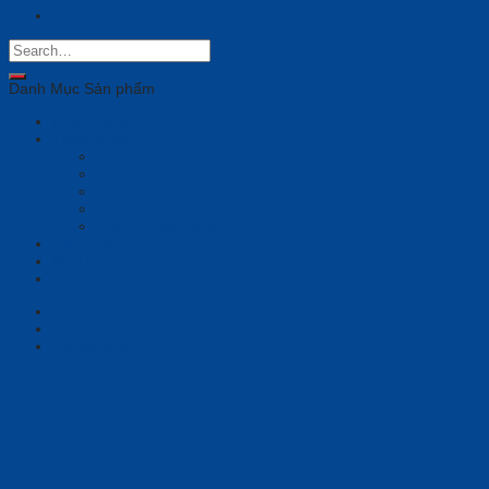
Danh Mục Sản phẩm
Phần mềm
Thiết bị họp
Camera tích hợp
Camera Tracking
Loa & Mic
Chia sẻ không dây
Quản lý tập trung
Tai nghe
Màn hình
Tổng đài
Description
Brand
Reviews (0)