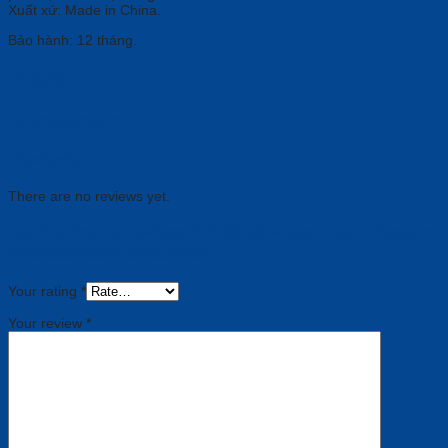
Xuất xứ: Made in China.
Bảo hành: 12 tháng.
Brand
Grandstream
Reviews
There are no reviews yet.
Be the first to review “Thiết Bị Video Door System
Grandstream GDS3710”
Your rating
*
Your review
*