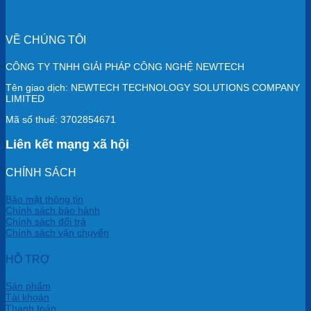
VỀ CHÚNG TÔI
CÔNG TY TNHH GIẢI PHÁP CÔNG NGHỆ NEWTECH
Tên giao dịch: NEWTECH TECHNOLOGY SOLUTIONS COMPANY
LIMITED
Mã số thuế: 3702854671
Liên kết mạng xã hội
CHÍNH SÁCH
Bảo mật thông tin
Chính sách bảo hành
Chính sách đổi trả
Chính sách vận chuyển
HỖ TRỢ
Sản phẩm
Tài khoản
Thanh toán