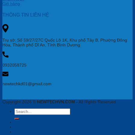
Giỏ hàng
THÔNG TIN LIÊN HỆ
Trụ sở: Số 59/27/27C Quốc Lộ 1K, Khu phố Tây B, Phường Đông
Hòa, Thành phố Dĩ An, Tỉnh Bình Dương
0932058725
newtechkd01@gmail.com
Copyright 2026 ©
NEWTECHVN.COM
- All Rights Reserved
Search
for:
Newtech Chuyên Gia Thiết Bị Họp Trực Tuyến, VoiIP, Tai Nghe
Phần mềm
Thiết bị họp