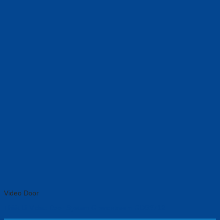
Video Door
Thiết Bị Video Door System Grandstream GDS3712