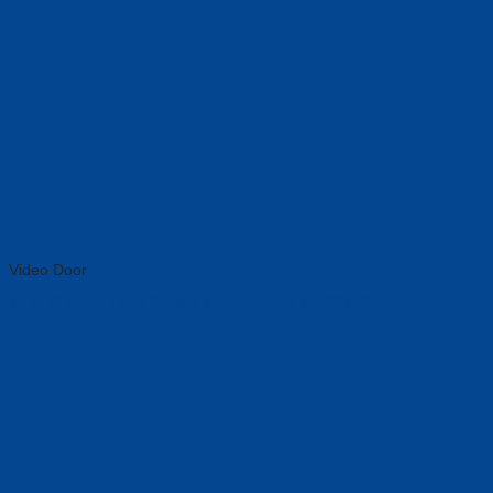
Video Door
Thiết Bị Video Door System Grandstream GDS3702