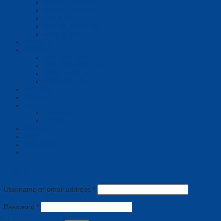
Camera tích hợp
Camera Tracking
Loa & Mic
Chia sẻ không dây
Quản lý tập trung
Tai nghe
Màn hình
Màn hình hiển thị
Màn hình tương tác
Bảng tương tác
Màn hình Led
Tổng đài
Giải pháp
Bài viết
Giới thiệu
Tin tức
Liên hệ
Login
Newsletter
Login
Username or email address
*
Password
*