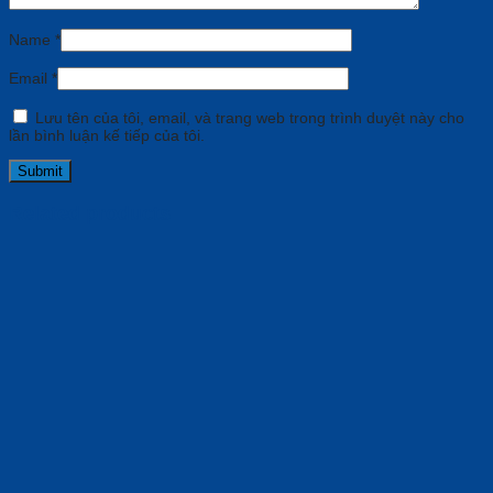
Name
*
Email
*
Lưu tên của tôi, email, và trang web trong trình duyệt này cho
lần bình luận kế tiếp của tôi.
Related products