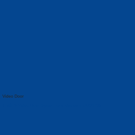
Video Door
Thiết Bị Video Door System Grandstream GDS3705