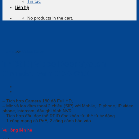
Tin tức
Liên hệ
No products in the cart.
Home
>>
Video Door
Thiết Bị Video Door System
Grandstream GDS3710
– Tích hợp Camera 180 độ Full HD,
– Mic và loa đàm thoại 2 chiều (SIP) với Mobile, IP phone, IP video
phone, intercom, đầu ghi hình NVR
– Tích hợp đầu đọc thể RFID đọc khóa từ, thẻ từ tự động
– 1 cổng mạng có PoE, 2 cổng cảnh báo vào
Vui lòng liên hệ