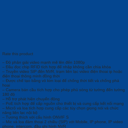
Rate this product
– Độ phân giải video mạnh mẽ lên đến 1080p
– Đầu đọc chip RFID tích hợp để nhập không cần chìa khóa
– Truyền video SIP đến NVR, trạm liên lạc video điện thoai ip hoặc
điện thoại thông minh đồng thời
– Được chế tạo bằng vỏ kim loại để chống thời tiết và chống phá
hoại
– Camera bán cầu tích hợp cho phép phủ sóng từ tường đến tường
180 độ
– Hỗ trợ phát hiện chuyển động
– PoE tích hợp để cấp nguồn cho thiết bị và cung cấp kết nối mạng
– Micrô và loa tích hợp cung cấp các tùy chọn giọng nói và chức
năng liên lạc nội bộ
– Tương thích với cấu hình ONVIF S
– Mic và loa đàm thoại 2 chiều (SIP) với Mobile, IP phone, IP video
phone, intercom, đầu ghi hình NVR