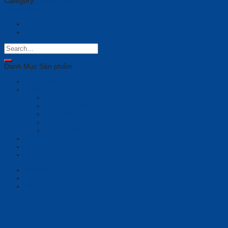
Category:
Video Door
Grandstream
Danh Mục Sản phẩm
Phần mềm
Thiết bị họp
Camera tích hợp
Camera Tracking
Loa & Mic
Chia sẻ không dây
Quản lý tập trung
Tai nghe
Màn hình
Tổng đài
Description
Brand
Reviews (0)