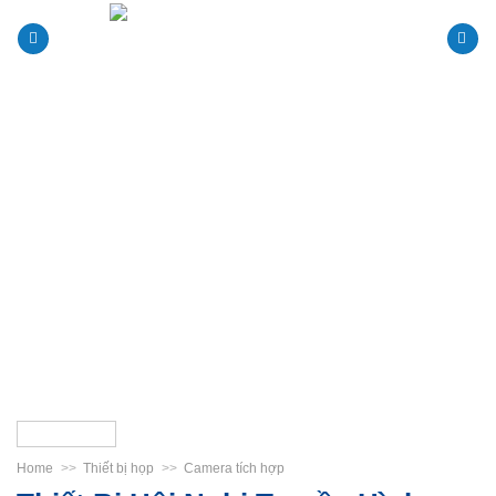
Skip
to
content
Home
>>
Thiết bị họp
>>
Camera tích hợp