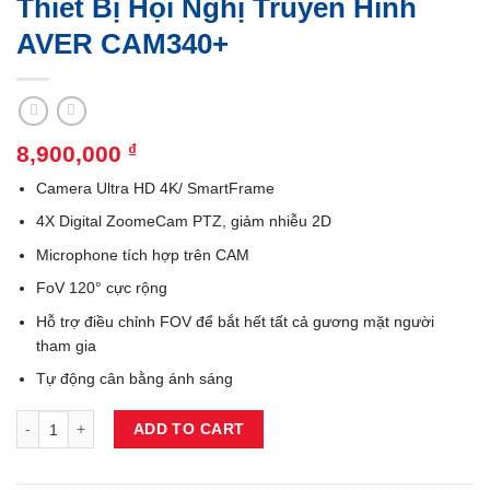
Thiết Bị Hội Nghị Truyền Hình
AVER CAM340+
8,900,000
₫
Camera Ultra HD 4K/ SmartFrame
4X Digital ZoomeCam PTZ, giảm nhiễu 2D
Microphone tích hợp trên CAM
FoV 120° cực rộng
Hỗ trợ điều chỉnh FOV để bắt hết tất cả gương mặt người
tham gia
Tự động cân bằng ánh sáng
Thiết Bị Hội Nghị Truyền Hình AVER CAM340+ quantity
ADD TO CART