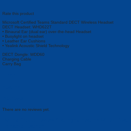
Rate this product
Microsoft Certified Teams Standard DECT Wireless Headset
DECT Headset: WHD622T
• Binaural Ear (dual ear) over-the-head Headset
• Busylight on headset
• Leather Ear Cushions
• Yealink Acoustic Shield Technology
DECT Dongle: WDD60
Charging Cable
Carry Bag
Brand
Yealink
Reviews
There are no reviews yet.
Be the first to review “Tai nghe Yealink WH62 Dual
Portable Teams”