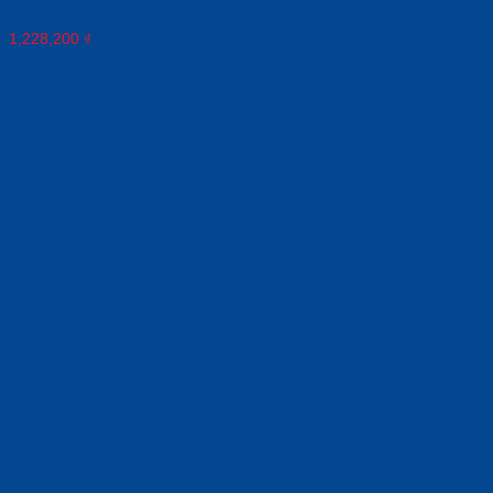
Jabra Evolve 20 UC Mono (USB – A) (4993-829-209)
1,228,200
₫