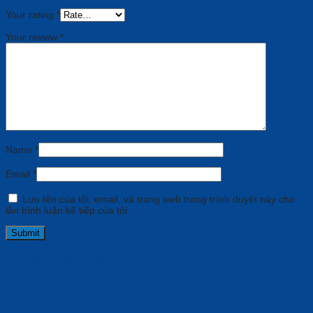
Your rating
*
Your review
*
Name
*
Email
*
Lưu tên của tôi, email, và trang web trong trình duyệt này cho
lần bình luận kế tiếp của tôi.
Related products