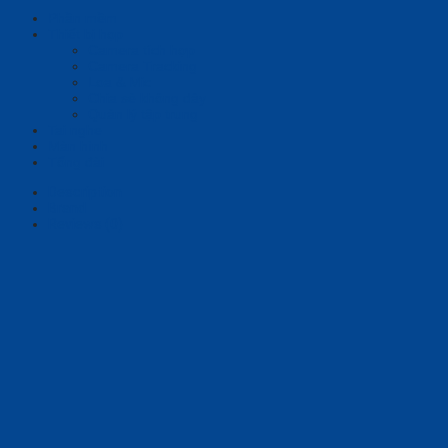
Phần mềm
Thiết bị họp
Camera tích hợp
Camera Tracking
Loa & Mic
Chia sẻ không dây
Quản lý tập trung
Tai nghe
Màn hình
Tổng đài
Description
Brand
Reviews (0)