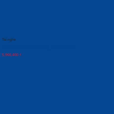
Tai nghe
Jabra Evolve 65e + Link 370_ 6599-623-109
5,966,400
₫