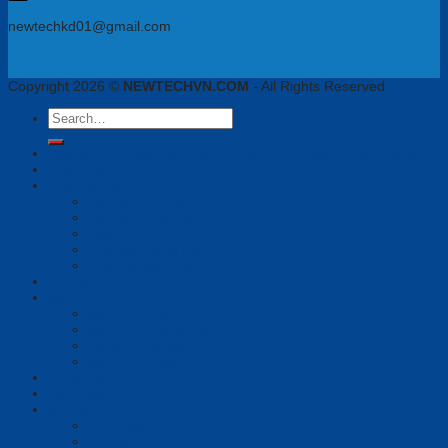
newtechkd01@gmail.com
Copyright 2026 ©
NEWTECHVN.COM
- All Rights Reserved
Search
for:
Newtech Chuyên Gia Thiết Bị Họp Trực Tuyến, VoiIP, Tai Nghe
Phần mềm
Thiết bị họp
Camera tích hợp
Camera Tracking
Loa & Mic
Chia sẻ không dây
Quản lý tập trung
Tai nghe
Màn hình
Màn hình hiển thị
Màn hình tương tác
Bảng tương tác
Màn hình Led
Tổng đài
Giải pháp
Bài viết
Giới thiệu
Tin tức