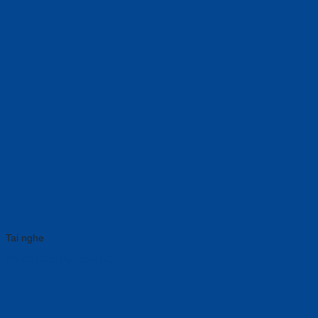
Tai nghe
WH62 Dual Portable UC