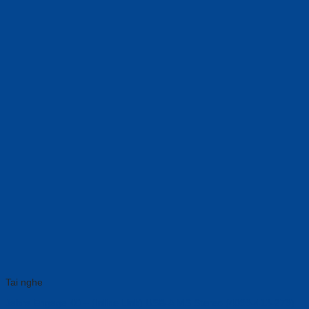
Tai nghe
Jabra Engage 40 – (Inline Link) USB-A MS Stereo (4099-413-279)