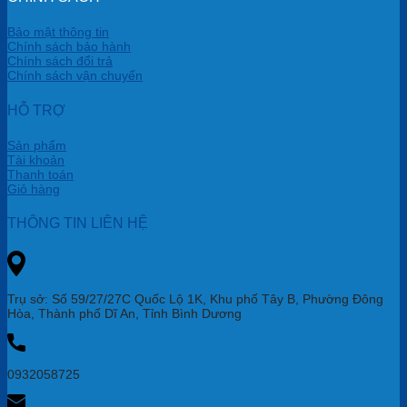
Bảo mật thông tin
Chính sách bảo hành
Chính sách đổi trả
Chính sách vận chuyển
HỖ TRỢ
Sản phẩm
Tài khoản
Thanh toán
Giỏ hàng
THÔNG TIN LIÊN HỆ
Trụ sở: Số 59/27/27C Quốc Lộ 1K, Khu phố Tây B, Phường Đông
Hòa, Thành phố Dĩ An, Tỉnh Bình Dương
0932058725