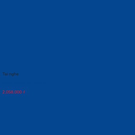
Tai nghe
UH37 Mono UC USB-C
2,058,000
₫