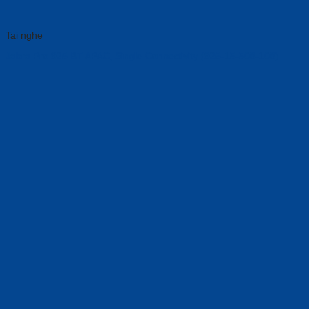
Tai nghe
Jabra Pro 925 BT APAC, Single Connectivity (925-15-508-108)