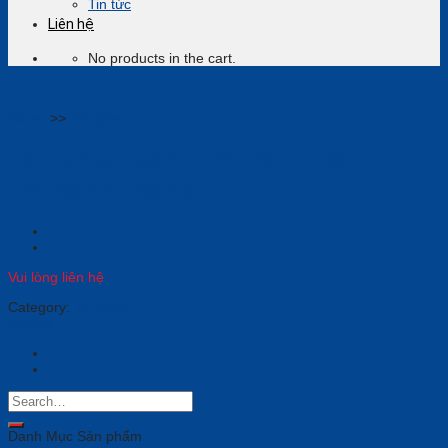
Tin tức
Liên hệ
No products in the cart.
Home
>>
Tai nghe
Tai nghe Yealink WH62 Dual
Portable Teams
Vui lòng liên hệ
Category:
Tai nghe
Yealink
Danh Mục Sản phẩm