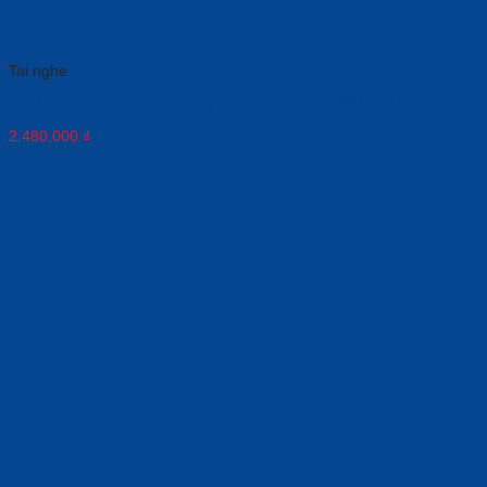
Tai nghe
TAI NGHE Zone Wired có dây (UC version) VC_981-001097
2,480,000
₫