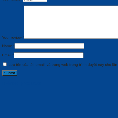
Your review
*
Name
*
Email
*
Lưu tên của tôi, email, và trang web trong trình duyệt này cho lần 
Related products