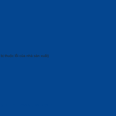
bị thuộc lỗi của nhà sản xuất)
USB – A) (4999-829-209)”