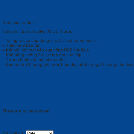
Rate this product
Tai nghe Jabra Evolve 20 UC Stereo
– Tai nghe cao cấp dùng cho Call center và music
– Thiết kế 2 bên tai
– Kết nối nối trực tiếp qua cổng USB chuẩn A
– Khả năng chống ồn, lọc tạp âm cao cấp
– Tương thích với mọi phần mềm
– Bảo hành 24 tháng (đổi mới 1 lần duy nhất trong 24 tháng nếu thiết 
Brand
Jabra
Reviews
There are no reviews yet.
Be the first to review “Jabra Evolve 20 UC Stereo (
Your rating
*