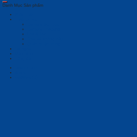
209)
Danh Mục Sản phẩm
quantity
Phần mềm
Thiết bị họp
Camera tích hợp
Camera Tracking
Loa & Mic
Chia sẻ không dây
Quản lý tập trung
Tai nghe
Màn hình
Tổng đài
Description
Brand
Reviews (0)