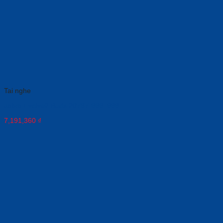
Tai nghe
Jabra Evolve2 Buds 20797-999–999
7,191,360
₫