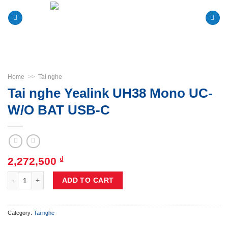
Skip
to
content
Home
>>
Tai nghe
Tai nghe Yealink UH38 Mono UC-
W/O BAT USB-C
2,272,500
₫
Tai nghe Yealink UH38 Mono UC-W/O BAT USB-C quantity
ADD TO CART
Category:
Tai nghe