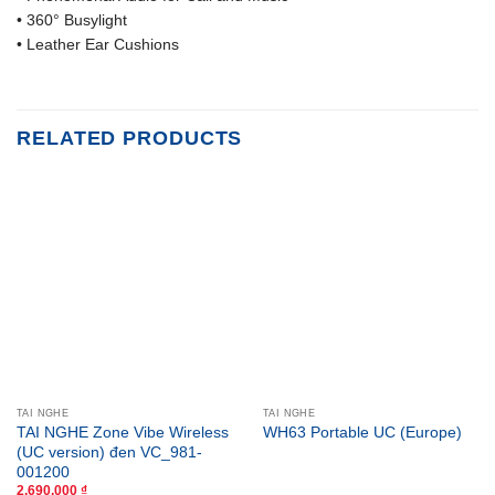
• 360° Busylight
• Leather Ear Cushions
RELATED PRODUCTS
TAI NGHE
TAI NGHE
TAI NGHE Zone Vibe Wireless
WH63 Portable UC (Europe)
(UC version) đen VC_981-
001200
2,690,000
₫