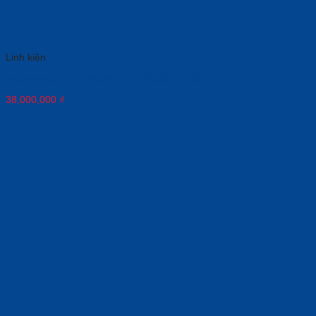
Linh kiện
Module Máy Tính Maxhub E” OPS62Ai7/ OPS72A i7
38,000,000
₫