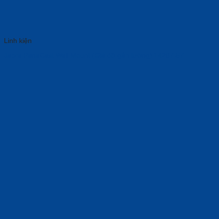
Linh kiện
Jabra PanaCast Wall Mount (Giá đỡ gắn tường) 14207-57