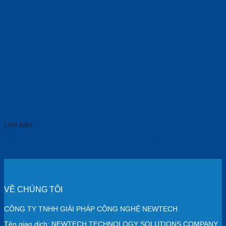
Linh kiện
BỘ CHUYỂN ĐỔI (DOCK) LENOVO ThinkPad Universal USB-C
Dock – 40AY0090AE
VỀ CHÚNG TÔI
CÔNG TY TNHH GIẢI PHÁP CÔNG NGHỆ NEWTECH
Tên giao dịch: NEWTECH TECHNOLOGY SOLUTIONS COMPANY