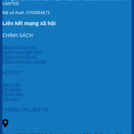
LIMITED
Mã số thuế: 3702854671
Liên kết mạng xã hội
CHÍNH SÁCH
Bảo mật thông tin
Chính sách bảo hành
Chính sách đổi trả
Chính sách vận chuyển
HỖ TRỢ
Sản phẩm
Tài khoản
Thanh toán
Giỏ hàng
THÔNG TIN LIÊN HỆ