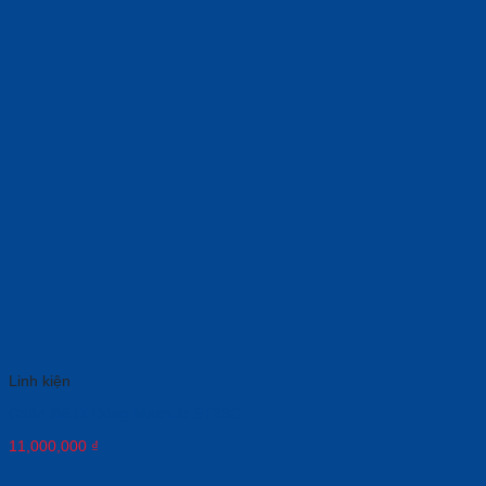
Linh kiện
Chân Đế Di Động Maxhub ST23G
11,000,000
₫