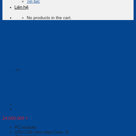
Tin tức
Liên hệ
No products in the cart.
Home
>>
Linh kiện
Module Màn Hình Tương Tác
Maxhub (MT61N-i5/ MT71S-i5)
24,500,000
₫
PC module
CPU:12th Gen Intel Core- i5