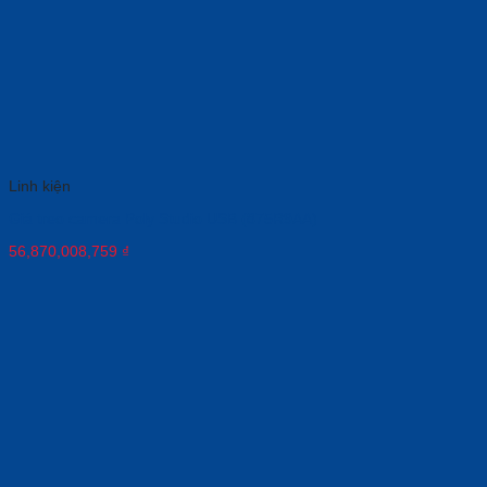
Linh kiện
Giá treo camera Poly Studio USB (875R9AA)
56,870,008,759
₫