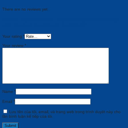
There are no reviews yet.
Be the first to review “Module Màn Hình Tương
Tác Maxhub (MT61N-i5/ MT71S-i5)”
Your rating
*
Your review
*
Name
*
Email
*
Lưu tên của tôi, email, và trang web trong trình duyệt này cho
lần bình luận kế tiếp của tôi.