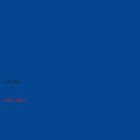
Linh kiện
Module Không Dây Maxhub SI01
2,007,148
₫