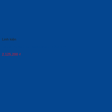
Linh kiện
Jabra Evolve2 75 Deskstand (14207-73)
2,125,200
₫