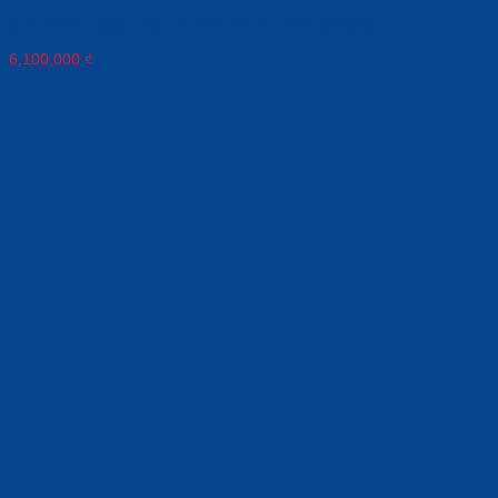
GIÁ TREO LOGITECH TV MOUNT XL (939-001656)
6,100,000
₫