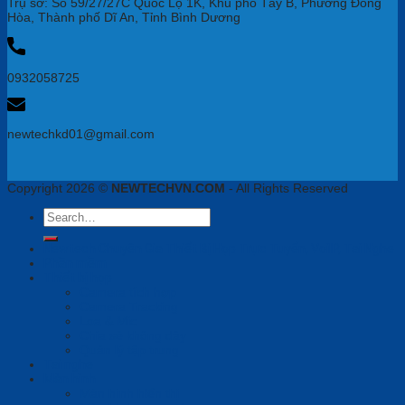
Trụ sở: Số 59/27/27C Quốc Lộ 1K, Khu phố Tây B, Phường Đông
Hòa, Thành phố Dĩ An, Tỉnh Bình Dương
0932058725
newtechkd01@gmail.com
Copyright 2026 ©
NEWTECHVN.COM
- All Rights Reserved
Search
for:
Newtech Chuyên Gia Thiết Bị Họp Trực Tuyến, VoiIP, Tai Nghe
Phần mềm
Thiết bị họp
Camera tích hợp
Camera Tracking
Loa & Mic
Chia sẻ không dây
Quản lý tập trung
Tai nghe
Màn hình
Màn hình hiển thị