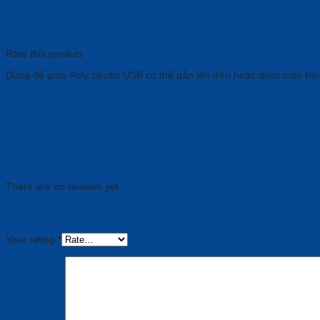
Rate this product
Dùng để giúp Poly Studio USB có thể gắn lên trên hoặc dưới màn hìn
Brand
Poly
Reviews
There are no reviews yet.
Be the first to review “Giá treo camera Poly Studi
Your rating
*