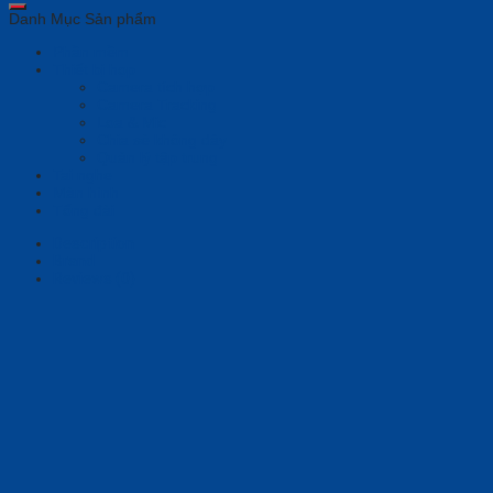
Danh Mục Sản phẩm
Phần mềm
Thiết bị họp
Camera tích hợp
Camera Tracking
Loa & Mic
Chia sẻ không dây
Quản lý tập trung
Tai nghe
Màn hình
Tổng đài
Description
Brand
Reviews (0)