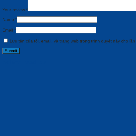
Your review
*
Name
*
Email
*
Lưu tên của tôi, email, và trang web trong trình duyệt này cho lần 
Related products