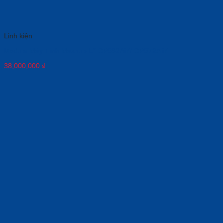
Linh kiện
Module Máy Tính Maxhub E” OPS62Ai7/ OPS72A i7
38,000,000
₫