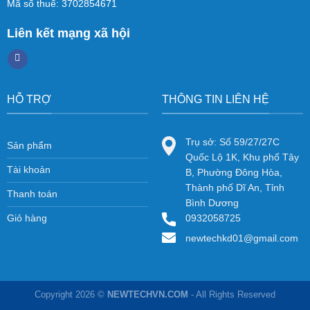
Mã số thuế: 3702854671
Liên kết mạng xã hội
HỖ TRỢ
THÔNG TIN LIÊN HỆ
Trụ sở: Số 59/27/27C
Sản phẩm
Quốc Lộ 1K, Khu phố Tây
Tài khoản
B, Phường Đông Hòa,
Thành phố Dĩ An, Tỉnh
Thanh toán
Bình Dương
Giỏ hàng
0932058725
newtechkd01@gmail.com
Copyright 2026 ©
NEWTECHVN.COM
- All Rights Reserved