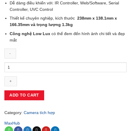
Dễ dàng điều khiển với: IR Controller, Web/Software, Serial
Controller, UVC Control
Thiết kế chuyên nghiệp, kích thước
238mm x 138.1mm x
166.35mm và trọng lượng 1.3kg
Công nghệ Low Lux
có thể đem đến hình ảnh chi tiết và đẹp
mắt
Maxhub
UC
P25:
Camera
PTZ
4K
ADD TO CART
Đỉnh
Cao
Cho
Category:
Camera tích hợp
Họp
MaxHub
Trực
Tuyến