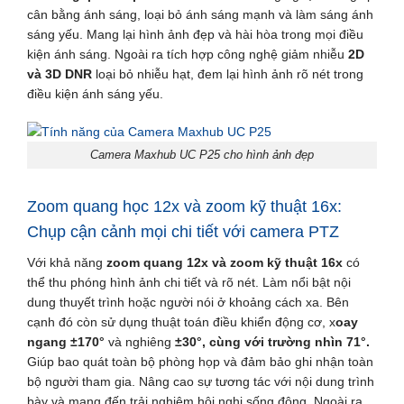
cân bằng ánh sáng, loại bỏ ánh sáng mạnh và làm sáng ánh
sáng yếu. Mang lại hình ảnh đẹp và hài hòa trong mọi điều
kiện ánh sáng. Ngoài ra tích hợp công nghệ giảm nhiễu
2D
và 3D DNR
loại bỏ nhiễu hạt, đem lại hình ảnh rõ nét trong
điều kiện ánh sáng yếu.
Camera Maxhub UC P25 cho hình ảnh đẹp
Zoom quang học 12x và zoom kỹ thuật 16x:
Chụp cận cảnh mọi chi tiết với camera PTZ
Với khả năng
zoom quang 12x và zoom kỹ thuật 16x
có
thể thu phóng hình ảnh chi tiết và rõ nét. Làm nổi bật nội
dung thuyết trình hoặc người nói ở khoảng cách xa. Bên
cạnh đó còn sử dụng thuật toán điều khiển động cơ, x
oay
ngang
±170°
và nghiêng
±30°, cùng với trường nhìn 71°.
Giúp
bao quát toàn bộ phòng họp và đảm bảo ghi nhận toàn
bộ người tham gia. Nâng cao sự tương tác với nội dung trình
bày và mang đến trải nghiệm hội nghị sống động. Ngoài ra