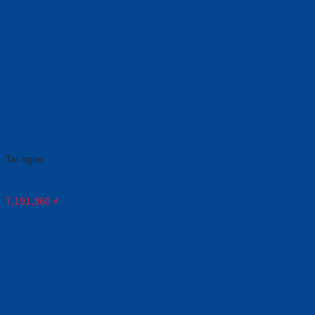
Tai nghe
Jabra Evolve2 Buds 20797-999–999
7,191,360
₫