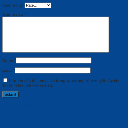
Your rating
*
Your review
*
Name
*
Email
*
Lưu tên của tôi, email, và trang web trong trình duyệt này cho
lần bình luận kế tiếp của tôi.
Related products