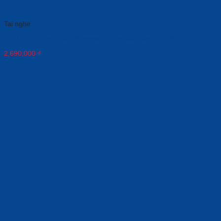
Tai nghe
TAI NGHE Zone Vibe Wireless (UC version) đen VC_981-001200
2,690,000
₫