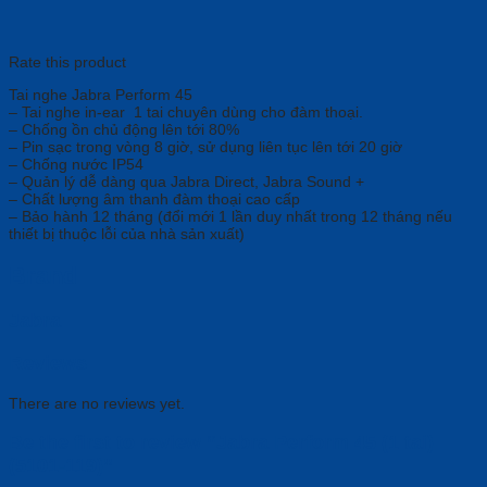
Rate this product
Tai nghe Jabra Perform 45
– Tai nghe in-ear 1 tai chuyên dùng cho đàm thoại.
– Chống ồn chủ động lên tới 80%
– Pin sạc trong vòng 8 giờ, sử dụng liên tục lên tới 20 giờ
– Chống nước IP54
– Quản lý dễ dàng qua Jabra Direct, Jabra Sound +
– Chất lượng âm thanh đàm thoại cao cấp
– Bảo hành 12 tháng (đổi mới 1 lần duy nhất trong 12 tháng nếu
thiết bị thuộc lỗi của nhà sản xuất)
Brand
Jabra
Reviews
There are no reviews yet.
Be the first to review “Jabra Perform 45 (1 tai)
(5101-119)”