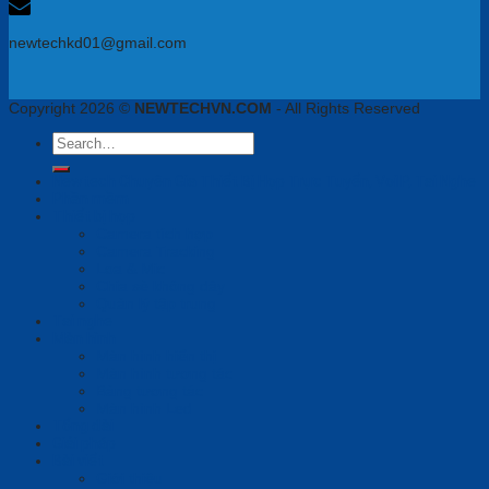
newtechkd01@gmail.com
Copyright 2026 ©
NEWTECHVN.COM
- All Rights Reserved
Search
for:
Newtech Chuyên Gia Thiết Bị Họp Trực Tuyến, VoiIP, Tai Nghe
Phần mềm
Thiết bị họp
Camera tích hợp
Camera Tracking
Loa & Mic
Chia sẻ không dây
Quản lý tập trung
Tai nghe
Màn hình
Màn hình hiển thị
Màn hình tương tác
Bảng tương tác
Màn hình Led
Tổng đài
Giải pháp
Bài viết
Giới thiệu