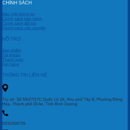
CHÍNH SÁCH
Bảo mật thông tin
Chính sách bảo hành
Chính sách đổi trả
Chính sách vận chuyển
HỖ TRỢ
Sản phẩm
Tài khoản
Thanh toán
Giỏ hàng
THÔNG TIN LIÊN HỆ
Trụ sở: Số 59/27/27C Quốc Lộ 1K, Khu phố Tây B, Phường Đông
Hòa, Thành phố Dĩ An, Tỉnh Bình Dương
0932058725