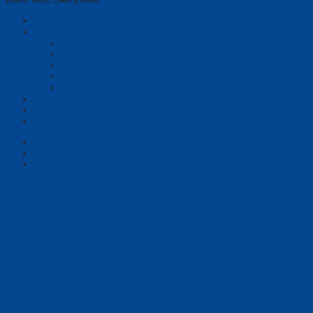
Phần mềm
Thiết bị họp
Camera tích hợp
Camera Tracking
Loa & Mic
Chia sẻ không dây
Quản lý tập trung
Tai nghe
Màn hình
Tổng đài
Description
Brand
Reviews (0)