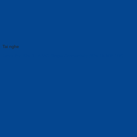
Tai nghe
Jabra Pro 925 BT APAC, Single Connectivity (925-15-508-108)