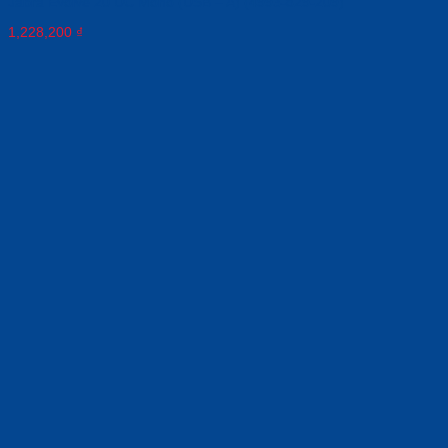
Jabra Evolve 20 UC Mono (USB – A) (4993-829-209)
1,228,200
₫