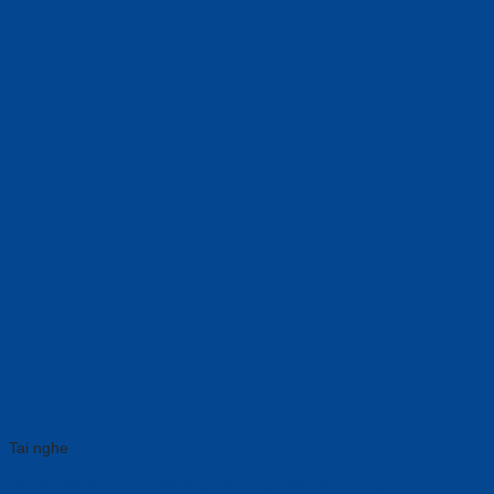
Tai nghe
Jabra Evolve 20 UC Stereo (USB – A) (4999-829-209)