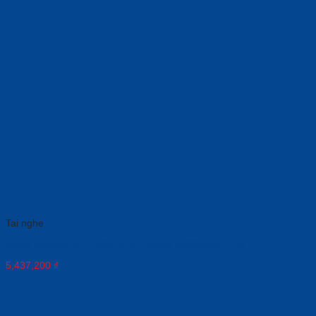
Tai nghe
Jabra Engage 40 – USB-A UC Stereo (4099-410-279)
5,437,200
₫