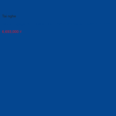
Tai nghe
Jabra Engage 40 – (Inline Link) USB-A MS Stereo (4099-413-279)
6,693,000
₫