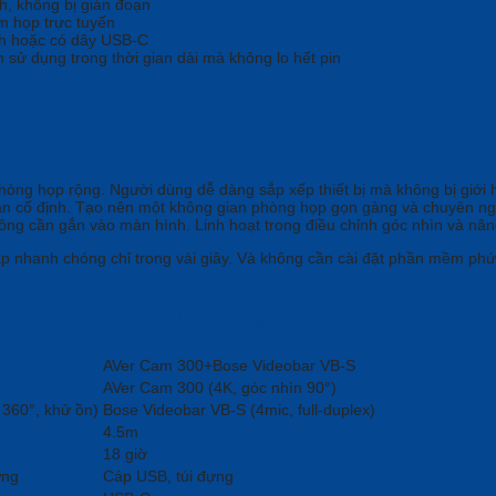
ch, không bị gián đoạn
 họp trực tuyến
th hoặc có dây USB-C
m sử dụng trong thời gian dài mà không lo hết pin
 phòng họp rộng. Người dùng dễ dàng sắp xếp thiết bị mà không bị giới hạ
 bán cố định. Tạo nên một không gian phòng họp gọn gàng và chuyên ng
không cần gắn vào màn hình. Linh hoạt trong điều chỉnh góc nhìn và nâ
ập nhanh chóng chỉ trong vài giây. Và không cần cài đặt phần mềm phức 
 Cam 300+Bose Videobar VB-S
AVer Cam 300+Bose Videobar VB-S
AVer Cam 300 (4K, góc nhìn 90
°
)
 360
°
, khử ồn)
Bose Videobar VB-S (4mic, full-duplex)
4.5m
18 giờ
ựng
Cáp USB, túi đựng