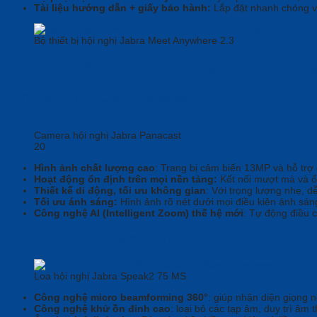
Tài liệu hướng dẫn + giấy bảo hành:
Lắp đặt nhanh chóng v
Bộ thiết bị hội nghị Jabra Meet Anywhere 2.3
Các Tính Năng Nổi Bật Của Jabra Meet Anyw
Camera hội nghị
Jabra Panacast 20
Camera hội nghị Jabra Panacast
20
Hình ảnh chất lượng cao
: Trang bị cảm biến 13MP và hỗ trợ 
Hoạt động ổn định trên mọi nền tảng:
Kết nối mượt mà và ổ
Thiết kế di động, tối ưu không gian
: Với trọng lượng nhẹ, d
Tối ưu ánh sáng:
Hình ảnh rõ nét dưới mọi điều kiện ánh sá
Công nghệ AI (Intelligent Zoom) thế hệ mới
: Tự động điều 
Loa hội nghị
Jabra Speak2 75 MS
Loa hội nghị Jabra Speak2 75 MS
Công nghệ micro beamforming 360
°
: giúp nhận diện giọng n
Công nghệ khử ồn đỉnh cao
: loại bỏ các tạp âm, duy trì âm 