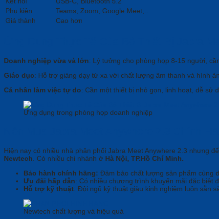
Kết nối
USB-C, Bluetooth 5.2
Phụ kiện
Teams, Zoom, Google Meet,..
Giá thành
Cao hơn
Ứng Dụng Thực Tế Của Bộ Thiết Bị Jabra Me
Doanh nghiệp vừa và lớn
: Lý tưởng cho phòng họp 8-15 người, cần
Giáo dục
: Hỗ trợ giảng dạy từ xa với chất lượng âm thanh và hình ả
Cá nhân làm việc tự do
: Cần một thiết bị nhỏ gọn, linh hoạt, dễ sử 
Ứng dụng trong phòng họp doanh nghiệp
Nên Mua Jabra Meet Anywhere 2.3 Chính H
Hiện nay có nhiều nhà phân phối Jabra Meet Anywhere 2.3 nhưng để 
Newtech
. Có nhiều chi nhánh ở
Hà Nội, TP.Hồ Chí Minh.
Bảo hành chính hãng:
Đảm bảo chất lượng sản phẩm cùng dị
Ưu đãi hấp dẫn
: Có nhiều chương trình khuyến mãi đặc biệt 
Hỗ trợ kỹ thuật
: Đội ngũ kỹ thuật giàu kinh nghiệm luôn sẵn 
Newtech chất lượng và hiệu quả