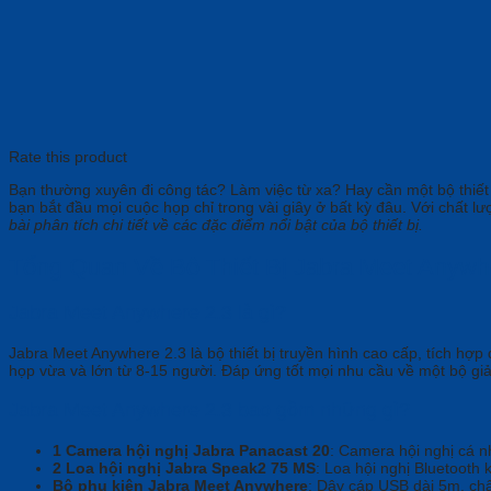
Rate this product
Bạn thường xuyên đi công tác? Làm việc từ xa? Hay cần một bộ thiết 
bạn bắt đầu mọi cuộc họp chỉ trong vài giây ở bất kỳ đâu. Với chất 
bài phân tích chi tiết về các đặc điểm nổi bật của bộ thiết bị.
Tổng Quan Về Bộ Thiết Bị Jabra Meet Anywh
Jabra Meet Anywhere 2.3 là gì?
Jabra Meet Anywhere 2.3 là bộ thiết bị truyền hình cao cấp, tích hợp 
họp vừa và lớn từ 8-15 người. Đáp ứng tốt mọi nhu cầu về một bộ giải
Jabra Meet Anywhere 2.3 bao gồm những gì?
1 Camera hội nghị
Jabra Panacast 20
: Camera hội nghị cá nh
2 Loa hội nghị
Jabra Speak2 75 MS
: Loa hội nghị Bluetooth
Bộ phụ kiện Jabra Meet Anywhere
: Dây cáp USB dài 5m, châ