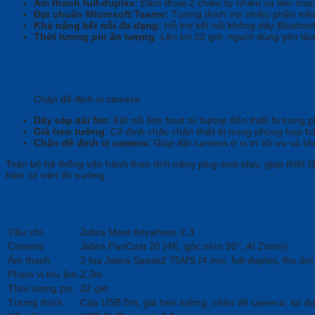
Âm thanh full-duplex
: Đàm thoại 2 chiều tự nhiên và liền mạ
Đạt chuẩn Microsoft Teams:
Tương thích với nhiều phần mềm
Khả năng kết nối đa dạng:
Hỗ trợ kết nối không dây Bluetoo
Thời lượng pin ấn tượng
: Lên tới 32 giờ, người dùng yên tâ
Bộ phụ kiện Jabra Meet Anywhere
Chân đế định vị camera
Dây cáp dài 5m:
Kết nối linh hoạt từ laptop đến thiết bị trong
Giá treo tường
: Cố định chắc chắn thiết bị trong phòng họp
Chân đế định vị camera:
Giúp đặt camera ở vị trí tối ưu và 
Toàn bộ hệ thống vận hành theo tính năng plug-and-play, giúp thiết l
hiện có trên thị trường.
So Sánh Với Sản Phẩm Tương Đương: AVer
Tiêu chí
Jabra Meet Anywhere 2.3
Camera
Jabra PanCast 20 (4K, góc nhìn 90
°
, AI Zoom)
Âm thanh
2 loa Jabra Speak2 75MS (4 mic, full-duplex, thu âm
Phạm vi thu âm
2.3m
Thời lượng pin
32 giờ
Tương thích
Cáp USB 5m, giá treo tường, chân đế camera, túi đ