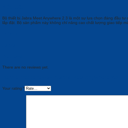
Kết luận
Bộ thiết bị Jabra Meet Anywhere 2.3 là một sự lựa chọn đáng đầu tư 
lắp đặt. Bộ sản phẩm này không chỉ nâng cao chất lượng giao tiếp mà
Brand
Jabra
Reviews
There are no reviews yet.
Be the first to review “Jabra Meet Anywhere 2.3: T
Your rating
*