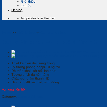
Giới thiệu
Tin tức
Liên hệ
No products in the cart.
Home
>>
Thiết bị họp
>>
Camera tích hợp
Jabra Meet Anywhere 2.3: Trọn Gói
Thiết kế hiện đại, sang trọng
Lý tưởng phòng hopj8-10 người
Dễ triển khai, kết nối linh hoạt
Tương thích đa nền tảng
Chất lượng âm thanh HD
Hình ảnh 4K sắc nét, sinh động
Vui lòng liên hệ
Category:
Camera tích hợp
Jabra