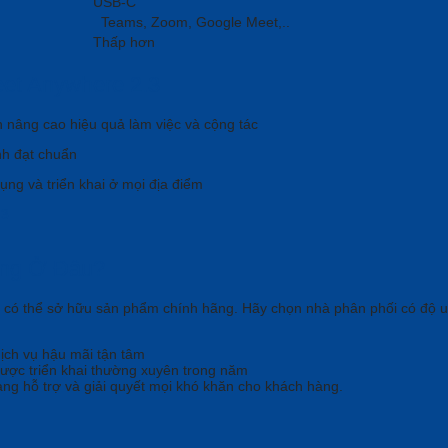
USB-C
Teams, Zoom, Google Meet,..
Thấp hơn
et Anywhere 2.3
 nâng cao hiệu quả làm việc và cộng tác
nh đạt chuẩn
dụng và triển khai ở mọi địa điểm
ãng Ở Đâu?
có thể sở hữu sản phẩm chính hãng. Hãy chọn nhà phân phối có độ uy 
ch vụ hậu mãi tận tâm
được triển khai thường xuyên trong năm
sàng hỗ trợ và giải quyết mọi khó khăn cho khách hàng.