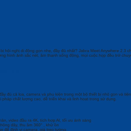
bị hội nghị di động gọn nhẹ, đầy đủ nhất? Jabra Meet Anywhere 2.3 ch
lượng hình ảnh sắc nét, âm thanh sống động, mọi cuộc họp đều trở chu
ere 2.3
đầy đủ cả loa, camera và phụ kiện trong một bộ thiết bị nhỏ gọn và tiệ
 pháp chất lượng cao, dễ triển khai và linh hoạt trong sử dụng.
ân, video đầu ra 4K, tích hợp AI, tối ưu ánh sáng
 không dây, thu âm 360
°
, khử ồn
n đế định vị camera, giá treo tường