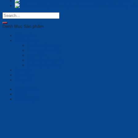
Danh Mục Sản phẩm
Phần mềm
Thiết bị họp
Camera tích hợp
Camera Tracking
Loa & Mic
Chia sẻ không dây
Quản lý tập trung
Tai nghe
Màn hình
Tổng đài
Description
Brand
Reviews (0)