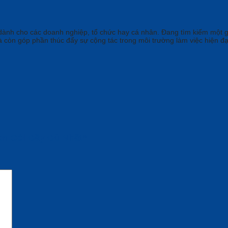
dành cho các doanh nghiệp, tổ chức hay cá nhân. Đang tìm kiếm một gi
 còn góp phần thúc đẩy sự cộng tác trong môi trường làm việc hiện đạ
rọn Gói Đầy Đủ Nhất”