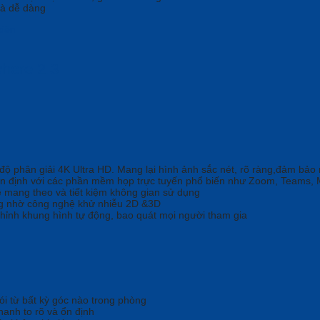
à dễ dàng
here 2.3
độ phân giải 4K Ultra HD. Mang lại hình ảnh sắc nét, rõ ràng,đảm bảo
n định với các phần mềm họp trực tuyến phổ biến như Zoom, Teams, Mi
ễ mang theo và tiết kiệm không gian sử dụng
ng nhờ công nghệ khử nhiễu 2D &3D
chỉnh khung hình tự động, bao quát mọi người tham gia
ói từ bất kỳ góc nào trong phòng
thanh to rõ và ổn định