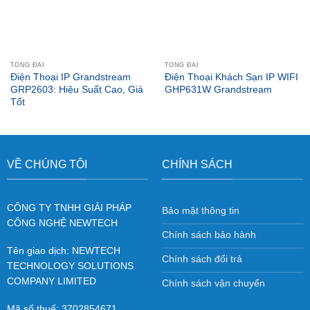
TỔNG ĐÀI
TỔNG ĐÀI
Điện Thoại IP Grandstream
Điện Thoại Khách Sạn IP WIFI
GRP2603: Hiệu Suất Cao, Giá
GHP631W Grandstream
Tốt
VỀ CHÚNG TÔI
CHÍNH SÁCH
CÔNG TY TNHH GIẢI PHÁP
Bảo mật thông tin
CÔNG NGHỆ NEWTECH
Chính sách bảo hành
Tên giao dịch: NEWTECH
Chính sách đổi trả
TECHNOLOGY SOLUTIONS
COMPANY LIMITED
Chính sách vận chuyển
Mã số thuế: 3702854671