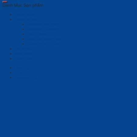
Danh Mục Sản phẩm
Phần mềm
Thiết bị họp
Camera tích hợp
Camera Tracking
Loa & Mic
Chia sẻ không dây
Quản lý tập trung
Tai nghe
Màn hình
Tổng đài
Description
Brand
Reviews (0)