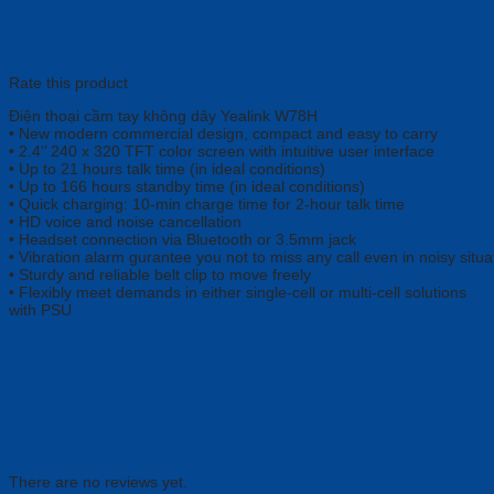
Rate this product
Điện thoại cầm tay không dây Yealink W78H
• New modern commercial design, compact and easy to carry
• 2.4‘’ 240 x 320 TFT color screen with intuitive user interface
• Up to 21 hours talk time (in ideal conditions)
• Up to 166 hours standby time (in ideal conditions)
• Quick charging: 10-min charge time for 2-hour talk time
• HD voice and noise cancellation
• Headset connection via Bluetooth or 3.5mm jack
• Vibration alarm gurantee you not to miss any call even in noisy situa
• Sturdy and reliable belt clip to move freely
• Flexibly meet demands in either single-cell or multi-cell solutions
with PSU
Brand
Yealink
Reviews
There are no reviews yet.