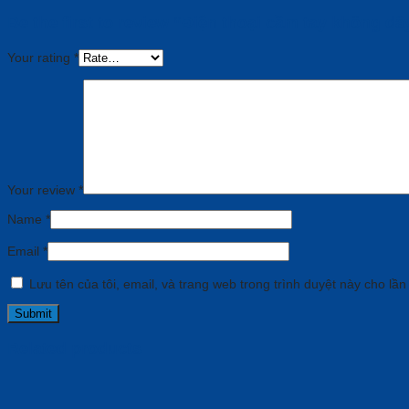
Be the first to review “Điện thoại cầm tay không d
Your rating
*
Your review
*
Name
*
Email
*
Lưu tên của tôi, email, và trang web trong trình duyệt này cho lần 
Related products