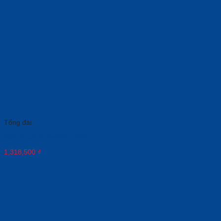
Tổng đài
Điện thoại IP Yealink T30P
1,318,500
₫