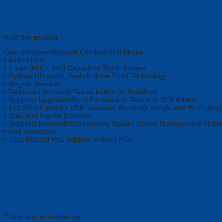
Rate this product
Cost-effective Microsoft Certified SFB Phone
• Android 9.0
• 4 inch (800 x 480) Capacitive Touch Screen
• Optimal HD audio, Yealink Noise Proof Technology
• Magnet Handset
• Dedicated Microsoft Teams button for MeetNow
• Supports Upgradability of Firmware to Teams or SFB Edition
• 1x USB 2.0 port for USB headsets, Bluetooth dongle and Wi-Fi dong
• Dual-port Gigabit Ethernet
• Supports Microsoft/Yealink/Unify Square Device Management Platf
• Wall mountable
• IEEE 802.3af PoE support, without PSU
Brand
Yealink
Reviews
There are no reviews yet.