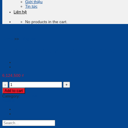
Giới thiệu
Tin tức
Liên hệ
No products in the cart.
Home
>>
Tổng đài
Cost-effective Microsoft Certified 
6,124,500
₫
Cost-
effective
Add to cart
Microsoft
Category:
Tổng đài
Certified
Yealink
SFB
Phone
quantity