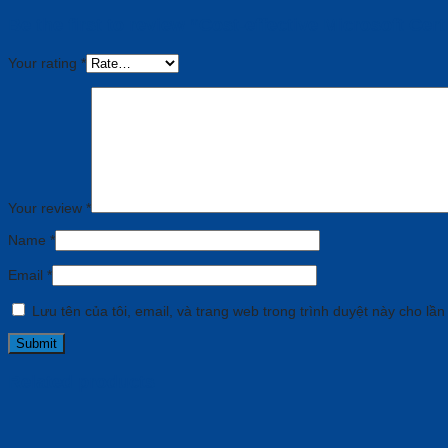
Be the first to review “Cost-effective Microsoft Ce
Your rating
*
Your review
*
Name
*
Email
*
Lưu tên của tôi, email, và trang web trong trình duyệt này cho lần 
Related products