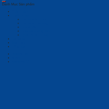
Danh Mục Sản phẩm
Phần mềm
Thiết bị họp
Camera tích hợp
Camera Tracking
Loa & Mic
Chia sẻ không dây
Quản lý tập trung
Tai nghe
Màn hình
Tổng đài
Description
Brand
Reviews (0)