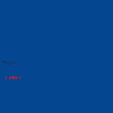
Tổng đài
Điện thoại IP Yealink T30P
1,318,500
₫