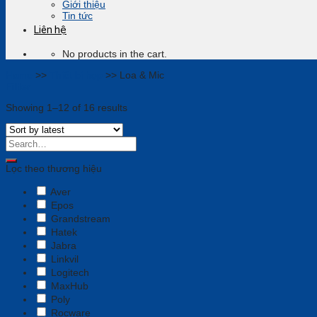
Giới thiệu
Tin tức
Liên hệ
No products in the cart.
Home
>>
Thiết bị họp
>>
Loa & Mic
Filter
Showing 1–12 of 16 results
Lọc theo thương hiệu
Aver
Epos
Grandstream
Hatek
Jabra
Linkvil
Logitech
MaxHub
Poly
Rocware