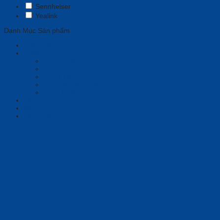
Sennheiser
Yealink
Danh Mục Sản phẩm
Phần mềm
Thiết bị họp
Camera tích hợp
Camera Tracking
Loa & Mic
Chia sẻ không dây
Quản lý tập trung
Tai nghe
Màn hình
Tổng đài