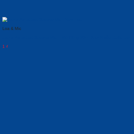
Loa & Mic
Jabra PanaCast SpeakerMic – Mở Rộng 30m, Khử Nhiễu Cuộc Gọi
1
₫