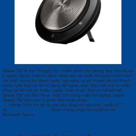
Speak 750 là loa hội nghị trực tuyến dành cho phòng họp nhỏ tối đa
6 người. Được thiết kế dành riêng cho các buổi hội nghị truyền hình
với chất lượng âm thanh hoàn hảo ngay cả khi truyền tải âm thanh
trong cuộc họp và khi sử dụng để nghe nhạc. Đặc biệt loa có nhiều
cổng và kết nối với nhiều nguồn khác nhau. Bạn có thể kết nối
Speak 750 với điện thoại, máy tính bảng hoặc với laptop. Jabra
Speak 750 bao gồm 2 phiên bản khác nhau:
Jabra Speak 750
UC
tương thích với tất cả các nền tảng hội nghị trực tuyến UC
và
Jabra Speak 750 MS
được chứng nhận tương thích với
Microsoft Teams.
Chi tiết & Thông số kỹ thuật