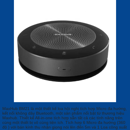
MaxHub BM21 là một thiết kế loa hội nghị tích hợp Micro đa hướng,
kết nối không dây Bluetooth, một sản phẩm nổi bật từ thương hiệu
Maxhub. Thiết kế All-in-one tích hợp sẵn tất cả các tính năng trên
cùng một thiết bị vô cùng tiện ích. Tích hợp 6 Micro đa hướng (360
độ ) với bán kính thu nhận giọng nói lên đến 5m và 1 Loa công suất