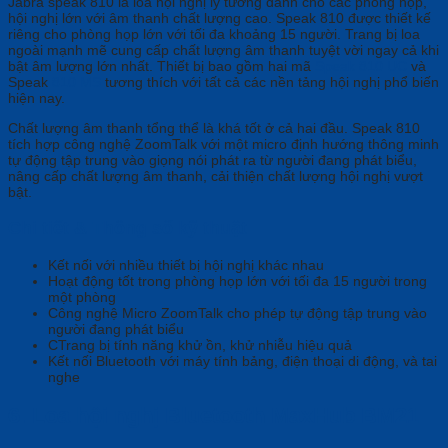
Jabra speak 810 là loa hội nghị lý tưởng dành cho các phòng họp,
hội nghị lớn với âm thanh chất lượng cao. Speak 810 được thiết kế
riêng cho phòng họp lớn với tối đa khoảng 15 người. Trang bị loa
ngoài mạnh mẽ cung cấp chất lượng âm thanh tuyệt vời ngay cả khi
bật âm lượng lớn nhất. Thiết bị bao gồm hai mã
Speak 810 UC
và
Speak
810 MS
tương thích với tất cả các nền tảng hội nghị phổ biến
hiện nay.
Chất lượng âm thanh tổng thể là khá tốt ở cả hai đầu. Speak 810
tích hợp công nghệ ZoomTalk với một micro định hướng thông minh
tự động tập trung vào giọng nói phát ra từ người đang phát biểu,
nâng cấp chất lượng âm thanh, cải thiện chất lượng hội nghị vượt
bật.
Chi tiết & Thông số kỹ thuật
Kết nối với nhiều thiết bị hội nghị khác nhau
Hoạt động tốt trong phòng họp lớn với tối đa 15 người trong
một phòng
Công nghệ Micro ZoomTalk cho phép tự động tập trung vào
người đang phát biểu
CTrang bị tính năng khử ồn, khử nhiễu hiệu quả
Kết nối Bluetooth với máy tính bảng, điện thoại di động, và tai
nghe
6.
Loa hội nghị Bluetooth MaxHub BM21