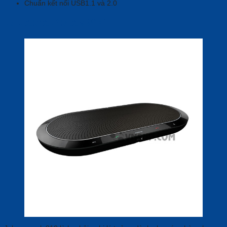
Chuẩn kết nối USB1.1 và 2.0
5.
Jabra Speak 810