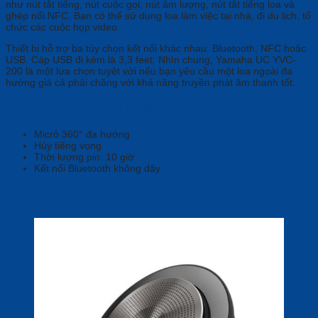
như nút tắt tiếng, nút cuộc gọi, nút âm lượng, nút tắt tiếng loa và
ghép nối NFC. Bạn có thể sử dụng loa làm việc tại nhà, đi du lịch, tổ
chức các cuộc họp video.
Thiết bị hỗ trợ ba tùy chọn kết nối khác nhau: Bluetooth, NFC hoặc
USB. Cáp USB đi kèm là 3,3 feet. Nhìn chung, Yamaha UC YVC-
200 là một lựa chọn tuyệt vời nếu bạn yêu cầu một loa ngoài đa
hướng giá cả phải chăng với khả năng truyền phát âm thanh tốt.
Chi tiết & Thông số kỹ thuật
Micrô 360° đa hướng
Hủy tiếng vọng
Thời lượng pin: 10 giờ
Kết nối Bluetooth không dây
3.
Jabra Speak 750