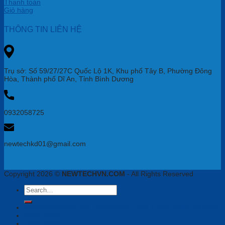
Thanh toán
Giỏ hàng
THÔNG TIN LIÊN HỆ
Trụ sở: Số 59/27/27C Quốc Lộ 1K, Khu phố Tây B, Phường Đông
Hòa, Thành phố Dĩ An, Tỉnh Bình Dương
0932058725
newtechkd01@gmail.com
Copyright 2026 ©
NEWTECHVN.COM
- All Rights Reserved
Search
for:
Newtech Chuyên Gia Thiết Bị Họp Trực Tuyến, VoiIP, Tai Nghe
Phần mềm
Thiết bị họp