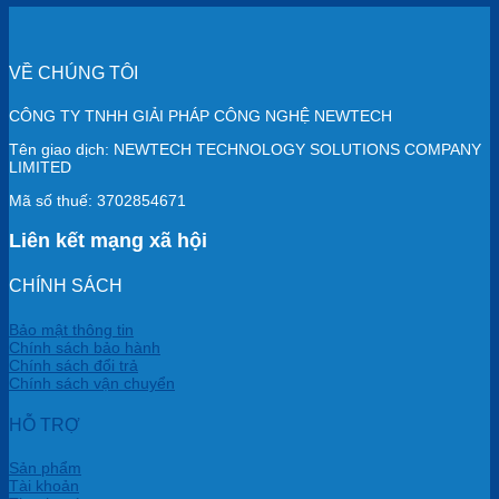
VỀ CHÚNG TÔI
CÔNG TY TNHH GIẢI PHÁP CÔNG NGHỆ NEWTECH
Tên giao dịch: NEWTECH TECHNOLOGY SOLUTIONS COMPANY
LIMITED
Mã số thuế: 3702854671
Liên kết mạng xã hội
CHÍNH SÁCH
Bảo mật thông tin
Chính sách bảo hành
Chính sách đổi trả
Chính sách vận chuyển
HỖ TRỢ
Sản phẩm
Tài khoản