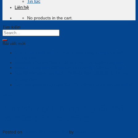
Tin tức
Liên hệ
No products in the cart.
Tìm kiếm
Bài viết mới
Cho Thuê Thiết Bị Họp Trực Tuyến Theo Từng Quy Mô
Phòng Họp
Newtech Chuyên Sửa Thiết Bị Họp Trực Tuyến Logitech
Webcam Logitech C930e Có Tốt Không? Cần Lưu Ý gì?
Top 6️⃣ Webcam Logitech Tốt Nhất Năm 2️⃣0️⃣2️⃣ 4️⃣: Ưu và
Nhược Điểm
Conferencecam Connect Có Tốt Không? Ưu & Nhược Điểm?
Tin tức
6 loa hội nghị không dây tốt nhất
có mức giá phải chăng
Posted on
21/03/2022
24/03/2022
by
newtechvn