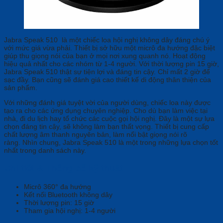
Jabra Speak 510 là một chiếc loa hội nghị không dây đáng chú ý
với mức giá vừa phải. Thiết bị sở hữu một micrô đa hướng đặc biệt
giúp thu giọng nói của bạn ở mọi nơi xung quanh nó. Hoạt động
hiệu quả nhất cho các nhóm từ 1-4 người. Với thời lượng pin 15 giờ,
Jabra Speak 510 thật sự tiện lợi và đáng tin cậy. Chỉ mất 2 giờ để
sạc đầy. Bạn cũng sẽ đánh giá cao thiết kế di động thân thiện của
sản phẩm.
Với những đánh giá tuyệt vời của người dùng, chiếc loa này được
tạo ra cho các ứng dụng chuyên nghiệp. Cho dù bạn làm việc tại
nhà, đi du lịch hay tổ chức các cuộc gọi hội nghị. Đây là một sự lựa
chọn đáng tin cậy, sẽ không làm bạn thất vọng. Thiết bị cung cấp
chất lượng âm thanh nguyên bản, làm nổi bật giọng nói rõ
ràng. Nhìn chung, Jabra Speak 510 là một trong những lựa chọn tốt
nhất trong danh sách này.
Chi tiết & Thông số kỹ thuật
Micrô 360° đa hướng
Kết nối Bluetooth không dây
Thời lượng pin: 15 giờ
Tham gia hội nghị: 1-4 người