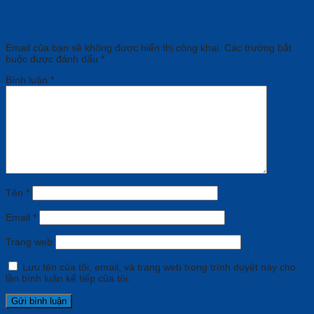
Để lại một bình luận
Email của bạn sẽ không được hiển thị công khai.
Các trường bắt
buộc được đánh dấu
*
Bình luận
*
Tên
*
Email
*
Trang web
Lưu tên của tôi, email, và trang web trong trình duyệt này cho
lần bình luận kế tiếp của tôi.