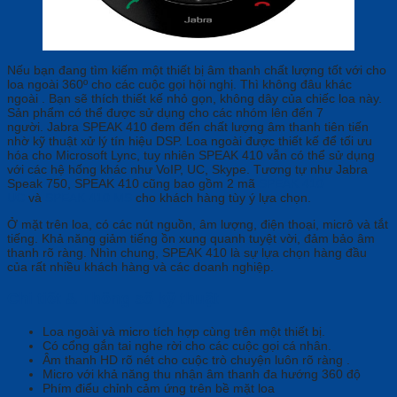
Nếu bạn đang tìm kiếm một thiết bị âm thanh chất lượng tốt với cho
loa ngoài 360º cho các cuộc gọi hội nghị. Thì không đâu khác
ngoài . Bạn sẽ thích thiết kế nhỏ gọn, không dây của chiếc loa này.
Sản phẩm có thể được sử dụng cho các nhóm lên đến 7
người. Jabra SPEAK 410 đem đến chất lượng âm thanh tiên tiến
nhờ kỹ thuật xử lý tín hiệu DSP. Loa ngoài được thiết kế để tối ưu
hóa cho Microsoft Lync, tuy nhiên SPEAK 410 vẫn có thể sử dụng
với các hệ hống khác như VoIP, UC, Skype. Tương tự như Jabra
Speak 750, SPEAK 410 cũng bao gồm 2 mã
SPEAK 410
UC
và
SPEAK 410 MS
cho khách hàng tùy ý lựa chọn.
Ở mặt trên loa, có các nút nguồn, âm lượng, điện thoại, micrô và tắt
tiếng. Khả năng giảm tiếng ồn xung quanh tuyệt vời, đảm bảo âm
thanh rõ ràng. Nhìn chung, SPEAK 410 là sự lựa chọn hàng đầu
của rất nhiều khách hàng và các doanh nghiệp.
Chi tiết & Thông số kỹ thuật
Loa ngoài và micro tích hợp cùng trên một thiết bị.
Có cổng gắn tai nghe rời cho các cuộc gọi cá nhân.
Âm thanh HD rõ nét cho cuộc trò chuyện luôn rõ ràng .
Micro với khả năng thu nhận âm thanh đa hướng 360 độ
Phím điểu chỉnh cảm ứng trên bề mặt loa