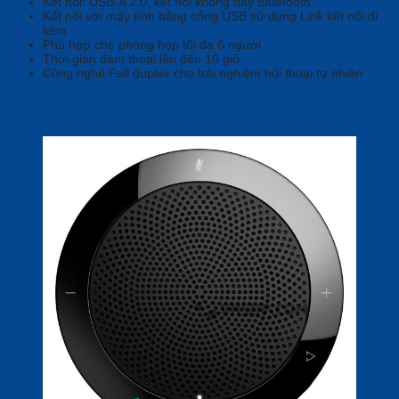
Kết nối: USB-A 2.0, kết nối không dây Bluetooth
Kết nối với máy tính bằng cổng USB sử dụng Link kết nối đi
kèm
Phù hợp cho phòng họp tối đa 6 người
Thời gian đàm thoại lên đến 10 giờ
Công nghệ Full duplex cho trải nghiệm hội thoại tự nhiên
4. Jabra Speak 410