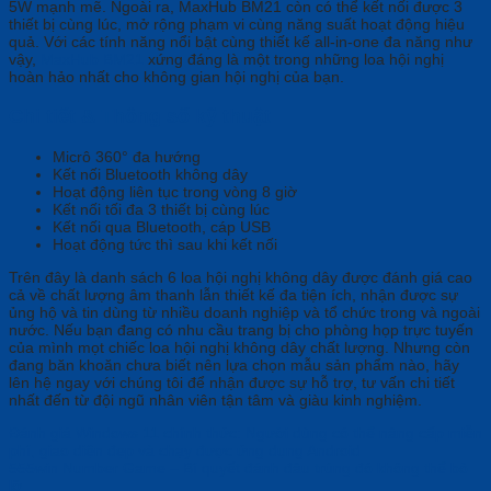
5W mạnh mẽ. Ngoài ra, MaxHub BM21 còn có thể kết nối được 3
thiết bị cùng lúc, mở rộng phạm vi cùng năng suất hoạt động hiệu
quả. Với các tính năng nổi bật cùng thiết kế all-in-one đa năng như
vậy,
MaxHub BM21
xứng đáng là một trong những loa hội nghị
hoàn hảo nhất cho không gian hội nghị của bạn.
Chi tiết & Thông số kỹ thuật
Micrô 360° đa hướng
Kết nối Bluetooth không dây
Hoạt động liên tục trong vòng 8 giờ
Kết nối tối đa 3 thiết bị cùng lúc
Kết nối qua Bluetooth, cáp USB
Hoạt động tức thì sau khi kết nối
Trên đây là danh sách 6 loa hội nghị không dây được đánh giá cao
cả về chất lượng âm thanh lẫn thiết kế đa tiện ích, nhận được sự
ủng hộ và tin dùng từ nhiều doanh nghiệp và tổ chức trong và ngoài
nước. Nếu bạn đang có nhu cầu trang bị cho phòng họp trực tuyến
của mình mọt chiếc loa hội nghị không dây chất lượng. Nhưng còn
đang băn khoăn chưa biết nên lựa chọn mẫu sản phẩm nào, hãy
lên hệ ngay với chúng tôi để nhận được sự hỗ trợ, tư vấn chi tiết
nhất đến từ đội ngũ nhân viên tận tâm và giàu kinh nghiệm.
Đánh giá Windows 11 chính thức: Người dùng có thể nâng cấp miễn
phí, giao diện đẹp và chạy được ứng dụng Android
555win Number Game – Bí quyết đánh đâu trúng đó không thể bỏ
lỡ