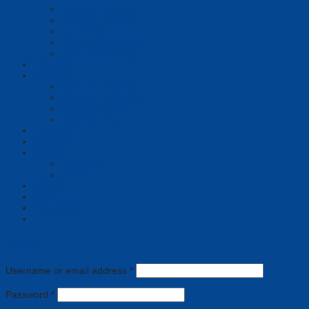
Camera tích hợp
Camera Tracking
Loa & Mic
Chia sẻ không dây
Quản lý tập trung
Tai nghe
Màn hình
Màn hình hiển thị
Màn hình tương tác
Bảng tương tác
Màn hình Led
Tổng đài
Giải pháp
Bài viết
Giới thiệu
Tin tức
Liên hệ
Login
Newsletter
Login
Username or email address
*
Password
*