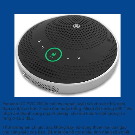
2.
Yamaha UC YVC-200
Yamaha UC YVC-200 là một loa ngoài tuyệt vời cho các hội nghị.
Bạn có thể sở hữu 2 màu đen hoặc trắng. Micrô đa hướng 360 ° thu
nhận âm thanh xung quanh phòng, cho âm thanh chất lượng, rõ
ràng ở cả 2 đầu.
Thời lượng pin 10 giờ, sạc không dây, sử dụng thoải mái cả ngày
cho công việc của bạn. Bề mặt loa hỗ trợ nhiều tính năng cần thiết