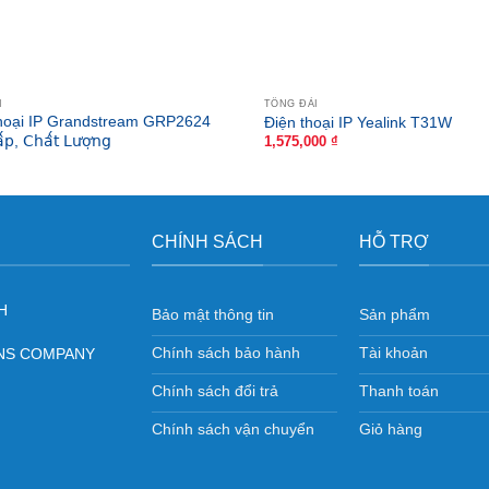
I
TỔNG ĐÀI
hoại IP Grandstream GRP2624
Điện thoại IP Yealink T31W
́𝗉, 𝖢𝗁𝖺̂́𝗍 𝖫𝗎̛𝗈̛̣𝗇𝗀
1,575,000
₫
CHÍNH SÁCH
HỖ TRỢ
H
Bảo mật thông tin
Sản phẩm
Chính sách bảo hành
Tài khoản
ONS COMPANY
Chính sách đổi trả
Thanh toán
Chính sách vận chuyển
Giỏ hàng