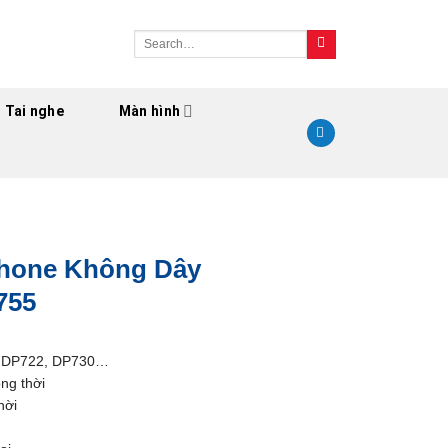
Search
for:
Tai nghe
Màn hình
phone Không Dây
755
0, DP722, DP730…
ng thời
hời