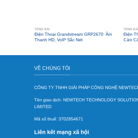
TỔNG ĐÀI
TỔNG ĐÀ
Điện Thoại Grandstream GRP2670: Âm
Điện T
Thanh HD, VoIP Sắc Nét
𝖢𝖺𝗈 𝖢𝖺̂
VỀ CHÚNG TÔI
CÔNG TY TNHH GIẢI PHÁP CÔNG NGHỆ NEWTEC
Tên giao dịch: NEWTECH TECHNOLOGY SOLUTI
LIMITED
Mã số thuế: 3702854671
Liên kết mạng xã hội