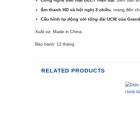
Công nghệ bảo mật DECT hiện đại
, đảm bảo an
Âm thanh HD và hội nghị 3 chiều
, mang đến ch
Cấu hình tự động với tổng đài UCM của Gran
Xuất xứ: Made in China.
Bảo hành: 12 tháng.
RELATED PRODUCTS