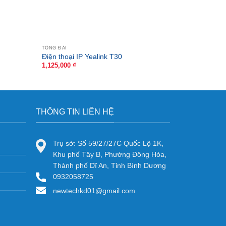
TỔNG ĐÀI
TỔNG ĐÀI
Điện thoại IP Yealink T30
Điện thoại 
1,125,000
₫
THÔNG TIN LIÊN HỆ
Trụ sở: Số 59/27/27C Quốc Lộ 1K,
Khu phố Tây B, Phường Đông Hòa,
Thành phố Dĩ An, Tỉnh Bình Dương
0932058725
newtechkd01@gmail.com