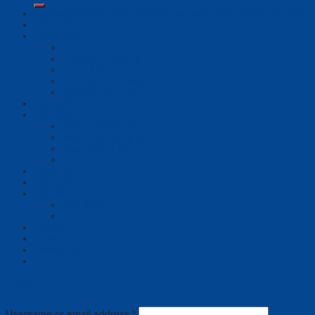
Newtech Chuyên Gia Thiết Bị Họp Trực Tuyến, VoiIP, Tai Nghe
Phần mềm
Thiết bị họp
Camera tích hợp
Camera Tracking
Loa & Mic
Chia sẻ không dây
Quản lý tập trung
Tai nghe
Màn hình
Màn hình hiển thị
Màn hình tương tác
Bảng tương tác
Màn hình Led
Tổng đài
Giải pháp
Bài viết
Giới thiệu
Tin tức
Liên hệ
Login
Newsletter
Login
Username or email address
*