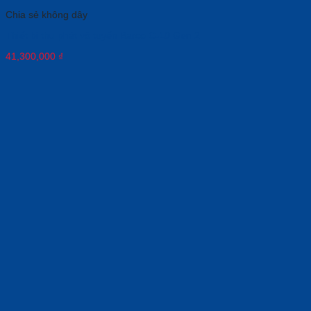
Chia sẻ không dây
Thiết bị thu phát vô tuyến Barco C-10 Gen 2
41,300,000
₫