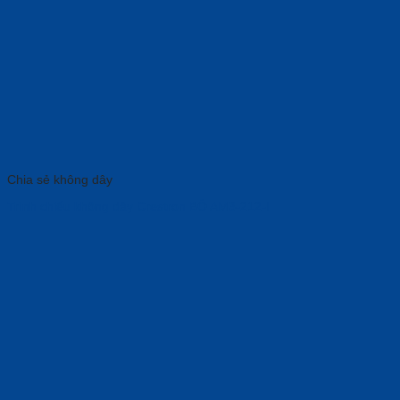
Chia sẻ không dây
Trình chiếu không dây Crestron BỘ AM3-212-I