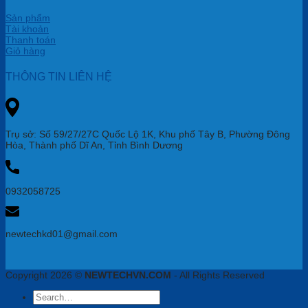
Sản phẩm
Tài khoản
Thanh toán
Giỏ hàng
THÔNG TIN LIÊN HỆ
Trụ sở: Số 59/27/27C Quốc Lộ 1K, Khu phố Tây B, Phường Đông
Hòa, Thành phố Dĩ An, Tỉnh Bình Dương
0932058725
newtechkd01@gmail.com
Copyright 2026 ©
NEWTECHVN.COM
- All Rights Reserved
Search
for: