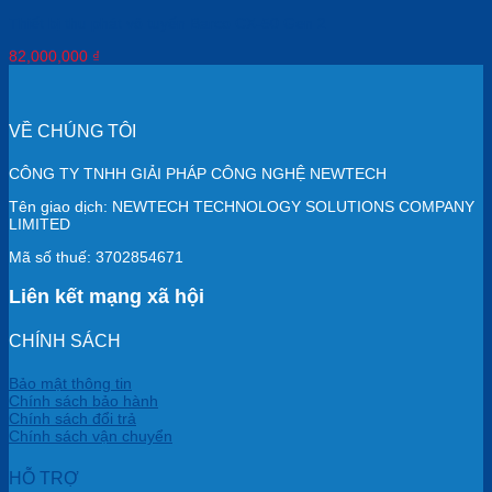
Thiết bị thu phát vô tuyến Barco CX-50 Gen 2
82,000,000
₫
VỀ CHÚNG TÔI
CÔNG TY TNHH GIẢI PHÁP CÔNG NGHỆ NEWTECH
Tên giao dịch: NEWTECH TECHNOLOGY SOLUTIONS COMPANY
LIMITED
Mã số thuế: 3702854671
Liên kết mạng xã hội
CHÍNH SÁCH
Bảo mật thông tin
Chính sách bảo hành
Chính sách đổi trả
Chính sách vận chuyển
HỖ TRỢ