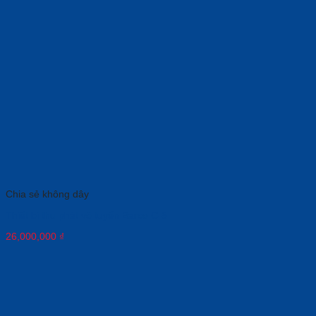
Chia sẻ không dây
Thiết bị thu phát vô tuyến Barco C-5
26,000,000
₫