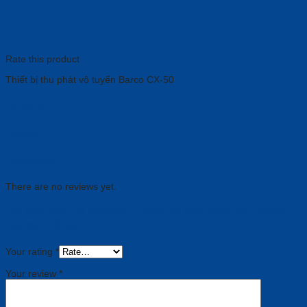
Rate this product
Thiết bị thu phát vô tuyến Barco CX-50
Brand
Barco
Reviews
There are no reviews yet.
Be the first to review “Thiết bị thu phát vô tuyến
Barco CX-50”
Your rating
*
Your review
*