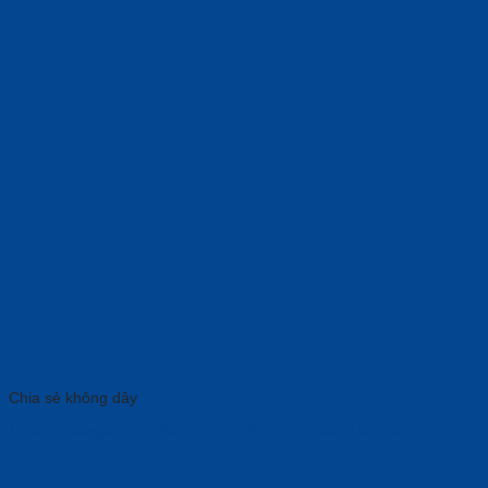
Chia sẻ không dây
Maxhub Dongle WT13M: Trình Chiếu Không Dây Hiện Đại