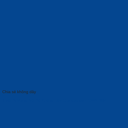
Chia sẻ không dây
Thiết Bị Mạng Nội Bộ Không Dây Grandstream GWN7664