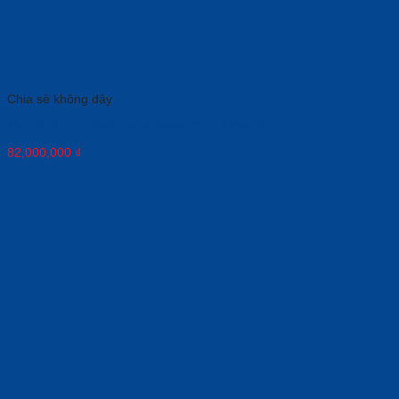
Chia sẻ không dây
Thiết bị thu phát vô tuyến Barco CX-30 Gen 2
82,000,000
₫