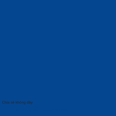
Chia sẻ không dây
Trình chiếu không dây Crestron BỘ AM3-111-I