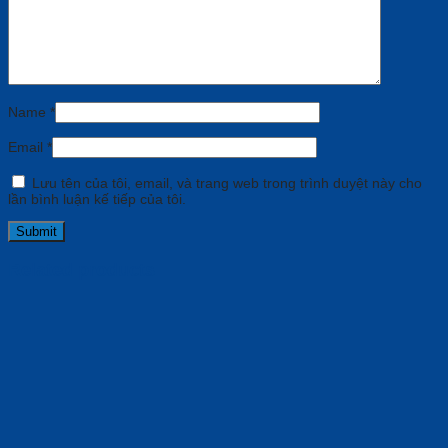
Name
*
Email
*
Lưu tên của tôi, email, và trang web trong trình duyệt này cho
lần bình luận kế tiếp của tôi.
Related products