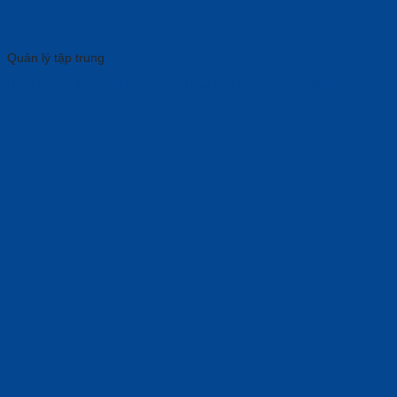
Quản lý tập trung
Rally Board 65: Màn Hình Cảm Ứng Logitech Chuyên Nghiệp