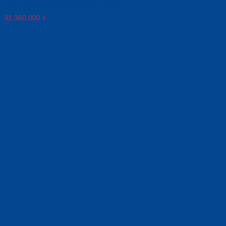
SCHEDULER,GRAPHITE,NO LANG
31,360,000
₫