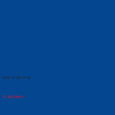
Quản lý tập trung
Màn hình điều khiển đặt lịch họp Logitech DISPLAY,TAP
SCHEDULER,OFF-WHITE,NO LANG
31,360,000
₫