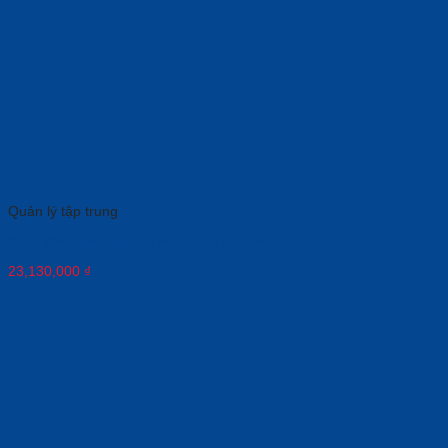
Quản lý tập trung
Bảng điều khiển phòng họp Epos Expand Control
23,130,000
₫