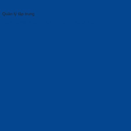
Quản lý tập trung
Bục Phát Biểu Maxhub SL22MC Chính Hãng, Giá Tốt