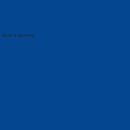
Quản lý tập trung
Thiết Bị Đầu Microphone Condenser Hyper-Cardioid Sennheiser ME
36 W