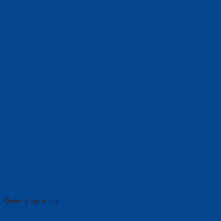
Quản lý tập trung
Màn hình điều khiển đặt lịch họp Logitech DISPLAY,TAP