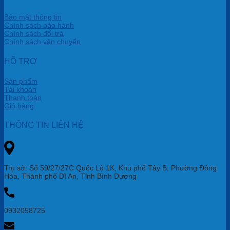
Bảo mật thông tin
Chính sách bảo hành
Chính sách đổi trả
Chính sách vận chuyển
HỖ TRỢ
Sản phẩm
Tài khoản
Thanh toán
Giỏ hàng
THÔNG TIN LIÊN HỆ
Trụ sở: Số 59/27/27C Quốc Lộ 1K, Khu phố Tây B, Phường Đông
Hòa, Thành phố Dĩ An, Tỉnh Bình Dương
0932058725