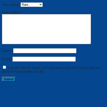
Your rating
*
Your review
*
Name
*
Email
*
Lưu tên của tôi, email, và trang web trong trình duyệt này cho
lần bình luận kế tiếp của tôi.
Related products