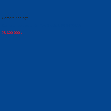
Camera tích hợp
Camera họp trực tuyến Poly Studio USB 842D4AA
28,600,000
₫