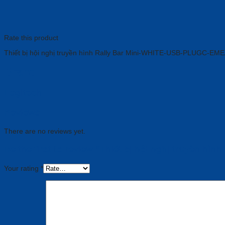
Rate this product
Thiết bị hội nghị truyền hình Rally Bar Mini-WHITE-USB-PLUGC-EM
Brand
Logitech
Reviews
There are no reviews yet.
Be the first to review “Thiết bị hội nghị truyền 
Your rating
*