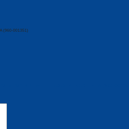
EA (960-001351)
hình Rally Bar Mini-WHITE-USB-PLUGC-EMEA (960-00135