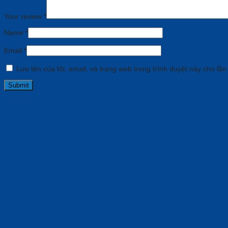
Your review
*
Name
*
Email
*
Lưu tên của tôi, email, và trang web trong trình duyệt này cho lần 
Related products