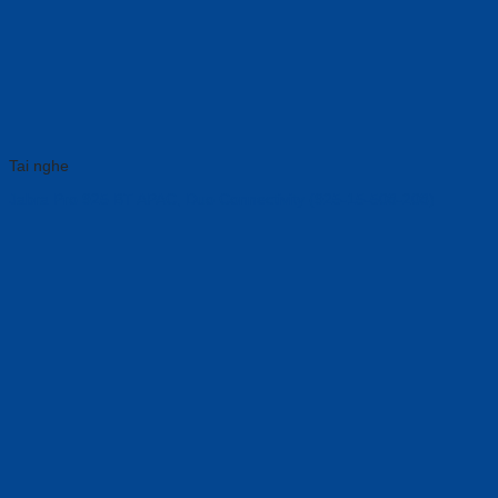
Tai nghe
Jabra Pro 925 BT APAC, Duo Connectivity (925-15-508-208)