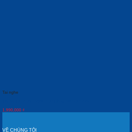
Tai nghe
TAI NGHE ZONE VIBE 100 Hồng_981-001225
1,990,000
₫
VỀ CHÚNG TÔI