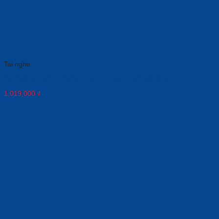
Tai nghe
IMPACT SC 60 USB ML – – Tai nghe tổng đài 2 bên tai
1,019,000
₫