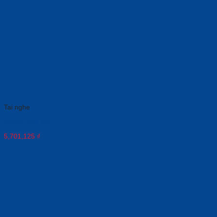
Tai nghe
WH62 Dual UC
5,701,125
₫