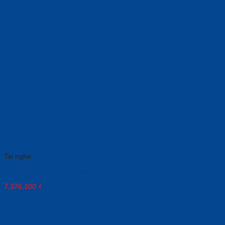
Tai nghe
Jabra Evolve2 65 UC Stereo (26599-989-999)
7,376,100
₫