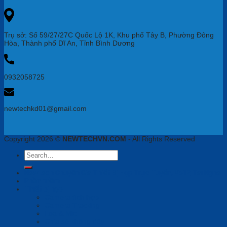
Trụ sở: Số 59/27/27C Quốc Lộ 1K, Khu phố Tây B, Phường Đông
Hòa, Thành phố Dĩ An, Tỉnh Bình Dương
0932058725
newtechkd01@gmail.com
Copyright 2026 ©
NEWTECHVN.COM
- All Rights Reserved
Search
for:
Newtech Chuyên Gia Thiết Bị Họp Trực Tuyến, VoiIP, Tai Nghe
Phần mềm
Thiết bị họp
Camera tích hợp
Camera Tracking
Loa & Mic
Chia sẻ không dây