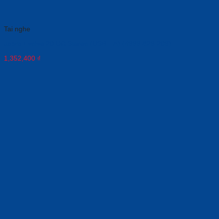
Tai nghe
Jabra Evolve 20 UC Stereo (USB – A) (4999-829-209)
1,352,400
₫