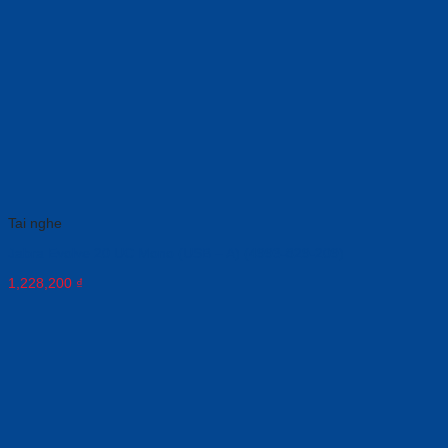
Tai nghe
Jabra Evolve 20 UC Mono (USB – A) (4993-829-209)
1,228,200
₫