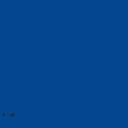
Tai nghe
Tai nghe có khung chụp qua đầu Logitech USB HEADSET H570E
STEREO-N/A-USB-N/A-AMR-STEREO WITH LEATHER 981-000574