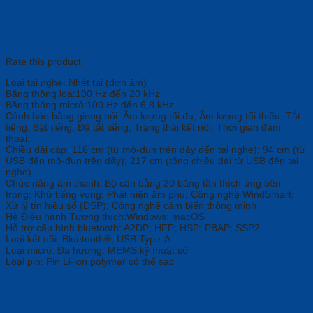
Rate this product
Loại tai nghe: Nhét tai (đơn âm)
Băng thông loa:100 Hz đến 20 kHz
Băng thông micrô:100 Hz đến 6,8 kHz
Cảnh báo bằng giọng nói: Âm lượng tối đa; Âm lượng tối thiểu; Tắt
tiếng; Bật tiếng; Đã tắt tiếng; Trạng thái kết nối; Thời gian đàm
thoại;
Chiều dài cáp: 116 cm (từ mô-đun trên dây đến tai nghe); 94 cm (từ
USB đến mô-đun trên dây); 217 cm (tổng chiều dài từ USB đến tai
nghe)
Chức năng âm thanh: Bộ cân bằng 20 băng tần thích ứng bên
trong; Khử tiếng vọng; Phát hiện âm phụ; Công nghệ WindSmart;
Xử lý tín hiệu số (DSP); Công nghệ cảm biến thông minh
Hệ Điều hành Tương thích:Windows; macOS
Hỗ trợ cấu hình bluetooth: A2DP; HFP; HSP; PBAP; SSP2
Loại kết nối: Bluetooth®; USB Type-A
Loại micrô: Đa hướng; MEMS kỹ thuật số
Loại pin: Pin Li-ion polymer có thể sạc
Brand