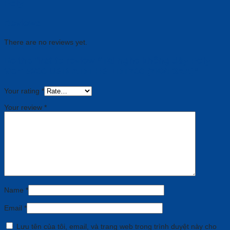
Poly
Reviews
There are no reviews yet.
Be the first to review “Tai nghe không dây Poly
VOY 5200 USB-A BT HS +BT700 (7K2F3AA)”
Your rating
*
Your review
*
Name
*
Email
*
Lưu tên của tôi, email, và trang web trong trình duyệt này cho