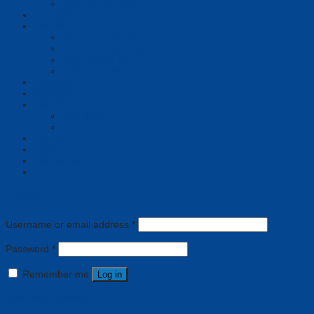
Quản lý tập trung
Tai nghe
Màn hình
Màn hình hiển thị
Màn hình tương tác
Bảng tương tác
Màn hình Led
Tổng đài
Giải pháp
Bài viết
Giới thiệu
Tin tức
Liên hệ
Login
Newsletter
Login
Username or email address
*
Password
*
Remember me
Log in
Lost your password?