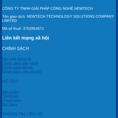
CÔNG TY TNHH GIẢI PHÁP CÔNG NGHỆ NEWTECH
Tên giao dịch: NEWTECH TECHNOLOGY SOLUTIONS COMPANY
LIMITED
Mã số thuế: 3702854671
Liên kết mạng xã hội
CHÍNH SÁCH
Bảo mật thông tin
Chính sách bảo hành
Chính sách đổi trả
Chính sách vận chuyển
HỖ TRỢ
Sản phẩm
Tài khoản
Thanh toán
Giỏ hàng
THÔNG TIN LIÊN HỆ