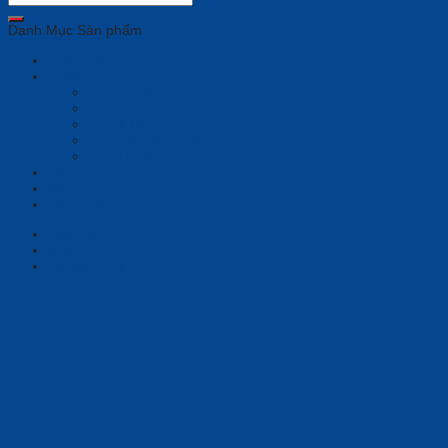
BT
HS
Danh Mục Sản phẩm
+BT700
(7K2F3AA)
Phần mềm
quantity
Thiết bị họp
Camera tích hợp
Camera Tracking
Loa & Mic
Chia sẻ không dây
Quản lý tập trung
Tai nghe
Màn hình
Tổng đài
Description
Brand
Reviews (0)